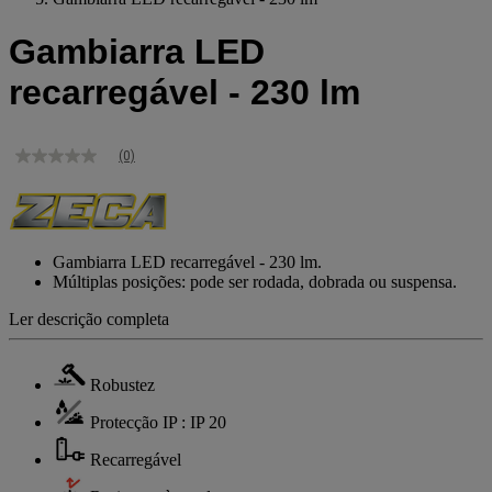
Gambiarra LED
recarregável - 230 lm
(0)
Sem
valor
de
classificação
Link
para
Gambiarra LED recarregável - 230 lm.
a
Múltiplas posições: pode ser rodada, dobrada ou suspensa.
mesma
página.
Ler descrição completa
Robustez
Protecção IP : IP 20
Recarregável