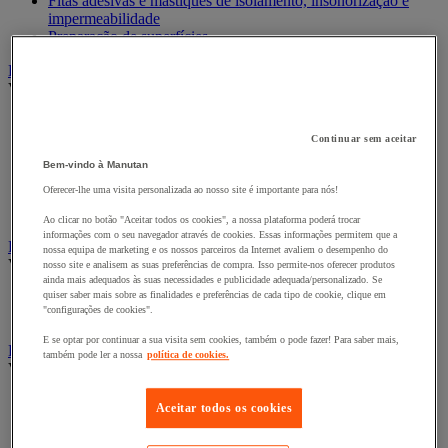
Fitas adesivas e mástiques de isolamento, insonorização e
impermeabilidade
Preparação de superfícies
Eletricidade
Ver todas as categorias
Acessórios para Quadro Elétrico
Bateria, carregador e cabo
Continuar sem aceitar
Cabo Elétrico
Bem-vindo à Manutan
Equipamento de Quadro Elétrico
Oferecer-lhe uma visita personalizada ao nosso site é importante para nós!
Extensão, tira e enrolador
Tomada e interruptor
Ao clicar no botão "Aceitar todos os cookies", a nossa plataforma poderá trocar
informações com o seu navegador através de cookies. Essas informações permitem que a
Ferramentas Elétricas
nossa equipa de marketing e os nossos parceiros da Internet avaliem o desempenho do
Ver todas as categorias
nosso site e analisem as suas preferências de compra. Isso permite-nos oferecer produtos
ainda mais adequados às suas necessidades e publicidade adequada/personalizado. Se
quiser saber mais sobre as finalidades e preferências de cada tipo de cookie, clique em
Ferramentas elétricas portáteis com fios
"configurações de cookies".
Ferramentas elétricas portáteis sem fios
E se optar por continuar a sua visita sem cookies, também o pode fazer! Para saber mais,
Ferramentas elétricas portáteis - Acessórios
também pode ler a nossa
política de cookies.
Ver todas as categorias
Acesórios para berbequim
Aceitar todos os cookies
Acessórios para berbequim
Acessórios para cortador-lixador