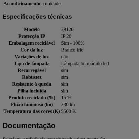
Acondicinamento
a unidade
Especificações técnicas
Modelo
39120
Protecção IP
IP 20
Embalagem reciclável
Sim - 100%
Cor da luz
Branco frio
Variações de luz
não
Tipo de lâmpada
Lâmpada ou módulo led
Recarregável
sim
Robustez
sim
Resistente à queda
sim
Pilha incluída
sim
Produto reciclado (%)
15 %
Fluxo luminoso (lm)
230 lm
Temperatura das cores (K)
5500 K
Documentação
Selecione a referência para respectiva documentação