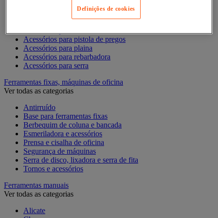
Acessórios para Dremel
Definições de cookies
Acessórios para Ferramentas Elétricas
Acessórios para fresadora
Acessórios para lixadora
Acessórios para pistola de pregos
Acessórios para plaina
Acessórios para rebarbadora
Acessórios para serra
Ferramentas fixas, máquinas de oficina
Ver todas as categorias
Antirruído
Base para ferramentas fixas
Berbequim de coluna e bancada
Esmeriladora e acessórios
Prensa e cisalha de oficina
Segurança de máquinas
Serra de disco, lixadora e serra de fita
Tornos e acessórios
Ferramentas manuais
Ver todas as categorias
Alicate