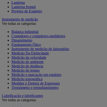
Lanterna
Lanterna frontal
Projetor de Estaleiro
Instrumento de medição
Ver todas as categorias
Balança industrial
Contadores e contadores-medidores
Dinamómetro
Equipamento Ótico
Instrumento de medição de laboratório
Medição Da Eletricidade
Medição da velocidade
Medição de ambiente
Medição de distância
Medição do tempo
Medição e marcação em estaleiro
Medição topográfica
Medidor e Detetor de Espessura
Termómetro e termohigrómetro
Lubrificação e lubrificantes
Ver todas as categorias