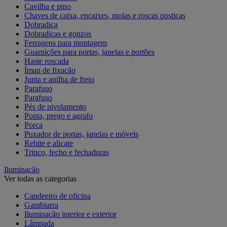
Cavilha e pino
Chaves de caixa, encaixes, molas e roscas postiças
Dobradiça
Dobradiças e gonzos
Ferragens para montagem
Guarnições para portas, janelas e portões
Haste roscada
Íman de fixação
Junta e anilha de freio
Parafuso
Parafuso
Pés de nivelamento
Ponta, prego e agrafo
Porca
Puxador de portas, janelas e móveis
Rebite e alicate
Trinco, fecho e fechaduras
Iluminação
Ver todas as categorias
Candeeiro de oficina
Gambiarra
Iluminação interior e exterior
Lâmpada