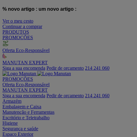
% novo artigo :
um novo artigo :
Ver o meu cesto
Continuar a comprar
PRODUTOS
PROMOÇÕES
Oferta Eco-Responsável
MANUTAN EXPERT
Siga a sua encomenda
Pedir de orçamento
214 241 060
PROMOÇÕES
Oferta Eco-Responsável
MANUTAN EXPERT
Siga a sua encomenda
Pedir de orçamento
214 241 060
Armazém
Embalagem e Caixa
Manutenção e Ferramentas
Escritório e Teletrabalho
Higiene
Segurança e saúde
Espaço Exterior