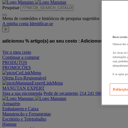
Pesquisar
Menu de conteúdos e históricos de pesquisa sugeridos
A minha conta
Identificar-se
×
Bem-vindo
adicionou % artigo(s) ao seu cesto :
Adicionou este artigo
Oferecer-lhe 
Ver o meu cesto
Ao clicar no 
Continuar a comprar
informações p
suas preferên
PRODUTOS
adequada/pers
PROMOÇÕES
E se optar po
Oferta Eco-Responsável
MANUTAN EXPERT
Definiçõe
Siga a sua encomenda
Pedir de orçamento
214 241 060
Armazém
Embalagem e Caixa
Manutenção e Ferramentas
Escritório e Teletrabalho
Higiene