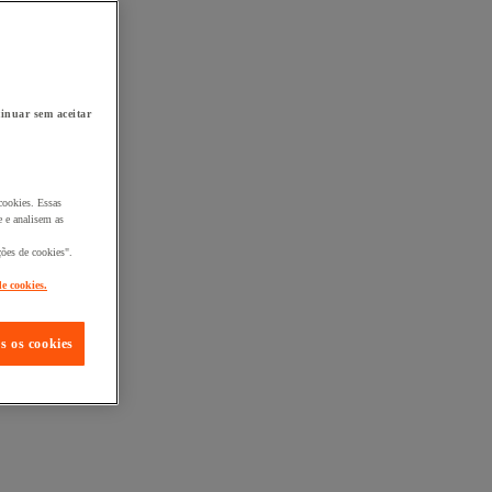
inuar sem aceitar
cookies. Essas
 e analisem as
ções de cookies".
de cookies.
s os cookies