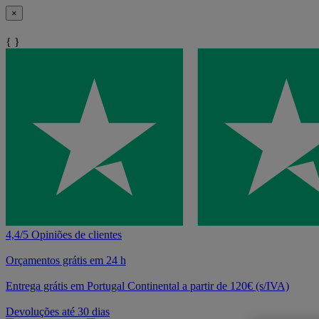
×
{ }
4,4/5 Opiniões de clientes
Orçamentos grátis em 24 h
Entrega grátis em Portugal Continental a partir de 120€ (s/IVA)
Devoluções até 30 dias