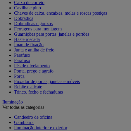
Caixa de correio
Cavilha e pino
Chaves de caixa, encaixes, molas e roscas postiças
Dobradiça
Dobradiças e gonzos
Ferragens para montagem
Guarnições para portas, janelas e portões
Haste roscada
Íman de fixação
Junta e anilha de freio
Parafuso
Parafuso
Pés de nivelamento
Ponta, prego e agrafo
Porca
Puxador de portas, janelas e móveis
Rebite e alicate
Trinco, fecho e fechaduras
Iluminação
Ver todas as categorias
Candeeiro de oficina
Gambiarra
Iluminação interior e exterior