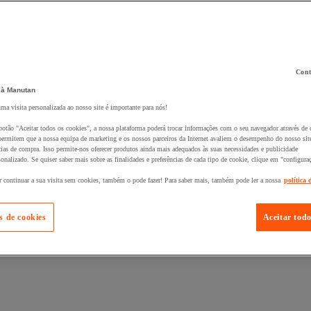
Cont
 à Manutan
 ao seu cesto :
uma visita personalizada ao nosso site é importante para nós!
botão "Aceitar todos os cookies", a nossa plataforma poderá trocar informações com o seu navegador através de 
ermitem que a nossa equipa de marketing e os nossos parceiros da Internet avaliem o desempenho do nosso site
cias de compra. Isso permite-nos oferecer produtos ainda mais adequados às suas necessidades e publicidade
onalizado. Se quiser saber mais sobre as finalidades e preferências de cada tipo de cookie, clique em "configura
r continuar a sua visita sem cookies, também o pode fazer! Para saber mais, também pode ler a nossa
política 
s de cookies
Aceitar todo