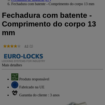
Fechadura com batente - Comprimento do corpo 13 mm
Fechadura com batente -
Comprimento do corpo 13
mm
4.0
(1)
4.0
de
5
estrelas,
valor
Mais detalhes
médio
de
classificação.
Read
Produto responsável
a
Review.
Fabricado na UE
Link
para
Garantia do cliente : 3 anos
a
mesma
página.