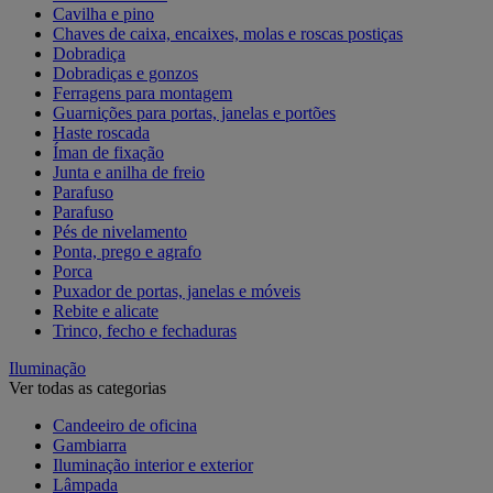
Cavilha e pino
Chaves de caixa, encaixes, molas e roscas postiças
Dobradiça
Dobradiças e gonzos
Ferragens para montagem
Guarnições para portas, janelas e portões
Haste roscada
Íman de fixação
Junta e anilha de freio
Parafuso
Parafuso
Pés de nivelamento
Ponta, prego e agrafo
Porca
Puxador de portas, janelas e móveis
Rebite e alicate
Trinco, fecho e fechaduras
Iluminação
Ver todas as categorias
Candeeiro de oficina
Gambiarra
Iluminação interior e exterior
Lâmpada