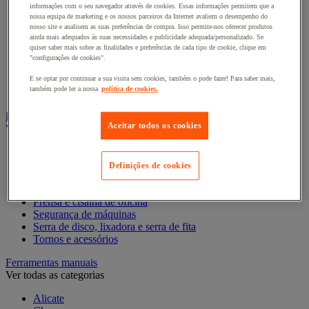
Acessórios para Dremel
informações com o seu navegador através de cookies. Essas informações permitem que a
Acessórios para Ferramentas Elétricas
nossa equipa de marketing e os nossos parceiros da Internet avaliem o desempenho do
nosso site e analisem as suas preferências de compra. Isso permite-nos oferecer produtos
Acessórios para fresadora
ainda mais adequados às suas necessidades e publicidade adequada/personalizado. Se
Acessórios para lixadora
quiser saber mais sobre as finalidades e preferências de cada tipo de cookie, clique em
Acessórios para pistola de pregos
"configurações de cookies".
Acessórios para plaina
Acessórios para rebarbadora
E se optar por continuar a sua visita sem cookies, também o pode fazer! Para saber mais,
também pode ler a nossa
política de cookies.
Acessórios para serra
Ferramentas fixas, máquinas de oficina
Aceitar todos os cookies
Ver todas as categorias
Antirruído
Base para ferramentas fixas
Definições de cookies
Berbequim de coluna e bancada
Esmeriladora e acessórios
Prensa e cisalha de oficina
Segurança de máquinas
Serra de disco, lixadora e serra de fita
Tornos e acessórios
Ferramentas manuais
Ver todas as categorias
Alicate