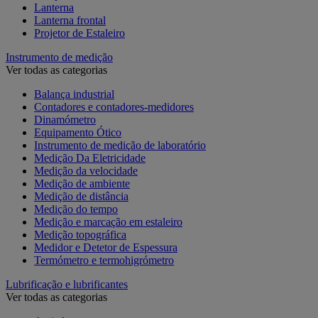
Lanterna
Lanterna frontal
Projetor de Estaleiro
Instrumento de medição
Ver todas as categorias
Balança industrial
Contadores e contadores-medidores
Dinamómetro
Equipamento Ótico
Instrumento de medição de laboratório
Medição Da Eletricidade
Medição da velocidade
Medição de ambiente
Medição de distância
Medição do tempo
Medição e marcação em estaleiro
Medição topográfica
Medidor e Detetor de Espessura
Termómetro e termohigrómetro
Lubrificação e lubrificantes
Ver todas as categorias