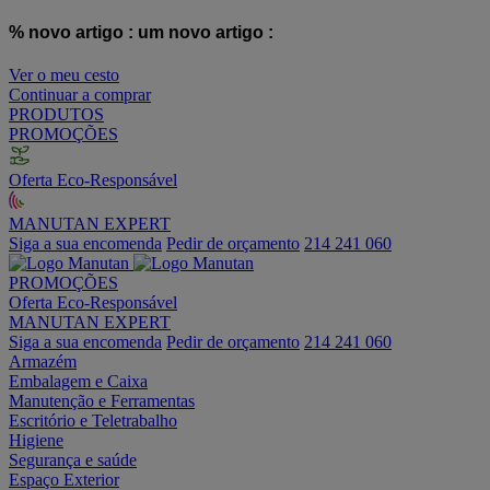
% novo artigo :
um novo artigo :
Ver o meu cesto
Continuar a comprar
PRODUTOS
PROMOÇÕES
Oferta Eco-Responsável
MANUTAN EXPERT
Siga a sua encomenda
Pedir de orçamento
214 241 060
PROMOÇÕES
Oferta Eco-Responsável
MANUTAN EXPERT
Siga a sua encomenda
Pedir de orçamento
214 241 060
Armazém
Embalagem e Caixa
Manutenção e Ferramentas
Escritório e Teletrabalho
Higiene
Segurança e saúde
Espaço Exterior