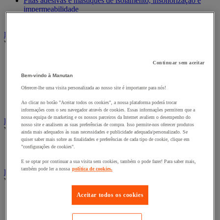
Fitas adesivas e mástiques de isolamento, insonorização e
impermeabilidade
Preparação de superfícies
Eletricidade
Ver todas as categorias
Acessórios para Quadro Elétrico
Continuar sem aceitar
Bateria, carregador e cabo
Bem-vindo à Manutan
Cabo Elétrico
Equipamento de Quadro Elétrico
Oferecer-lhe uma visita personalizada ao nosso site é importante para nós!
Extensão, tira e enrolador
Ao clicar no botão "Aceitar todos os cookies", a nossa plataforma poderá trocar
Tomada e interruptor
informações com o seu navegador através de cookies. Essas informações permitem que a
nossa equipa de marketing e os nossos parceiros da Internet avaliem o desempenho do
Ferramentas Elétricas
nosso site e analisem as suas preferências de compra. Isso permite-nos oferecer produtos
Ver todas as categorias
ainda mais adequados às suas necessidades e publicidade adequada/personalizado. Se
quiser saber mais sobre as finalidades e preferências de cada tipo de cookie, clique em
Ferramentas elétricas portáteis com fios
"configurações de cookies".
Ferramentas elétricas portáteis sem fios
E se optar por continuar a sua visita sem cookies, também o pode fazer! Para saber mais,
também pode ler a nossa
política de cookies.
Ferramentas elétricas portáteis - Acessórios
Ver todas as categorias
Aceitar todos os cookies
Acesórios para berbequim
Acessórios para berbequim
Acessórios para cortador-lixador