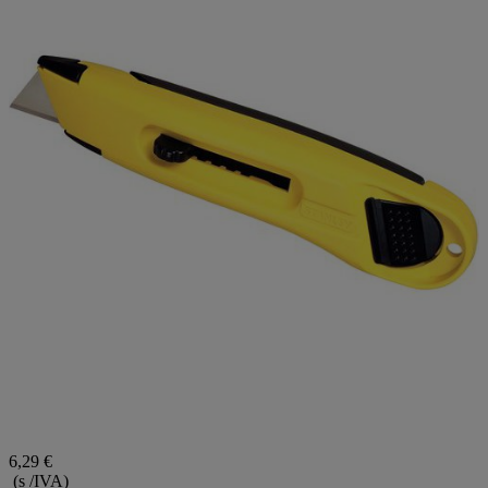
6,29 €
(s /IVA)