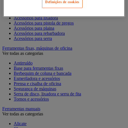
Acessórios para Dremel
Definições de cookies
Acessórios para Ferramentas Elétricas
Acessórios para fresadora
Acessórios para lixadora
Acessórios para pistola de pregos
Acessórios para plaina
Acessórios para rebarbadora
Acessórios para serra
Ferramentas fixas, máquinas de oficina
Ver todas as categorias
Antirruído
Base para ferramentas fixas
Berbequim de coluna e bancada
Esmeriladora e acessórios
Prensa e cisalha de oficina
Segurança de máquinas
Serra de disco, lixadora e serra de fita
Tornos e acessórios
Ferramentas manuais
Ver todas as categorias
Alicate