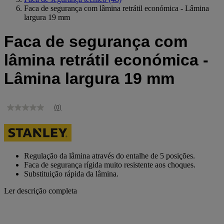
Faca de segurança com lâmina retrátil económica - Lâmina
largura 19 mm
Faca de segurança com
lâmina retrátil económica -
Lâmina largura 19 mm
(0)
Sem
valor
de
classificação
Link
para
Regulação da lâmina através do entalhe de 5 posições.
a
Faca de segurança rígida muito resistente aos choques.
mesma
Substituição rápida da lâmina.
página.
Ler descrição completa