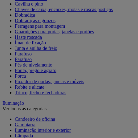
Cavilha e pino
Chaves de caixa, encaixes, molas e roscas postiças
Dobradiça
Dobradiças e gonzos
Ferragens para montagem
Guarnições para portas, janelas e portões
Haste roscada
Íman de fixação
Junta e anilha de freio
Parafuso
Parafuso
Pés de nivelamento
Ponta, prego e agrafo
Porca
Puxador de portas, janelas e móveis
Rebite e alicate
Trinco, fecho e fechaduras
Iluminação
Ver todas as categorias
Candeeiro de oficina
Gambiarra
Iluminação interior e exterior
Lâmpada