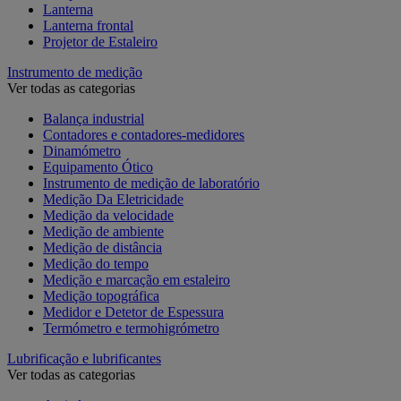
Lanterna
Lanterna frontal
Projetor de Estaleiro
Instrumento de medição
Ver todas as categorias
Balança industrial
Contadores e contadores-medidores
Dinamómetro
Equipamento Ótico
Instrumento de medição de laboratório
Medição Da Eletricidade
Medição da velocidade
Medição de ambiente
Medição de distância
Medição do tempo
Medição e marcação em estaleiro
Medição topográfica
Medidor e Detetor de Espessura
Termómetro e termohigrómetro
Lubrificação e lubrificantes
Ver todas as categorias