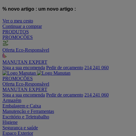
% novo artigo :
um novo artigo :
Ver o meu cesto
Continuar a comprar
PRODUTOS
PROMOÇÕES
Oferta Eco-Responsável
MANUTAN EXPERT
Siga a sua encomenda
Pedir de orçamento
214 241 060
PROMOÇÕES
Oferta Eco-Responsável
MANUTAN EXPERT
Siga a sua encomenda
Pedir de orçamento
214 241 060
Armazém
Embalagem e Caixa
Manutenção e Ferramentas
Escritório e Teletrabalho
Higiene
Segurança e saúde
Espaço Exterior