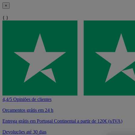
×
{ }
4,4/5 Opiniões de clientes
Orçamentos grátis em 24 h
Entrega grátis em Portugal Continental a partir de 120€ (s/IVA)
Devoluções até 30 dias