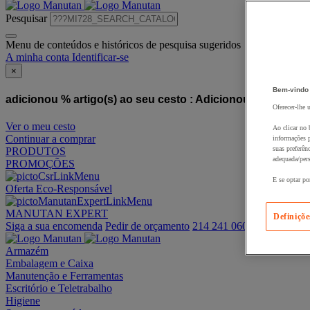
Pesquisar
Menu de conteúdos e históricos de pesquisa sugeridos
A minha conta
Identificar-se
×
Bem-vindo
adicionou % artigo(s) ao seu cesto :
Adicionou este artigo
Oferecer-lhe 
Ver o meu cesto
Ao clicar no 
Continuar a comprar
informações p
suas preferên
PRODUTOS
adequada/pers
PROMOÇÕES
E se optar po
Oferta Eco-Responsável
MANUTAN EXPERT
Definiçõe
Siga a sua encomenda
Pedir de orçamento
214 241 060
Armazém
Embalagem e Caixa
Manutenção e Ferramentas
Escritório e Teletrabalho
Higiene