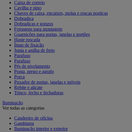
Caixa de correio
Cavilha e pino
Chaves de caixa, encaixes, molas e roscas postiças
Dobradiça
Dobradiças e gonzos
Ferragens para montagem
Guarnições para portas, janelas e portões
Haste roscada
Íman de fixação
Junta e anilha de freio
Parafuso
Parafuso
Pés de nivelamento
Ponta, prego e agrafo
Porca
Puxador de portas, janelas e móveis
Rebite e alicate
Trinco, fecho e fechaduras
Iluminação
Ver todas as categorias
Candeeiro de oficina
Gambiarra
Iluminação interior e exterior