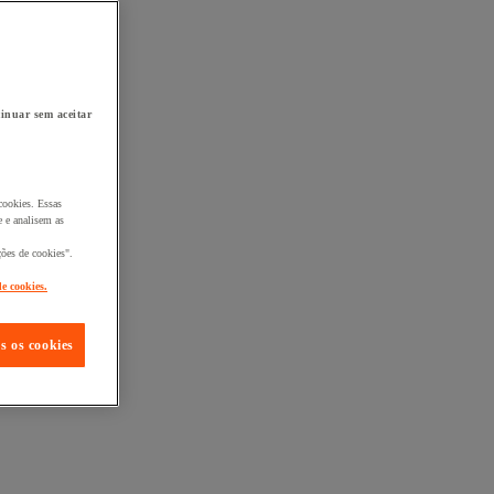
inuar sem aceitar
cookies. Essas
 e analisem as
ções de cookies".
de cookies.
s os cookies