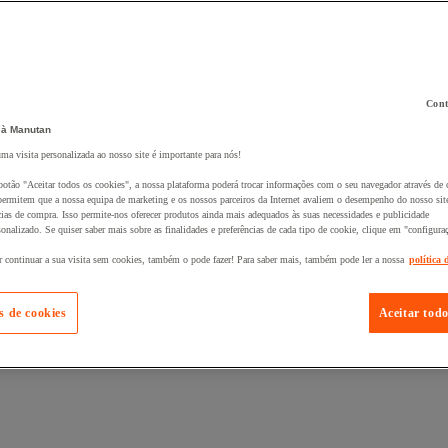
Cont
 à Manutan
 ao seu cesto :
uma visita personalizada ao nosso site é importante para nós!
botão "Aceitar todos os cookies", a nossa plataforma poderá trocar informações com o seu navegador através de 
ermitem que a nossa equipa de marketing e os nossos parceiros da Internet avaliem o desempenho do nosso site
cias de compra. Isso permite-nos oferecer produtos ainda mais adequados às suas necessidades e publicidade
onalizado. Se quiser saber mais sobre as finalidades e preferências de cada tipo de cookie, clique em "configura
r continuar a sua visita sem cookies, também o pode fazer! Para saber mais, também pode ler a nossa
política 
s de cookies
Aceitar todo