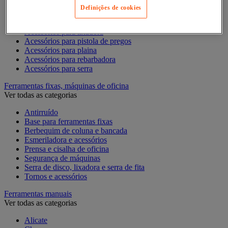
Acessórios para Dremel
Definições de cookies
Acessórios para Ferramentas Elétricas
Acessórios para fresadora
Acessórios para lixadora
Acessórios para pistola de pregos
Acessórios para plaina
Acessórios para rebarbadora
Acessórios para serra
Ferramentas fixas, máquinas de oficina
Ver todas as categorias
Antirruído
Base para ferramentas fixas
Berbequim de coluna e bancada
Esmeriladora e acessórios
Prensa e cisalha de oficina
Segurança de máquinas
Serra de disco, lixadora e serra de fita
Tornos e acessórios
Ferramentas manuais
Ver todas as categorias
Alicate