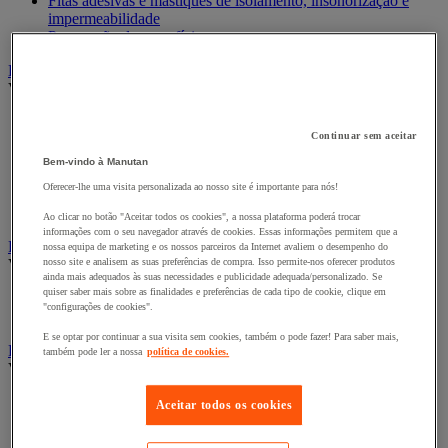
Fitas adesivas e mástiques de isolamento, insonorização e
impermeabilidade
Preparação de superfícies
Eletricidade
Ver todas as categorias
Acessórios para Quadro Elétrico
Continuar sem aceitar
Bateria, carregador e cabo
Cabo Elétrico
Bem-vindo à Manutan
Equipamento de Quadro Elétrico
Oferecer-lhe uma visita personalizada ao nosso site é importante para nós!
Extensão, tira e enrolador
Tomada e interruptor
Ao clicar no botão "Aceitar todos os cookies", a nossa plataforma poderá trocar
informações com o seu navegador através de cookies. Essas informações permitem que a
Ferramentas Elétricas
nossa equipa de marketing e os nossos parceiros da Internet avaliem o desempenho do
Ver todas as categorias
nosso site e analisem as suas preferências de compra. Isso permite-nos oferecer produtos
ainda mais adequados às suas necessidades e publicidade adequada/personalizado. Se
quiser saber mais sobre as finalidades e preferências de cada tipo de cookie, clique em
Ferramentas elétricas portáteis com fios
"configurações de cookies".
Ferramentas elétricas portáteis sem fios
E se optar por continuar a sua visita sem cookies, também o pode fazer! Para saber mais,
Ferramentas elétricas portáteis - Acessórios
também pode ler a nossa
política de cookies.
Ver todas as categorias
Acesórios para berbequim
Aceitar todos os cookies
Acessórios para berbequim
Acessórios para cortador-lixador