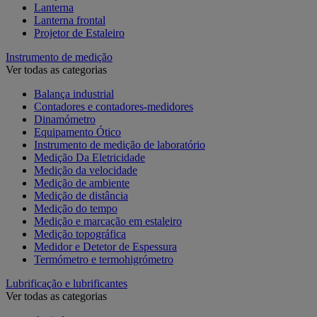
Lanterna
Lanterna frontal
Projetor de Estaleiro
Instrumento de medição
Ver todas as categorias
Balança industrial
Contadores e contadores-medidores
Dinamómetro
Equipamento Ótico
Instrumento de medição de laboratório
Medição Da Eletricidade
Medição da velocidade
Medição de ambiente
Medição de distância
Medição do tempo
Medição e marcação em estaleiro
Medição topográfica
Medidor e Detetor de Espessura
Termómetro e termohigrómetro
Lubrificação e lubrificantes
Ver todas as categorias