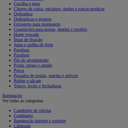
Cavilha e pino
Chaves de caixa, encaixes, molas e roscas postiças
Dobradiça
Dobradiças e gonzos
Ferragens para montagem
Guarnições para portas, janelas e portões
Haste roscada
Íman de fixação
Junta e anilha de freio
Parafuso
Parafuso
Pés de nivelamento
Ponta, prego e agrafo
Porca
Puxador de portas, janelas e móveis
Rebite e alicate
Trinco, fecho e fechaduras
Iluminação
Ver todas as categorias
Candeeiro de oficina
Gambiarra
Iluminação interior e exterior
Lâmpada