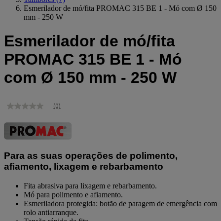
Esmerilador de mó/fita PROMAC 315 BE 1 - Mó com Ø 150
mm - 250 W
Esmerilador de mó/fita
PROMAC 315 BE 1 - Mó
com Ø 150 mm - 250 W
(0)
Sem
valor
de
classificação
Link
para
Para as suas operações de polimento,
a
mesma
afiamento, lixagem e rebarbamento
página.
Fita abrasiva para lixagem e rebarbamento.
Mó para polimento e afiamento.
Esmeriladora protegida: botão de paragem de emergência com
rolo antiarranque.