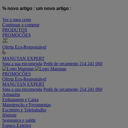
% novo artigo :
um novo artigo :
Ver o meu cesto
Continuar a comprar
PRODUTOS
PROMOÇÕES
Oferta Eco-Responsável
MANUTAN EXPERT
Siga a sua encomenda
Pedir de orçamento
214 241 060
PROMOÇÕES
Oferta Eco-Responsável
MANUTAN EXPERT
Siga a sua encomenda
Pedir de orçamento
214 241 060
Armazém
Embalagem e Caixa
Manutenção e Ferramentas
Escritório e Teletrabalho
Higiene
Segurança e saúde
Espaço Exterior