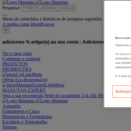
Pesquisar
Menu de conteúdos e históricos de pesquisa sugeridos
A minha conta
Identificar-se
×
Bem-vindo
adicionou % artigo(s) ao seu cesto :
Adicionou este artigo
Oferecer-lhe 
Ver o meu cesto
Ao clicar no 
Continuar a comprar
informações p
suas preferên
PRODUTOS
adequada/pers
PROMOÇÕES
E se optar po
Oferta Eco-Responsável
MANUTAN EXPERT
Definiçõe
Siga a sua encomenda
Pedir de orçamento
214 241 060
Armazém
Embalagem e Caixa
Manutenção e Ferramentas
Escritório e Teletrabalho
Higiene