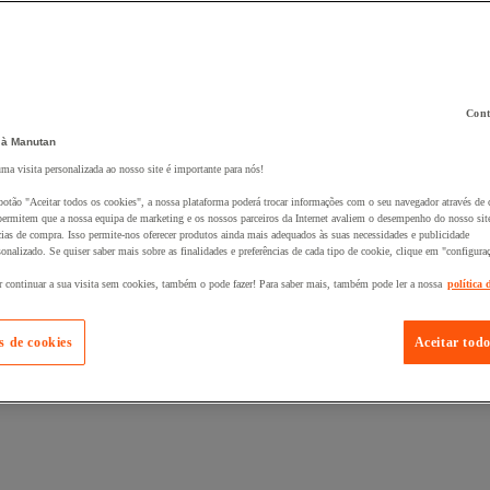
Cont
 à Manutan
 ao seu cesto :
uma visita personalizada ao nosso site é importante para nós!
botão "Aceitar todos os cookies", a nossa plataforma poderá trocar informações com o seu navegador através de 
ermitem que a nossa equipa de marketing e os nossos parceiros da Internet avaliem o desempenho do nosso site
cias de compra. Isso permite-nos oferecer produtos ainda mais adequados às suas necessidades e publicidade
onalizado. Se quiser saber mais sobre as finalidades e preferências de cada tipo de cookie, clique em "configura
r continuar a sua visita sem cookies, também o pode fazer! Para saber mais, também pode ler a nossa
política 
s de cookies
Aceitar todo