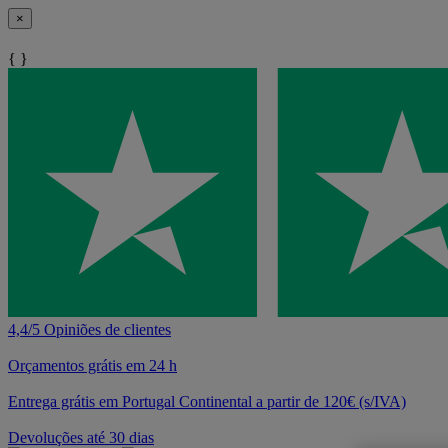
×
{ }
4,4/5 Opiniões de clientes
Orçamentos grátis em 24 h
Entrega grátis em Portugal Continental a partir de 120€ (s/IVA)
Devoluções até 30 dias