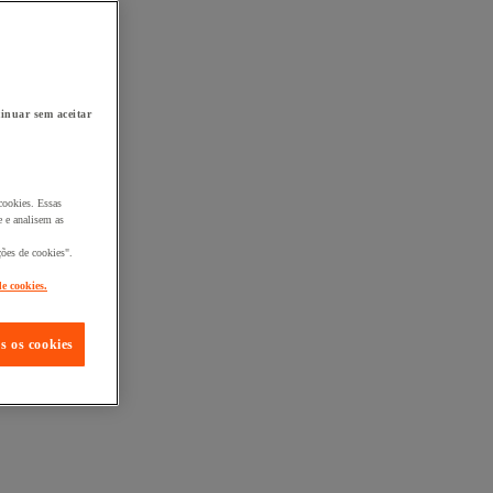
inuar sem aceitar
cookies. Essas
 e analisem as
ções de cookies".
de cookies.
s os cookies