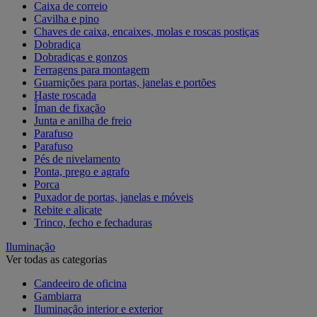
Caixa de correio
Cavilha e pino
Chaves de caixa, encaixes, molas e roscas postiças
Dobradiça
Dobradiças e gonzos
Ferragens para montagem
Guarnições para portas, janelas e portões
Haste roscada
Íman de fixação
Junta e anilha de freio
Parafuso
Parafuso
Pés de nivelamento
Ponta, prego e agrafo
Porca
Puxador de portas, janelas e móveis
Rebite e alicate
Trinco, fecho e fechaduras
Iluminação
Ver todas as categorias
Candeeiro de oficina
Gambiarra
Iluminação interior e exterior