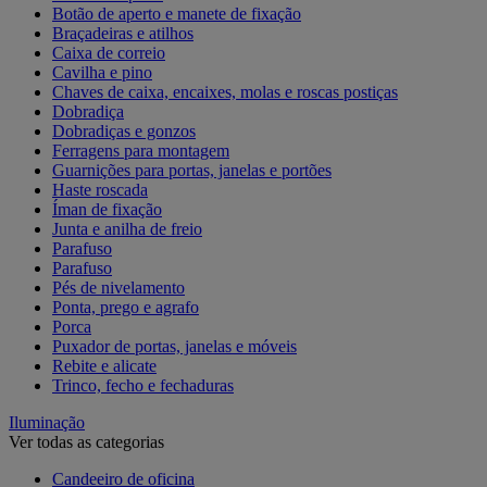
Botão de aperto e manete de fixação
Braçadeiras e atilhos
Caixa de correio
Cavilha e pino
Chaves de caixa, encaixes, molas e roscas postiças
Dobradiça
Dobradiças e gonzos
Ferragens para montagem
Guarnições para portas, janelas e portões
Haste roscada
Íman de fixação
Junta e anilha de freio
Parafuso
Parafuso
Pés de nivelamento
Ponta, prego e agrafo
Porca
Puxador de portas, janelas e móveis
Rebite e alicate
Trinco, fecho e fechaduras
Iluminação
Ver todas as categorias
Candeeiro de oficina