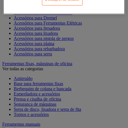
Acesórios para berbequim
Acessórios para berbequim
Acessórios para cortador-lixador
Acessórios para Dremel
Acessórios para Ferramentas Elétricas
Acessórios para fresadora
Acessórios para lixadora
Acessórios para pistola de pregos
Acessórios para plaina
Acessórios para rebarbadora
Acessórios para serra
Ferramentas fixas, máquinas de oficina
Ver todas as categorias
Antirruído
Base para ferramentas fixas
Berbequim de coluna e bancada
Esmeriladora e acessórios
Prensa e cisalha de oficina
Segurança de máquinas
Serra de disco, lixadora e serra de fita
Tornos e acessórios
Ferramentas manuais