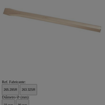
Ref. Fabricante:
265.29SR
263.32SR
Diâmetro Ø (mm):