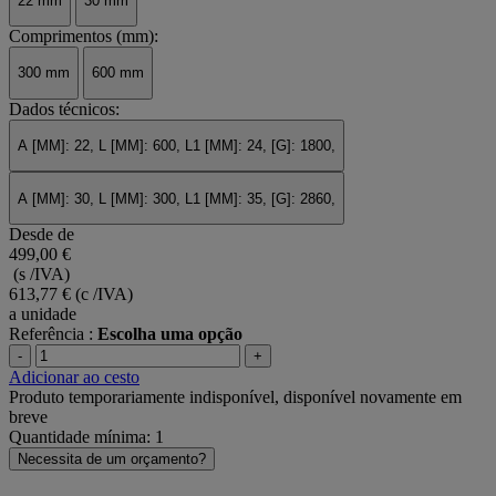
22 mm
30 mm
Comprimentos (mm):
300 mm
600 mm
Dados técnicos:
A [MM]: 22, L [MM]: 600, L1 [MM]: 24, [G]: 1800,
A [MM]: 30, L [MM]: 300, L1 [MM]: 35, [G]: 2860,
Desde de
499,00 €
(s /IVA)
613,77 €
(c /IVA)
a unidade
Referência :
Escolha uma opção
-
+
Adicionar ao cesto
Produto temporariamente indisponível, disponível novamente em
breve
Quantidade mínima: 1
Necessita de um orçamento?