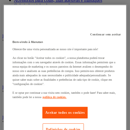
Acessórios para colas, fitas adesivas e mástiques
Cola industrial e de manutenção
Fita adesiva
Fitas adesivas e mástiques de isolamento, insonorização e
impermeabilidade
Preparação de superfícies
Continuar sem aceitar
Eletricidade
Ver todas as categorias
Bem-vindo à Manutan
Oferecer-lhe uma visita personalizada ao nosso site é importante para nós!
Acessórios para Quadro Elétrico
Bateria, carregador e cabo
Ao clicar no botão "Aceitar todos os cookies", a nossa plataforma poderá trocar
Cabo Elétrico
informações com o seu navegador através de cookies. Essas informações permitem que a
Equipamento de Quadro Elétrico
nossa equipa de marketing e os nossos parceiros da Internet avaliem o desempenho do
nosso site e analisem as suas preferências de compra. Isso permite-nos oferecer produtos
Extensão, tira e enrolador
ainda mais adequados às suas necessidades e publicidade adequada/personalizado. Se
Tomada e interruptor
quiser saber mais sobre as finalidades e preferências de cada tipo de cookie, clique em
"configurações de cookies".
Ferramentas Elétricas
Ver todas as categorias
E se optar por continuar a sua visita sem cookies, também o pode fazer! Para saber mais,
também pode ler a nossa
política de cookies.
Ferramentas elétricas portáteis com fios
Ferramentas elétricas portáteis sem fios
Aceitar todos os cookies
Ferramentas elétricas portáteis - Acessórios
Ver todas as categorias
Definições de cookies