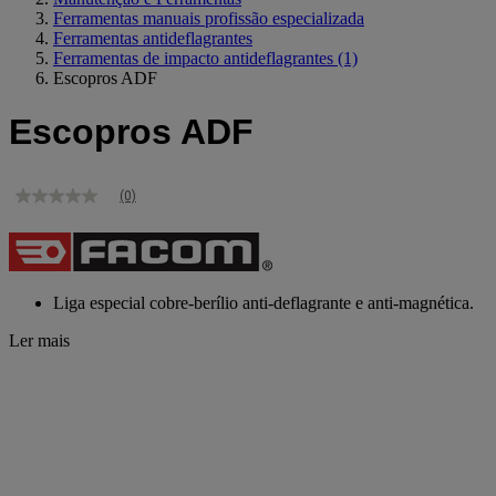
Ferramentas manuais profissão especializada
Ferramentas antideflagrantes
Ferramentas de impacto antideflagrantes
(1)
Escopros ADF
Escopros ADF
(0)
Sem
valor
de
classificação
Link
para
Liga especial cobre-berílio anti-deflagrante e anti-magnética.
a
mesma
Ler mais
página.