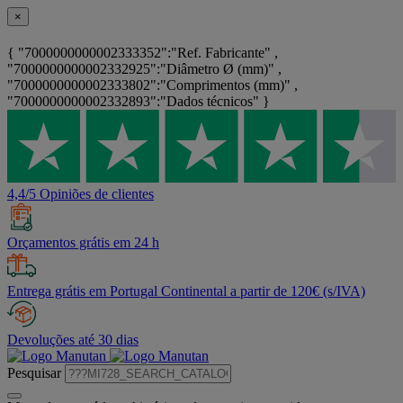
×
{ "7000000000002333352":"Ref. Fabricante" ,
"7000000000002332925":"Diâmetro Ø (mm)" ,
"7000000000002333802":"Comprimentos (mm)" ,
"7000000000002332893":"Dados técnicos" }
4,4/5 Opiniões de clientes
Orçamentos grátis em 24 h
Entrega grátis em Portugal Continental a partir de 120€ (s/IVA)
Devoluções até 30 dias
Pesquisar