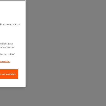
inuar sem aceitar
cookies. Essas
 e analisem as
ções de cookies".
de cookies.
s os cookies