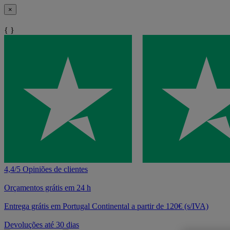
×
{ }
4,4/5 Opiniões de clientes
Orçamentos grátis em 24 h
Entrega grátis em Portugal Continental a partir de 120€ (s/IVA)
Devoluções até 30 dias