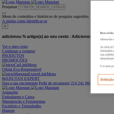
Pesquisar
Menu de conteúdos e históricos de pesquisa sugeridos
A minha conta
Identificar-se
×
Bem-vindo
adicionou % artigo(s) ao seu cesto :
Adicionou este artigo
Oferecer-lhe 
Ver o meu cesto
Ao clicar no 
Continuar a comprar
informações p
suas preferên
PRODUTOS
adequada/pers
PROMOÇÕES
E se optar po
Oferta Eco-Responsável
MANUTAN EXPERT
Definiçõe
Siga a sua encomenda
Pedir de orçamento
214 241 060
Armazém
Embalagem e Caixa
Manutenção e Ferramentas
Escritório e Teletrabalho
Higiene