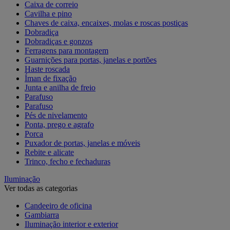
Caixa de correio
Cavilha e pino
Chaves de caixa, encaixes, molas e roscas postiças
Dobradiça
Dobradiças e gonzos
Ferragens para montagem
Guarnições para portas, janelas e portões
Haste roscada
Íman de fixação
Junta e anilha de freio
Parafuso
Parafuso
Pés de nivelamento
Ponta, prego e agrafo
Porca
Puxador de portas, janelas e móveis
Rebite e alicate
Trinco, fecho e fechaduras
Iluminação
Ver todas as categorias
Candeeiro de oficina
Gambiarra
Iluminação interior e exterior