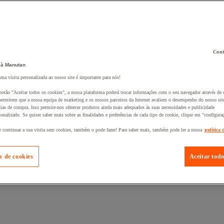
Cont
 à Manutan
 ao seu cesto :
uma visita personalizada ao nosso site é importante para nós!
botão "Aceitar todos os cookies", a nossa plataforma poderá trocar informações com o seu navegador através de 
ermitem que a nossa equipa de marketing e os nossos parceiros da Internet avaliem o desempenho do nosso site
cias de compra. Isso permite-nos oferecer produtos ainda mais adequados às suas necessidades e publicidade
onalizado. Se quiser saber mais sobre as finalidades e preferências de cada tipo de cookie, clique em "configura
r continuar a sua visita sem cookies, também o pode fazer! Para saber mais, também pode ler a nossa
política 
s de cookies
Aceitar todo