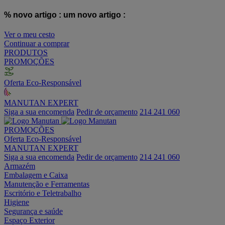
% novo artigo :
um novo artigo :
Ver o meu cesto
Continuar a comprar
PRODUTOS
PROMOÇÕES
Oferta Eco-Responsável
MANUTAN EXPERT
Siga a sua encomenda
Pedir de orçamento
214 241 060
PROMOÇÕES
Oferta Eco-Responsável
MANUTAN EXPERT
Siga a sua encomenda
Pedir de orçamento
214 241 060
Armazém
Embalagem e Caixa
Manutenção e Ferramentas
Escritório e Teletrabalho
Higiene
Segurança e saúde
Espaço Exterior