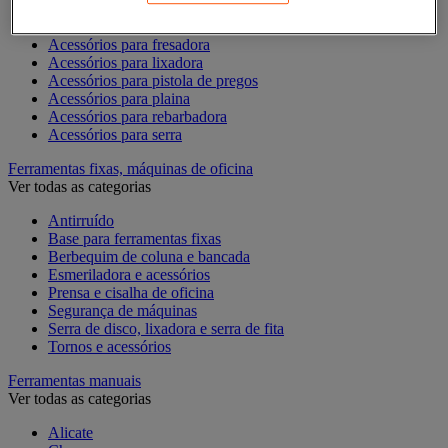
Acessórios para Dremel
Acessórios para Ferramentas Elétricas
Acessórios para fresadora
Acessórios para lixadora
Acessórios para pistola de pregos
Acessórios para plaina
Acessórios para rebarbadora
Acessórios para serra
Ferramentas fixas, máquinas de oficina
Ver todas as categorias
Antirruído
Base para ferramentas fixas
Berbequim de coluna e bancada
Esmeriladora e acessórios
Prensa e cisalha de oficina
Segurança de máquinas
Serra de disco, lixadora e serra de fita
Tornos e acessórios
Ferramentas manuais
Ver todas as categorias
Alicate