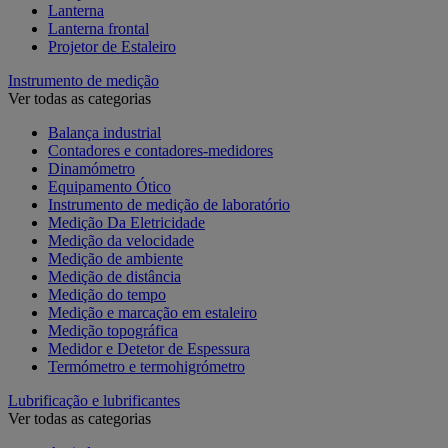
Lanterna
Lanterna frontal
Projetor de Estaleiro
Instrumento de medição
Ver todas as categorias
Balança industrial
Contadores e contadores-medidores
Dinamómetro
Equipamento Ótico
Instrumento de medição de laboratório
Medição Da Eletricidade
Medição da velocidade
Medição de ambiente
Medição de distância
Medição do tempo
Medição e marcação em estaleiro
Medição topográfica
Medidor e Detetor de Espessura
Termómetro e termohigrómetro
Lubrificação e lubrificantes
Ver todas as categorias