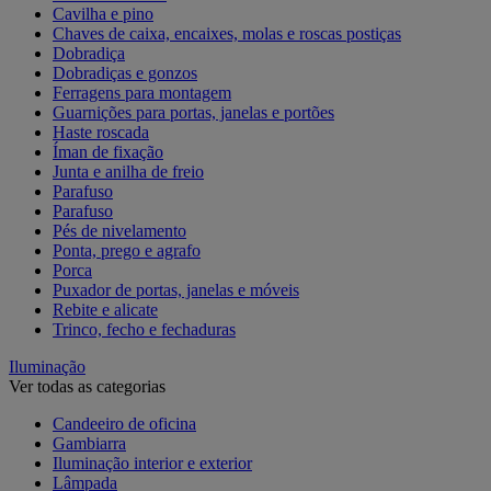
Cavilha e pino
Chaves de caixa, encaixes, molas e roscas postiças
Dobradiça
Dobradiças e gonzos
Ferragens para montagem
Guarnições para portas, janelas e portões
Haste roscada
Íman de fixação
Junta e anilha de freio
Parafuso
Parafuso
Pés de nivelamento
Ponta, prego e agrafo
Porca
Puxador de portas, janelas e móveis
Rebite e alicate
Trinco, fecho e fechaduras
Iluminação
Ver todas as categorias
Candeeiro de oficina
Gambiarra
Iluminação interior e exterior
Lâmpada