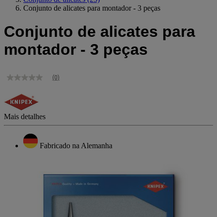
Conjunto de alicates para montador - 3 peças
Conjunto de alicates para
montador - 3 peças
(0)
Sem
valor
de
classificação
Link
Mais detalhes
para
a
mesma
página.
Fabricado na Alemanha