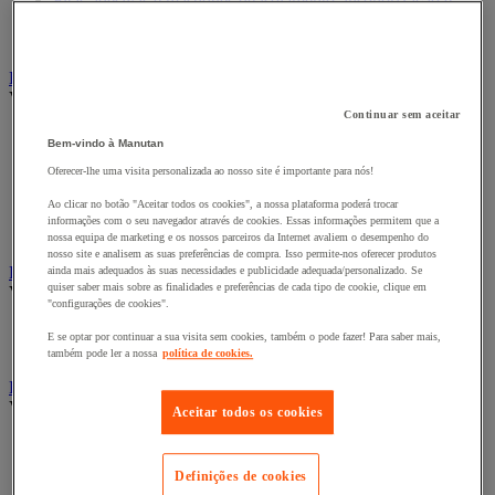
Fitas adesivas e mástiques de isolamento, insonorização e
impermeabilidade
Preparação de superfícies
Eletricidade
Ver todas as categorias
Continuar sem aceitar
Acessórios para Quadro Elétrico
Bem-vindo à Manutan
Bateria, carregador e cabo
Oferecer-lhe uma visita personalizada ao nosso site é importante para nós!
Cabo Elétrico
Equipamento de Quadro Elétrico
Ao clicar no botão "Aceitar todos os cookies", a nossa plataforma poderá trocar
Extensão, tira e enrolador
informações com o seu navegador através de cookies. Essas informações permitem que a
Tomada e interruptor
nossa equipa de marketing e os nossos parceiros da Internet avaliem o desempenho do
nosso site e analisem as suas preferências de compra. Isso permite-nos oferecer produtos
Ferramentas Elétricas
ainda mais adequados às suas necessidades e publicidade adequada/personalizado. Se
quiser saber mais sobre as finalidades e preferências de cada tipo de cookie, clique em
Ver todas as categorias
"configurações de cookies".
Ferramentas elétricas portáteis com fios
E se optar por continuar a sua visita sem cookies, também o pode fazer! Para saber mais,
Ferramentas elétricas portáteis sem fios
também pode ler a nossa
política de cookies.
Ferramentas elétricas portáteis - Acessórios
Ver todas as categorias
Aceitar todos os cookies
Acesórios para berbequim
Acessórios para berbequim
Definições de cookies
Acessórios para cortador-lixador