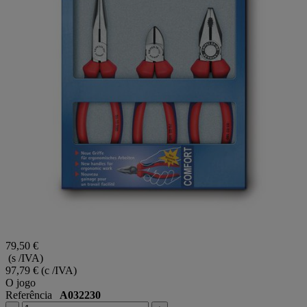
79,50 €
(s /IVA)
97,79 €
(c /IVA)
O jogo
Referência
A032230