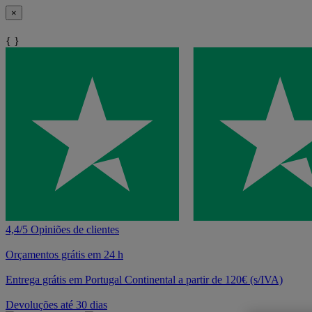
×
{ }
4,4/5 Opiniões de clientes
Orçamentos grátis em 24 h
Entrega grátis em Portugal Continental a partir de 120€ (s/IVA)
Devoluções até 30 dias