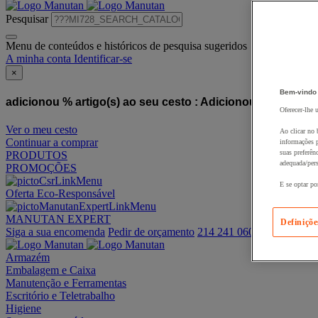
Pesquisar
Menu de conteúdos e históricos de pesquisa sugeridos
A minha conta
Identificar-se
×
Bem-vindo
adicionou % artigo(s) ao seu cesto :
Adicionou este artigo
Oferecer-lhe 
Ver o meu cesto
Ao clicar no 
Continuar a comprar
informações p
suas preferên
PRODUTOS
adequada/pers
PROMOÇÕES
E se optar po
Oferta Eco-Responsável
MANUTAN EXPERT
Definiçõe
Siga a sua encomenda
Pedir de orçamento
214 241 060
Armazém
Embalagem e Caixa
Manutenção e Ferramentas
Escritório e Teletrabalho
Higiene