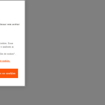
inuar sem aceitar
cookies. Essas
 e analisem as
ções de cookies".
de cookies.
s os cookies