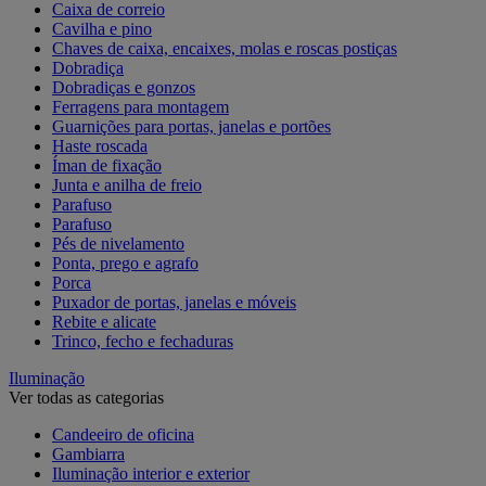
Caixa de correio
Cavilha e pino
Chaves de caixa, encaixes, molas e roscas postiças
Dobradiça
Dobradiças e gonzos
Ferragens para montagem
Guarnições para portas, janelas e portões
Haste roscada
Íman de fixação
Junta e anilha de freio
Parafuso
Parafuso
Pés de nivelamento
Ponta, prego e agrafo
Porca
Puxador de portas, janelas e móveis
Rebite e alicate
Trinco, fecho e fechaduras
Iluminação
Ver todas as categorias
Candeeiro de oficina
Gambiarra
Iluminação interior e exterior