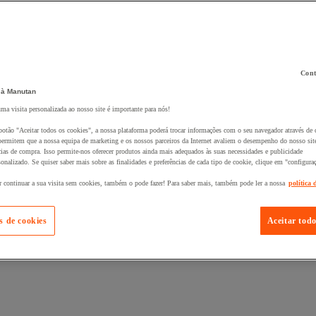
Cont
 à Manutan
 ao seu cesto :
uma visita personalizada ao nosso site é importante para nós!
botão "Aceitar todos os cookies", a nossa plataforma poderá trocar informações com o seu navegador através de 
ermitem que a nossa equipa de marketing e os nossos parceiros da Internet avaliem o desempenho do nosso site
cias de compra. Isso permite-nos oferecer produtos ainda mais adequados às suas necessidades e publicidade
onalizado. Se quiser saber mais sobre as finalidades e preferências de cada tipo de cookie, clique em "configura
r continuar a sua visita sem cookies, também o pode fazer! Para saber mais, também pode ler a nossa
política 
s de cookies
Aceitar todo