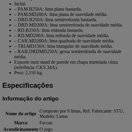
Inclui:
– PAM.B250A: lima plana bastarda.
– PAM.MD200A: lima plana de suavidade média.
– DRD.B250A: lima semirredonda bastarda.
– DRD.MD200A: lima semirredonda de suavidade média.
– RD.B250A: lima redonda bastarda.
– RD.MD200A: lima redonda de suavidade média.
– CAR.MD200A: lima quadrada de suavidade média.
– TRI.MD150A: lima triangular de suavidade média.
– RAB.DRDMD250A: grosa semirredonda de suavidade
média.
Exposto num stand de parede em chapa martelada cinza
(referência: CKS.34A).
Peso: 2,150 kg.
Especificações
Informação do artigo
Composto por 9 limas, Ref. Fabricante: STU,
Nome do artigo
Modelo: Limas
Marca
Facom
Acondicinamento
O jogo