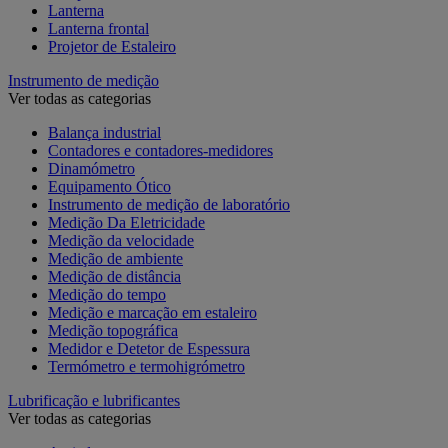
Lanterna
Lanterna frontal
Projetor de Estaleiro
Instrumento de medição
Ver todas as categorias
Balança industrial
Contadores e contadores-medidores
Dinamómetro
Equipamento Ótico
Instrumento de medição de laboratório
Medição Da Eletricidade
Medição da velocidade
Medição de ambiente
Medição de distância
Medição do tempo
Medição e marcação em estaleiro
Medição topográfica
Medidor e Detetor de Espessura
Termómetro e termohigrómetro
Lubrificação e lubrificantes
Ver todas as categorias