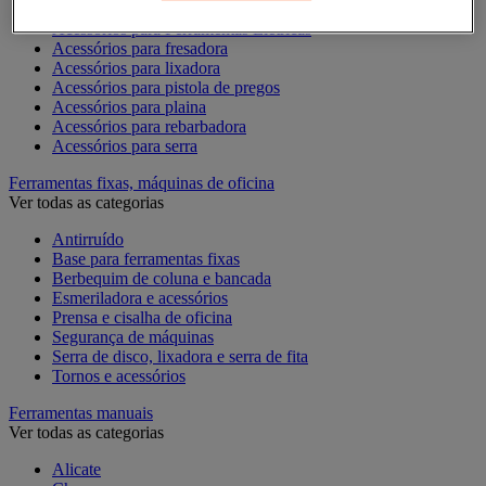
Acessórios para Dremel
Acessórios para Ferramentas Elétricas
Acessórios para fresadora
Acessórios para lixadora
Acessórios para pistola de pregos
Acessórios para plaina
Acessórios para rebarbadora
Acessórios para serra
Ferramentas fixas, máquinas de oficina
Ver todas as categorias
Antirruído
Base para ferramentas fixas
Berbequim de coluna e bancada
Esmeriladora e acessórios
Prensa e cisalha de oficina
Segurança de máquinas
Serra de disco, lixadora e serra de fita
Tornos e acessórios
Ferramentas manuais
Ver todas as categorias
Alicate