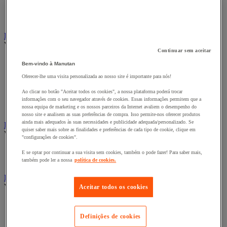
Fitas adesivas e mástiques de isolamento, insonorização e
impermeabilidade
Preparação de superfícies
Eletricidade
Ver todas as categorias
Continuar sem aceitar
Acessórios para Quadro Elétrico
Bem-vindo à Manutan
Bateria, carregador e cabo
Oferecer-lhe uma visita personalizada ao nosso site é importante para nós!
Cabo Elétrico
Equipamento de Quadro Elétrico
Ao clicar no botão "Aceitar todos os cookies", a nossa plataforma poderá trocar
Extensão, tira e enrolador
informações com o seu navegador através de cookies. Essas informações permitem que a
Tomada e interruptor
nossa equipa de marketing e os nossos parceiros da Internet avaliem o desempenho do
nosso site e analisem as suas preferências de compra. Isso permite-nos oferecer produtos
ainda mais adequados às suas necessidades e publicidade adequada/personalizado. Se
Ferramentas Elétricas
quiser saber mais sobre as finalidades e preferências de cada tipo de cookie, clique em
Ver todas as categorias
"configurações de cookies".
Ferramentas elétricas portáteis com fios
E se optar por continuar a sua visita sem cookies, também o pode fazer! Para saber mais,
Ferramentas elétricas portáteis sem fios
também pode ler a nossa
política de cookies.
Ferramentas elétricas portáteis - Acessórios
Ver todas as categorias
Aceitar todos os cookies
Acesórios para berbequim
Acessórios para berbequim
Definições de cookies
Acessórios para cortador-lixador