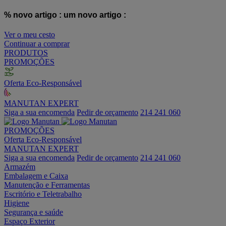
% novo artigo :
um novo artigo :
Ver o meu cesto
Continuar a comprar
PRODUTOS
PROMOÇÕES
Oferta Eco-Responsável
MANUTAN EXPERT
Siga a sua encomenda
Pedir de orçamento
214 241 060
PROMOÇÕES
Oferta Eco-Responsável
MANUTAN EXPERT
Siga a sua encomenda
Pedir de orçamento
214 241 060
Armazém
Embalagem e Caixa
Manutenção e Ferramentas
Escritório e Teletrabalho
Higiene
Segurança e saúde
Espaço Exterior