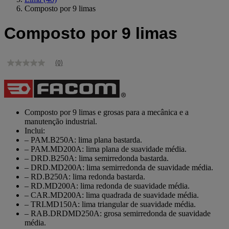
Composto por 9 limas
Composto por 9 limas
(0)
Sem
valor
de
classificação
Link
para
Composto por 9 limas e grosas para a mecânica e a
a
manutenção industrial.
mesma
Inclui:
página.
– PAM.B250A: lima plana bastarda.
– PAM.MD200A: lima plana de suavidade média.
– DRD.B250A: lima semirredonda bastarda.
– DRD.MD200A: lima semirredonda de suavidade média.
– RD.B250A: lima redonda bastarda.
– RD.MD200A: lima redonda de suavidade média.
– CAR.MD200A: lima quadrada de suavidade média.
– TRI.MD150A: lima triangular de suavidade média.
– RAB.DRDMD250A: grosa semirredonda de suavidade
média.