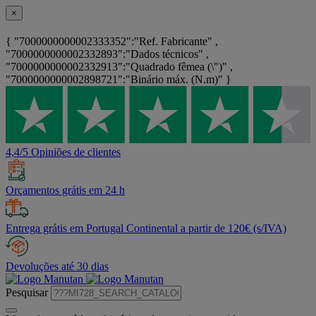
×
{ "7000000000002333352":"Ref. Fabricante" ,
"7000000000002332893":"Dados técnicos" ,
"7000000000002332913":"Quadrado fêmea (\")" ,
"7000000000002898721":"Binário máx. (N.m)" }
4,4/5 Opiniões de clientes
Orçamentos grátis em 24 h
Entrega grátis em Portugal Continental a partir de 120€ (s/IVA)
Devoluções até 30 dias
Pesquisar