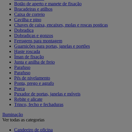
Botão de aperto e manete de fixação
Braçadeiras e atilhos
Caixa de correio
Cavilha e pino
Chaves de caixa, encaixes, molas e roscas postiças
Dobradiça
Dobradiças e gonzos
Ferragens para montagem
Guarnições para portas, janelas e portões
Haste roscada
Íman de fixação
Junta e anilha de freio
Parafuso
Parafuso
Pés de nivelamento
Ponta, prego e agrafo
Porca
Puxador de portas, janelas e móveis
Rebite e alicate
Trinco, fecho e fechaduras
Iluminação
Ver todas as categorias
Candeeiro de oficina