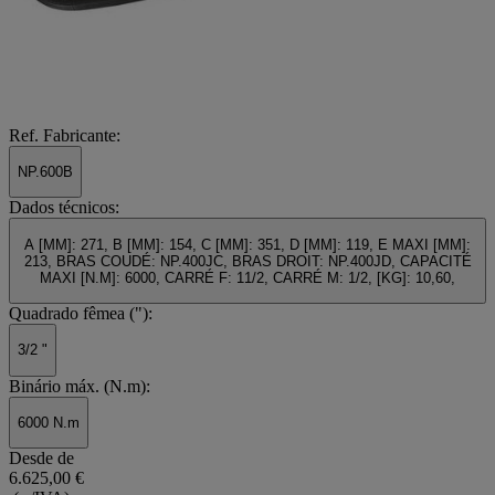
Ref. Fabricante:
NP.600B
Dados técnicos:
A [MM]: 271, B [MM]: 154, C [MM]: 351, D [MM]: 119, E MAXI [MM]:
213, BRAS COUDÉ: NP.400JC, BRAS DROIT: NP.400JD, CAPACITÉ
MAXI [N.M]: 6000, CARRÉ F: 11/2, CARRÉ M: 1/2, [KG]: 10,60,
Quadrado fêmea ("):
3/2 "
Binário máx. (N.m):
6000 N.m
Desde de
6.625,00 €