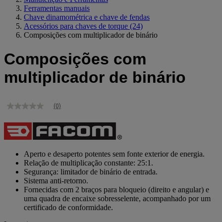
Ferramentas manuais
Chave dinamométrica e chave de fendas
Acessórios para chaves de torque
(24)
Composições com multiplicador de binário
Composições com
multiplicador de binário
(0)
Sem
valor
de
classificação
Link
para
Aperto e desaperto potentes sem fonte exterior de energia.
a
Relação de multiplicação constante: 25:1.
mesma
Segurança: limitador de binário de entrada.
página.
Sistema anti-retorno.
Fornecidas com 2 braços para bloqueio (direito e angular) e
uma quadra de encaixe sobresselente, acompanhado por um
certificado de conformidade.