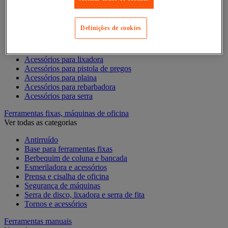
Acesórios para berbequim
Acessórios para berbequim
Acessórios para cortador-lixador
Definições de cookies
Acessórios para Dremel
Acessórios para Ferramentas Elétricas
Acessórios para fresadora
Acessórios para lixadora
Acessórios para pistola de pregos
Acessórios para plaina
Acessórios para rebarbadora
Acessórios para serra
Ferramentas fixas, máquinas de oficina
Ver todas as categorias
Antirruído
Base para ferramentas fixas
Berbequim de coluna e bancada
Esmeriladora e acessórios
Prensa e cisalha de oficina
Segurança de máquinas
Serra de disco, lixadora e serra de fita
Tornos e acessórios
Ferramentas manuais