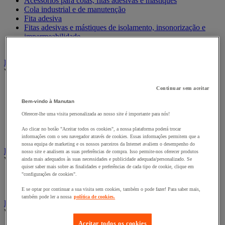
Acessórios para colas, fitas adesivas e mástiques
Cola industrial e de manutenção
Fita adesiva
Fitas adesivas e mástiques de isolamento, insonorização e
impermeabilidade
Preparação de superfícies
Eletricidade
Ver todas as categorias
Acessórios para Quadro Elétrico
Continuar sem aceitar
Bateria, carregador e cabo
Bem-vindo à Manutan
Cabo Elétrico
Oferecer-lhe uma visita personalizada ao nosso site é importante para nós!
Equipamento de Quadro Elétrico
Extensão, tira e enrolador
Ao clicar no botão "Aceitar todos os cookies", a nossa plataforma poderá trocar
Tomada e interruptor
informações com o seu navegador através de cookies. Essas informações permitem que a
nossa equipa de marketing e os nossos parceiros da Internet avaliem o desempenho do
Ferramentas Elétricas
nosso site e analisem as suas preferências de compra. Isso permite-nos oferecer produtos
Ver todas as categorias
ainda mais adequados às suas necessidades e publicidade adequada/personalizado. Se
quiser saber mais sobre as finalidades e preferências de cada tipo de cookie, clique em
"configurações de cookies".
Ferramentas elétricas portáteis com fios
Ferramentas elétricas portáteis sem fios
E se optar por continuar a sua visita sem cookies, também o pode fazer! Para saber mais,
também pode ler a nossa
política de cookies.
Ferramentas elétricas portáteis - Acessórios
Ver todas as categorias
Aceitar todos os cookies