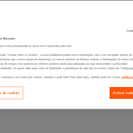
Cont
 à Manutan
 ao seu cesto :
uma visita personalizada ao nosso site é importante para nós!
botão "Aceitar todos os cookies", a nossa plataforma poderá trocar informações com o seu navegador através de 
ermitem que a nossa equipa de marketing e os nossos parceiros da Internet avaliem o desempenho do nosso site
cias de compra. Isso permite-nos oferecer produtos ainda mais adequados às suas necessidades e publicidade
onalizado. Se quiser saber mais sobre as finalidades e preferências de cada tipo de cookie, clique em "configura
r continuar a sua visita sem cookies, também o pode fazer! Para saber mais, também pode ler a nossa
política 
s de cookies
Aceitar todo