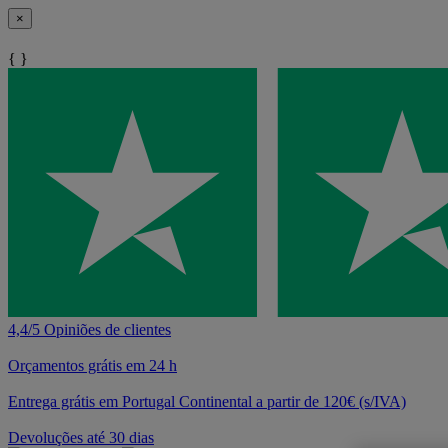
×
{ }
4,4/5 Opiniões de clientes
Orçamentos grátis em 24 h
Entrega grátis em Portugal Continental a partir de 120€ (s/IVA)
Devoluções até 30 dias