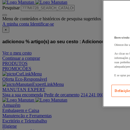
Pesquisar
Menu de conteúdos e históricos de pesquisa sugeridos
A minha conta
Identificar-se
×
Bem-vindo
adicionou % artigo(s) ao seu cesto :
Adicionou este artigo
Oferecer-lhe 
Ver o meu cesto
Ao clicar no 
Continuar a comprar
informações p
suas preferên
PRODUTOS
adequada/pers
PROMOÇÕES
E se optar po
Oferta Eco-Responsável
MANUTAN EXPERT
Definiçõe
Siga a sua encomenda
Pedir de orçamento
214 241 060
Armazém
Embalagem e Caixa
Manutenção e Ferramentas
Escritório e Teletrabalho
Higiene