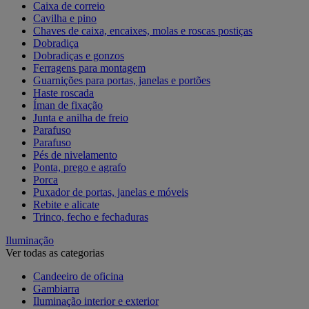
Caixa de correio
Cavilha e pino
Chaves de caixa, encaixes, molas e roscas postiças
Dobradiça
Dobradiças e gonzos
Ferragens para montagem
Guarnições para portas, janelas e portões
Haste roscada
Íman de fixação
Junta e anilha de freio
Parafuso
Parafuso
Pés de nivelamento
Ponta, prego e agrafo
Porca
Puxador de portas, janelas e móveis
Rebite e alicate
Trinco, fecho e fechaduras
Iluminação
Ver todas as categorias
Candeeiro de oficina
Gambiarra
Iluminação interior e exterior