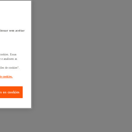
inuar sem aceitar
cookies. Essas
 e analisem as
ções de cookies".
de cookies.
s os cookies