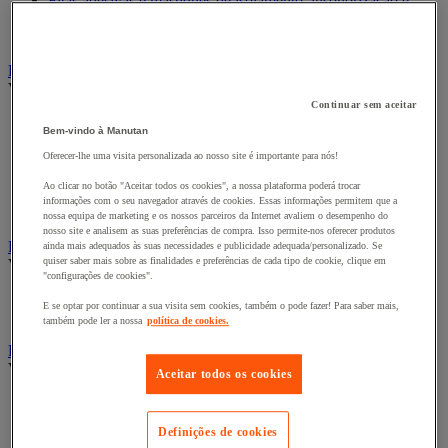
Fitas adesivas e mástiques de isolamento, insonorização e
impermeabilidade
Preparação de superfícies
Eletricidade
Ver todas as categorias
Continuar sem aceitar
Acessórios para Quadro Elétrico
Bem-vindo à Manutan
Bateria, carregador e cabo
Cabo Elétrico
Oferecer-lhe uma visita personalizada ao nosso site é importante para nós!
Equipamento de Quadro Elétrico
Ao clicar no botão "Aceitar todos os cookies", a nossa plataforma poderá trocar
Extensão, tira e enrolador
informações com o seu navegador através de cookies. Essas informações permitem que a
Tomada e interruptor
nossa equipa de marketing e os nossos parceiros da Internet avaliem o desempenho do
nosso site e analisem as suas preferências de compra. Isso permite-nos oferecer produtos
Ferramentas Elétricas
ainda mais adequados às suas necessidades e publicidade adequada/personalizado. Se
quiser saber mais sobre as finalidades e preferências de cada tipo de cookie, clique em
Ver todas as categorias
"configurações de cookies".
Ferramentas elétricas portáteis com fios
E se optar por continuar a sua visita sem cookies, também o pode fazer! Para saber mais,
Ferramentas elétricas portáteis sem fios
também pode ler a nossa
política de cookies.
Ferramentas elétricas portáteis - Acessórios
Ver todas as categorias
Aceitar todos os cookies
Acesórios para berbequim
Acessórios para berbequim
Definições de cookies
Acessórios para cortador-lixador