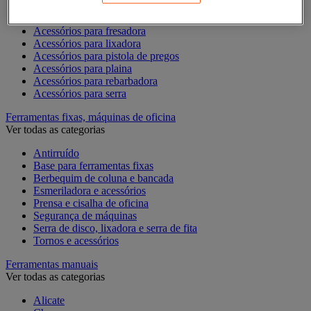
Acessórios para Dremel
Acessórios para Ferramentas Elétricas
Acessórios para fresadora
Acessórios para lixadora
Acessórios para pistola de pregos
Acessórios para plaina
Acessórios para rebarbadora
Acessórios para serra
Ferramentas fixas, máquinas de oficina
Ver todas as categorias
Antirruído
Base para ferramentas fixas
Berbequim de coluna e bancada
Esmeriladora e acessórios
Prensa e cisalha de oficina
Segurança de máquinas
Serra de disco, lixadora e serra de fita
Tornos e acessórios
Ferramentas manuais
Ver todas as categorias
Alicate