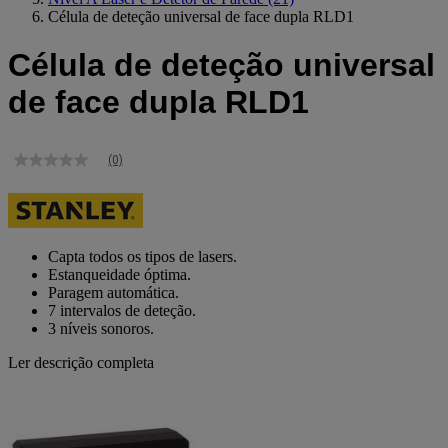
Célula de deteção universal de face dupla RLD1
Célula de deteção universal
de face dupla RLD1
(0)
Sem
valor
de
classificação
Link
para
Capta todos os tipos de lasers.
a
Estanqueidade óptima.
mesma
Paragem automática.
página.
7 intervalos de deteção.
3 níveis sonoros.
Ler descrição completa