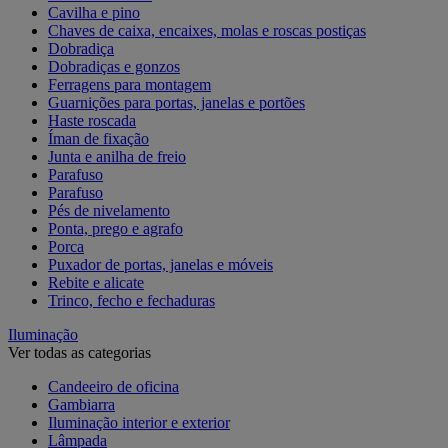
Cavilha e pino
Chaves de caixa, encaixes, molas e roscas postiças
Dobradiça
Dobradiças e gonzos
Ferragens para montagem
Guarnições para portas, janelas e portões
Haste roscada
Íman de fixação
Junta e anilha de freio
Parafuso
Parafuso
Pés de nivelamento
Ponta, prego e agrafo
Porca
Puxador de portas, janelas e móveis
Rebite e alicate
Trinco, fecho e fechaduras
Iluminação
Ver todas as categorias
Candeeiro de oficina
Gambiarra
Iluminação interior e exterior
Lâmpada