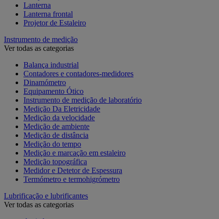
Lanterna
Lanterna frontal
Projetor de Estaleiro
Instrumento de medição
Ver todas as categorias
Balança industrial
Contadores e contadores-medidores
Dinamómetro
Equipamento Ótico
Instrumento de medição de laboratório
Medição Da Eletricidade
Medição da velocidade
Medição de ambiente
Medição de distância
Medição do tempo
Medição e marcação em estaleiro
Medição topográfica
Medidor e Detetor de Espessura
Termómetro e termohigrómetro
Lubrificação e lubrificantes
Ver todas as categorias