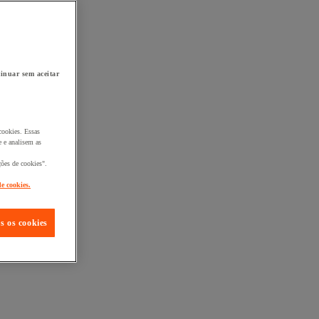
inuar sem aceitar
cookies. Essas
 e analisem as
ções de cookies".
de cookies.
s os cookies