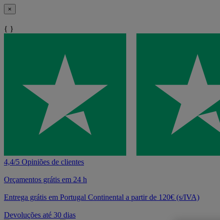
×
{ }
4,4/5 Opiniões de clientes
Orçamentos grátis em 24 h
Entrega grátis em Portugal Continental a partir de 120€ (s/IVA)
Devoluções até 30 dias