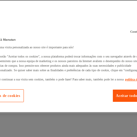
Cont
 à Manutan
 ao seu cesto :
uma visita personalizada ao nosso site é importante para nós!
botão "Aceitar todos os cookies", a nossa plataforma poderá trocar informações com o seu navegador através de 
ermitem que a nossa equipa de marketing e os nossos parceiros da Internet avaliem o desempenho do nosso site
cias de compra. Isso permite-nos oferecer produtos ainda mais adequados às suas necessidades e publicidade
onalizado. Se quiser saber mais sobre as finalidades e preferências de cada tipo de cookie, clique em "configura
r continuar a sua visita sem cookies, também o pode fazer! Para saber mais, também pode ler a nossa
política 
s de cookies
Aceitar todo