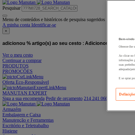
Pesquisar
Menu de conteúdos e históricos de pesquisa sugeridos
A minha conta
Identificar-se
×
Bem-vindo
adicionou % artigo(s) ao seu cesto :
Adicionou este artigo
Oferecer-lhe 
Ver o meu cesto
Ao clicar no 
Continuar a comprar
informações p
suas preferên
PRODUTOS
adequada/pers
PROMOÇÕES
E se optar po
Oferta Eco-Responsável
MANUTAN EXPERT
Definiçõe
Siga a sua encomenda
Pedir de orçamento
214 241 060
Armazém
Embalagem e Caixa
Manutenção e Ferramentas
Escritório e Teletrabalho
Higiene