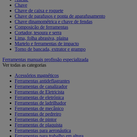
Chave
Chave de caixa e roquete
Chave de parafusos e ponta de aparafusamento
Chave dinamométrica e chave de fendas
Composição de ferramentas
Cortador, tesoura e serra
Lima, folha abrasiva, plaina
Martelo e ferramentas de impacto
Torno de bancada, extrator e grampo
Ferramentas manuais profissão especializada
Ver todas as categorias
Acessórios magnéticos
Ferramentas antideflagrantes
Ferramentas de canalizador
Ferramentas de Eletricista
Ferramentas de eletrónica
Ferramentas de ladrilhador
Ferramentas de mecânico
Ferramentas de pedreiro
Ferramentas de pintor
Ferramentas de plaquista
Ferramentas para aeronáutica
Ferramentas para trabalho em altura