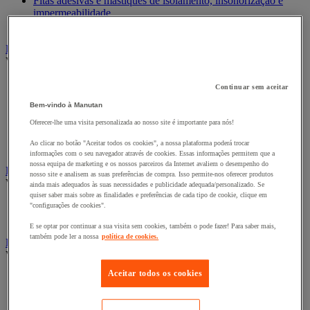
Fitas adesivas e mástiques de isolamento, insonorização e
impermeabilidade
Preparação de superfícies
Eletricidade
Ver todas as categorias
Acessórios para Quadro Elétrico
Continuar sem aceitar
Bateria, carregador e cabo
Bem-vindo à Manutan
Cabo Elétrico
Equipamento de Quadro Elétrico
Oferecer-lhe uma visita personalizada ao nosso site é importante para nós!
Extensão, tira e enrolador
Ao clicar no botão "Aceitar todos os cookies", a nossa plataforma poderá trocar
Tomada e interruptor
informações com o seu navegador através de cookies. Essas informações permitem que a
nossa equipa de marketing e os nossos parceiros da Internet avaliem o desempenho do
Ferramentas Elétricas
nosso site e analisem as suas preferências de compra. Isso permite-nos oferecer produtos
Ver todas as categorias
ainda mais adequados às suas necessidades e publicidade adequada/personalizado. Se
quiser saber mais sobre as finalidades e preferências de cada tipo de cookie, clique em
Ferramentas elétricas portáteis com fios
"configurações de cookies".
Ferramentas elétricas portáteis sem fios
E se optar por continuar a sua visita sem cookies, também o pode fazer! Para saber mais,
também pode ler a nossa
política de cookies.
Ferramentas elétricas portáteis - Acessórios
Ver todas as categorias
Aceitar todos os cookies
Acesórios para berbequim
Acessórios para berbequim
Acessórios para cortador-lixador