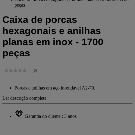
peças
Caixa de porcas
hexagonais e anilhas
planas em inox - 1700
peças
(0)
Sem
valor
de
classificação
Porcas e anilhas em aço inoxidável A2-70.
Link
para
Ler descrição completa
a
mesma
página.
Garantia do cliente : 3 anos