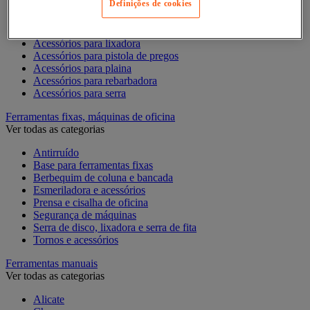
Definições de cookies
Acessórios para Dremel
Acessórios para Ferramentas Elétricas
Acessórios para fresadora
Acessórios para lixadora
Acessórios para pistola de pregos
Acessórios para plaina
Acessórios para rebarbadora
Acessórios para serra
Ferramentas fixas, máquinas de oficina
Ver todas as categorias
Antirruído
Base para ferramentas fixas
Berbequim de coluna e bancada
Esmeriladora e acessórios
Prensa e cisalha de oficina
Segurança de máquinas
Serra de disco, lixadora e serra de fita
Tornos e acessórios
Ferramentas manuais
Ver todas as categorias
Alicate