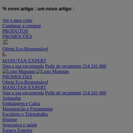
% novo artigo :
um novo artigo :
Ver o meu cesto
Continuar a comprar
PRODUTOS
PROMOÇÕES
Oferta Eco-Responsável
MANUTAN EXPERT
Siga a sua encomenda
Pedir de orçamento
214 241 060
PROMOÇÕES
Oferta Eco-Responsável
MANUTAN EXPERT
Siga a sua encomenda
Pedir de orçamento
214 241 060
Armazém
Embalagem e Caixa
Manutenção e Ferramentas
Escritório e Teletrabalho
Higiene
Segurança e saúde
Espaço Exterior