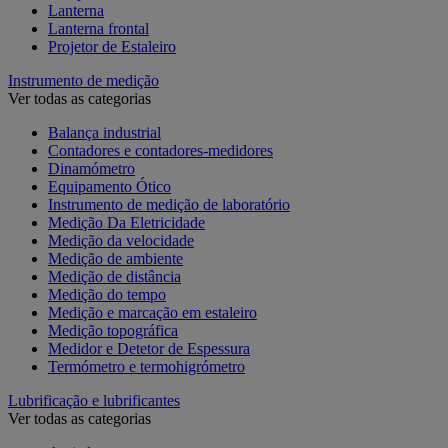
Lanterna
Lanterna frontal
Projetor de Estaleiro
Instrumento de medição
Ver todas as categorias
Balança industrial
Contadores e contadores-medidores
Dinamómetro
Equipamento Ótico
Instrumento de medição de laboratório
Medição Da Eletricidade
Medição da velocidade
Medição de ambiente
Medição de distância
Medição do tempo
Medição e marcação em estaleiro
Medição topográfica
Medidor e Detetor de Espessura
Termómetro e termohigrómetro
Lubrificação e lubrificantes
Ver todas as categorias