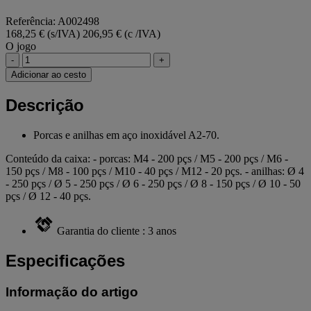
Referência: A002498
168,25 € (s/IVA)
206,95 € (c /IVA)
O jogo
-
+
Adicionar ao cesto
Descrição
Porcas e anilhas em aço inoxidável A2-70.
Conteúdo da caixa: - porcas: M4 - 200 pçs / M5 - 200 pçs / M6 -
150 pçs / M8 - 100 pçs / M10 - 40 pçs / M12 - 20 pçs. - anilhas: Ø 4
- 250 pçs / Ø 5 - 250 pçs / Ø 6 - 250 pçs / Ø 8 - 150 pçs / Ø 10 - 50
pçs / Ø 12 - 40 pçs.
Garantia do cliente : 3 anos
Especificações
Informação do artigo