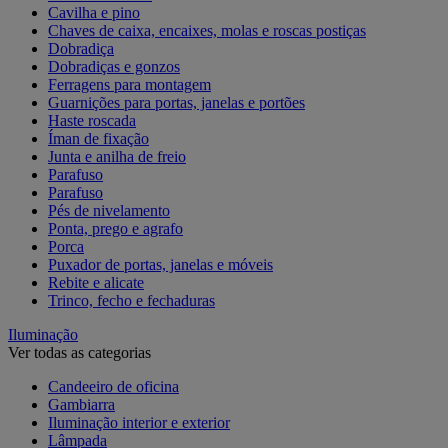
Cavilha e pino
Chaves de caixa, encaixes, molas e roscas postiças
Dobradiça
Dobradiças e gonzos
Ferragens para montagem
Guarnições para portas, janelas e portões
Haste roscada
Íman de fixação
Junta e anilha de freio
Parafuso
Parafuso
Pés de nivelamento
Ponta, prego e agrafo
Porca
Puxador de portas, janelas e móveis
Rebite e alicate
Trinco, fecho e fechaduras
Iluminação
Ver todas as categorias
Candeeiro de oficina
Gambiarra
Iluminação interior e exterior
Lâmpada