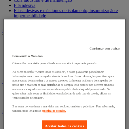
Cola industrial e de manutenção
Fita adesiva
Fitas adesivas e mástiques de isolamento, insonorização e
impermeabilidade
Preparação de superfícies
Eletricidade
Ver todas as categorias
Acessórios para Quadro Elétrico
Continuar sem aceitar
Bateria, carregador e cabo
Cabo Elétrico
Bem-vindo à Manutan
Equipamento de Quadro Elétrico
Oferecer-lhe uma visita personalizada ao nosso site é importante para nós!
Extensão, tira e enrolador
Tomada e interruptor
Ao clicar no botão "Aceitar todos os cookies", a nossa plataforma poderá trocar
informações com o seu navegador através de cookies. Essas informações permitem que a
Ferramentas Elétricas
nossa equipa de marketing e os nossos parceiros da Internet avaliem o desempenho do
nosso site e analisem as suas preferências de compra. Isso permite-nos oferecer produtos
Ver todas as categorias
ainda mais adequados às suas necessidades e publicidade adequada/personalizado. Se
quiser saber mais sobre as finalidades e preferências de cada tipo de cookie, clique em
Ferramentas elétricas portáteis com fios
"configurações de cookies".
Ferramentas elétricas portáteis sem fios
E se optar por continuar a sua visita sem cookies, também o pode fazer! Para saber mais,
Ferramentas elétricas portáteis - Acessórios
também pode ler a nossa
política de cookies.
Ver todas as categorias
Acesórios para berbequim
Aceitar todos os cookies