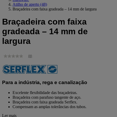
Atilho de aperto
(48)
Braçadeira com faixa gradeada – 14 mm de largura
Braçadeira com faixa
gradeada – 14 mm de
largura
(0)
Sem
valor
de
classificação
Link
para
Para a indústria, rega e canalização
a
mesma
página.
Excelente flexibilidade das braçadeiras.
Braçadeira com parafuso tangente de aço.
Braçadeira com faixa gradeada Serflex.
Compensam as amplas tolerâncias dos tubos.
Ler mais