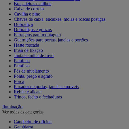
Braçadeiras e atilhos
Caixa de correio
Cavilha e pino
Chaves de caixa, encaixes, molas e roscas postiças
Dobradiça
Dobradiças e gonzos
Ferragens para montagem
Guarnições para portas, janelas e portões
Haste roscada
Íman de fixação
Junta e anilha de freio
Parafuso
Parafuso
Pés de nivelamento
Ponta, prego e agrafo
Porca
Puxador de portas, janelas e móveis
Rebite e alicate
Trinco, fecho e fechaduras
Iluminação
Ver todas as categorias
Candeeiro de oficina
Gambiarra