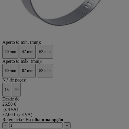
Aperto Ø mín. (mm):
40 mm
47 mm
62 mm
Aperto Ø máx. (mm):
60 mm
67 mm
82 mm
N.º de peças:
15
20
Desde de
26,50 €
(s /IVA)
32,60 €
(c /IVA)
Referência :
Escolha uma opção
-
+