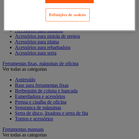
Acessórios para berbequim
Acessórios para cortador-lixador
Acessórios para Dremel
Definições de cookies
Acessórios para Ferramentas Elétricas
Acessórios para fresadora
Acessórios para lixadora
Acessórios para pistola de pregos
Acessórios para plaina
Acessórios para rebarbadora
Acessórios para serra
Ferramentas fixas, máquinas de oficina
Ver todas as categorias
Antirruído
Base para ferramentas fixas
Berbequim de coluna e bancada
Esmeriladora e acessórios
Prensa e cisalha de oficina
Segurança de máquinas
Serra de disco, lixadora e serra de fita
Tornos e acessórios
Ferramentas manuais
Ver todas as categorias