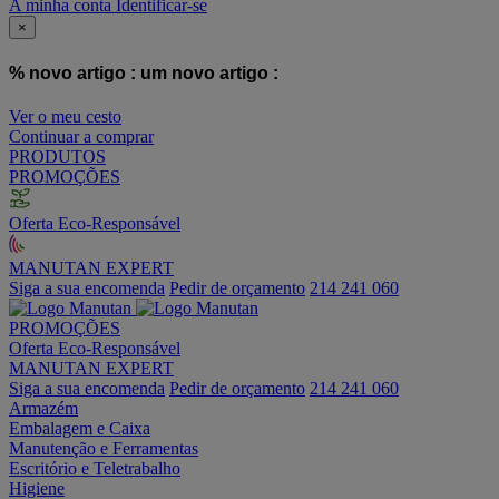
A minha conta
Identificar-se
×
% novo artigo :
um novo artigo :
Ver o meu cesto
Continuar a comprar
PRODUTOS
PROMOÇÕES
Oferta Eco-Responsável
MANUTAN EXPERT
Siga a sua encomenda
Pedir de orçamento
214 241 060
PROMOÇÕES
Oferta Eco-Responsável
MANUTAN EXPERT
Siga a sua encomenda
Pedir de orçamento
214 241 060
Armazém
Embalagem e Caixa
Manutenção e Ferramentas
Escritório e Teletrabalho
Higiene