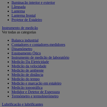
Iluminação interior e exterior
Lâmpada
Lanterna
Lanterna frontal
Projetor de Estaleiro
Instrumento de medição
Ver todas as categorias
Balança industrial
Contadores e contadores-medidores
Dinamómetro
Equipamento Ótico
Instrumento de medição de laboratório
Medição Da Eletricidade
Medição da velocidade
Medição de ambiente
Medição de distância
Medição do tempo
Medição e marcação em estaleiro
Medição topográfica
Medidor e Detetor de Espessura
Termómetro e termohigrómetro
Lubrificação e lubrificantes