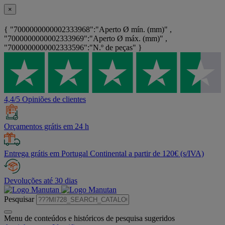
×
{ "7000000000002333968":"Aperto Ø mín. (mm)" ,
"7000000000002333969":"Aperto Ø máx. (mm)" ,
"7000000000002333596":"N.º de peças" }
4,4/5 Opiniões de clientes
Orçamentos grátis em 24 h
Entrega grátis em Portugal Continental a partir de 120€ (s/IVA)
Devoluções até 30 dias
Pesquisar
Menu de conteúdos e históricos de pesquisa sugeridos