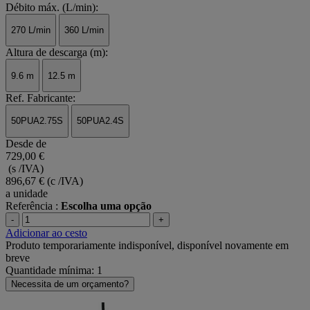
Débito máx. (L/min):
270 L/min
360 L/min
Altura de descarga (m):
9.6 m
12.5 m
Ref. Fabricante:
50PUA2.75S
50PUA2.4S
Desde de
729,00 €
(s /IVA)
896,67 €
(c /IVA)
a unidade
Referência :
Escolha uma opção
-
+
Adicionar ao cesto
Produto temporariamente indisponível, disponível novamente em
breve
Quantidade mínima: 1
Necessita de um orçamento?