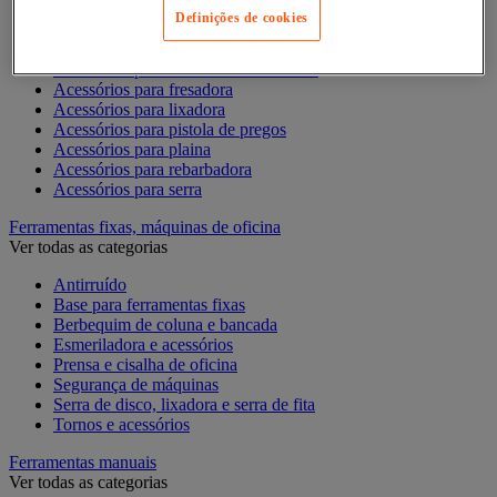
Acessórios para berbequim
Definições de cookies
Acessórios para cortador-lixador
Acessórios para Dremel
Acessórios para Ferramentas Elétricas
Acessórios para fresadora
Acessórios para lixadora
Acessórios para pistola de pregos
Acessórios para plaina
Acessórios para rebarbadora
Acessórios para serra
Ferramentas fixas, máquinas de oficina
Ver todas as categorias
Antirruído
Base para ferramentas fixas
Berbequim de coluna e bancada
Esmeriladora e acessórios
Prensa e cisalha de oficina
Segurança de máquinas
Serra de disco, lixadora e serra de fita
Tornos e acessórios
Ferramentas manuais
Ver todas as categorias