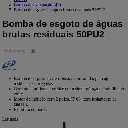
Bomba de evacuação
(47)
Bomba de esgoto de águas brutas residuais 50PU2
Bomba de esgoto de águas
brutas residuais 50PU2
(0)
Sem
valor
de
classificação
Link
para
Bomba de esgoto leve e robusta, com sonda, para águas
a
residuais e carregadas.
mesma
Com uma turbina de vórtice em resina, reforçada com fibra de
página.
vidro.
Motor de indução com 2 polos, IP 68, com isolamento de
classe E.
Estrutura em inox.
Ler mais