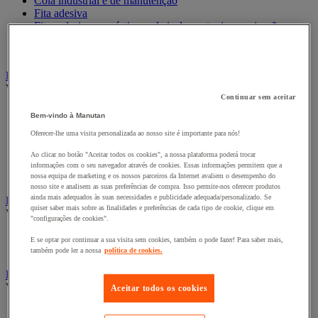
Cola industrial e de manutenção
Fita adesiva
Fitas adesivas e mástiques de isolamento, insonorização e
impermeabilidade
Preparação de superfícies
Eletricidade
Ver todas as categorias
Continuar sem aceitar
Acessórios para Quadro Elétrico
Bem-vindo à Manutan
Bateria, carregador e cabo
Oferecer-lhe uma visita personalizada ao nosso site é importante para nós!
Cabo Elétrico
Equipamento de Quadro Elétrico
Ao clicar no botão "Aceitar todos os cookies", a nossa plataforma poderá trocar
Extensão, tira e enrolador
informações com o seu navegador através de cookies. Essas informações permitem que a
Tomada e interruptor
nossa equipa de marketing e os nossos parceiros da Internet avaliem o desempenho do
nosso site e analisem as suas preferências de compra. Isso permite-nos oferecer produtos
ainda mais adequados às suas necessidades e publicidade adequada/personalizado. Se
Ferramentas Elétricas
quiser saber mais sobre as finalidades e preferências de cada tipo de cookie, clique em
Ver todas as categorias
"configurações de cookies".
Ferramentas elétricas portáteis com fios
E se optar por continuar a sua visita sem cookies, também o pode fazer! Para saber mais,
Ferramentas elétricas portáteis sem fios
também pode ler a nossa
política de cookies.
Ferramentas elétricas portáteis - Acessórios
Ver todas as categorias
Aceitar todos os cookies
Acesórios para berbequim