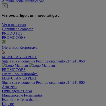
A minha conta
Identificar-se
×
% novo artigo :
um novo artigo :
Ver o meu cesto
Continuar a comprar
PRODUTOS
PROMOÇÕES
Oferta Eco-Responsável
MANUTAN EXPERT
Siga a sua encomenda
Pedir de orçamento
214 241 060
PROMOÇÕES
Oferta Eco-Responsável
MANUTAN EXPERT
Siga a sua encomenda
Pedir de orçamento
214 241 060
Armazém
Embalagem e Caixa
Manutenção e Ferramentas
Escritório e Teletrabalho
Higiene