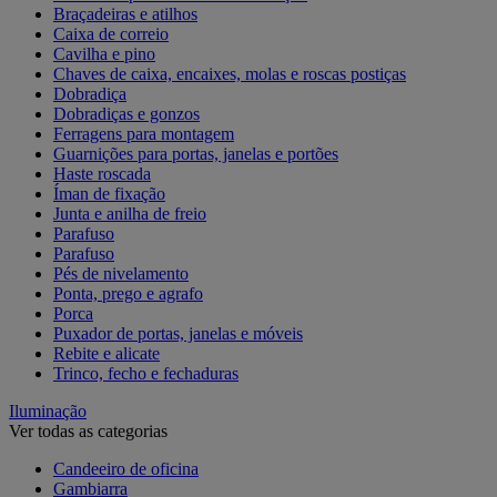
Braçadeiras e atilhos
Caixa de correio
Cavilha e pino
Chaves de caixa, encaixes, molas e roscas postiças
Dobradiça
Dobradiças e gonzos
Ferragens para montagem
Guarnições para portas, janelas e portões
Haste roscada
Íman de fixação
Junta e anilha de freio
Parafuso
Parafuso
Pés de nivelamento
Ponta, prego e agrafo
Porca
Puxador de portas, janelas e móveis
Rebite e alicate
Trinco, fecho e fechaduras
Iluminação
Ver todas as categorias
Candeeiro de oficina
Gambiarra