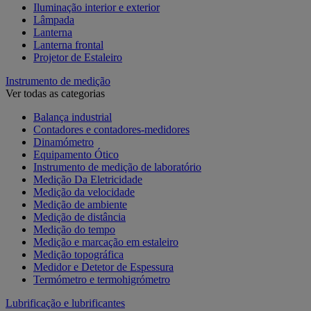
Iluminação interior e exterior
Lâmpada
Lanterna
Lanterna frontal
Projetor de Estaleiro
Instrumento de medição
Ver todas as categorias
Balança industrial
Contadores e contadores-medidores
Dinamómetro
Equipamento Ótico
Instrumento de medição de laboratório
Medição Da Eletricidade
Medição da velocidade
Medição de ambiente
Medição de distância
Medição do tempo
Medição e marcação em estaleiro
Medição topográfica
Medidor e Detetor de Espessura
Termómetro e termohigrómetro
Lubrificação e lubrificantes