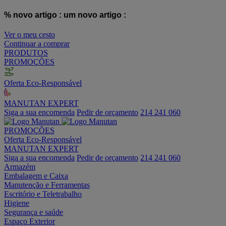
% novo artigo :
um novo artigo :
Ver o meu cesto
Continuar a comprar
PRODUTOS
PROMOÇÕES
Oferta Eco-Responsável
MANUTAN EXPERT
Siga a sua encomenda
Pedir de orçamento
214 241 060
PROMOÇÕES
Oferta Eco-Responsável
MANUTAN EXPERT
Siga a sua encomenda
Pedir de orçamento
214 241 060
Armazém
Embalagem e Caixa
Manutenção e Ferramentas
Escritório e Teletrabalho
Higiene
Segurança e saúde
Espaço Exterior