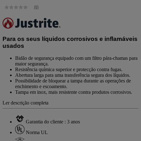
(0)
Sem
valor
de
classificação
Link
para
Para os seus líquidos corrosivos e inflamáveis
a
mesma
usados
página.
Bidão de segurança equipado com um filtro pára-chamas para
maior segurança.
Resistência química superior e protecção contra fugas.
Abertura larga para uma transferência segura dos líquidos.
Possibilidade de bloquear a tampa durante as operações de
enchimento e escoamento.
Tampa em inox, mais resistente contra produtos corrosivos.
Ler descrição completa
Garantia do cliente : 3 anos
Norma UL