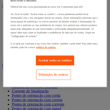
Bem-vindo à Manutan
Armário de segurança e armazenamento de materiais perigosos
Oferecer-lhe uma visita personalizada ao nosso site é importante para nós!
Ver todas as categorias
Ao clicar no botão "Aceitar todos os cookies", a nossa plataforma poderá trocar
Acessórios para armários de segurança e armazenamento
informações com o seu navegador através de cookies. Essas informações permitem que a
Armário de armazenamento seguro
nossa equipa de marketing e os nossos parceiros da Internet avaliem o desempenho do
Armário para produtos corrosivos
nosso site e analisem as suas preferências de compra. Isso permite-nos oferecer produtos
ainda mais adequados às suas necessidades e publicidade adequada/personalizado. Se
Armário para produtos fitossanitários
quiser saber mais sobre as finalidades e preferências de cada tipo de cookie, clique em
Armário para produtos inflamáveis
"configurações de cookies".
Armários multirriscos
Armários para baterias de iões de lítio
E se optar por continuar a sua visita sem cookies, também o pode fazer! Para saber mais,
Armários para produtos tóxicos
também pode ler a nossa
política de cookies.
Caixas de ventilação e filtros
Recipiente de segurança
Aceitar todos os cookies
Barreira e poste de proteção
Ver todas as categorias
Definições de cookies
Barreira de Proteção
Barreira de Proteção
Barreira de Proteção Modular
Corrente de Sinalização
Postes de orientação com corda
Postes de orientação com correia
Postes de orientação com corrente
Postes de orientação com painel