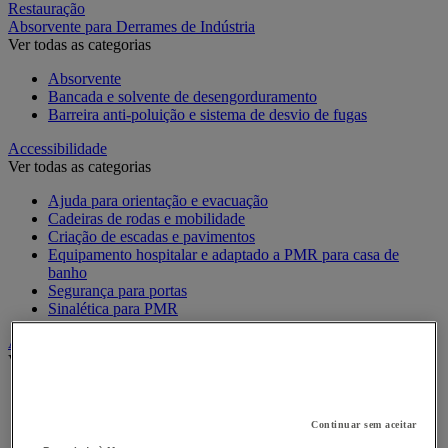
Restauração
Absorvente para Derrames de Indústria
Ver todas as categorias
Absorvente
Bancada e solvente de desengorduramento
Barreira anti-poluição e sistema de desvio de fugas
Accessibilidade
Ver todas as categorias
Ajuda para orientação e evacuação
Cadeiras de rodas e mobilidade
Criação de escadas e pavimentos
Equipamento hospitalar e adaptado a PMR para casa de
banho
Segurança para portas
Sinalética para PMR
Alarme e videovigilância
Ver todas as categorias
Alarme e Detetor de Movimento
Intercomunicador e Videotelefone
Continuar sem aceitar
Videovigilância