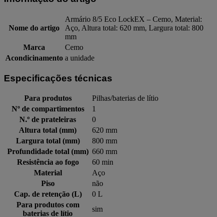
Armário 8/5 Eco LockEX – Cemo, Material:
Nome do artigo
Aço, Altura total: 620 mm, Largura total: 800
mm
Marca
Cemo
Acondicinamento
a unidade
Especificações técnicas
Para produtos
Pilhas/baterias de lítio
Nº de compartimentos
1
N.º de prateleiras
0
Altura total (mm)
620 mm
Largura total (mm)
800 mm
Profundidade total (mm)
660 mm
Resistência ao fogo
60 min
Material
Aço
Piso
não
Cap. de retenção (L)
0 L
Para produtos com
sim
baterias de lítio