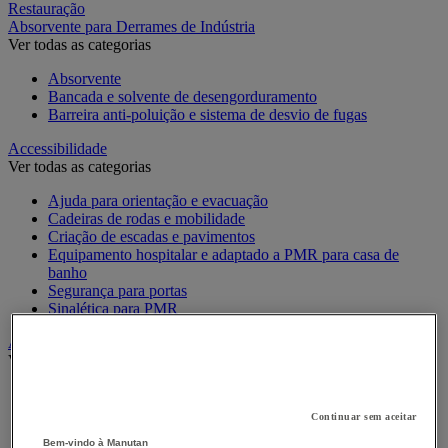
Restauração
Absorvente para Derrames de Indústria
Ver todas as categorias
Absorvente
Bancada e solvente de desengorduramento
Barreira anti-poluição e sistema de desvio de fugas
Accessibilidade
Ver todas as categorias
Ajuda para orientação e evacuação
Cadeiras de rodas e mobilidade
Criação de escadas e pavimentos
Equipamento hospitalar e adaptado a PMR para casa de
banho
Segurança para portas
Sinalética para PMR
Alarme e videovigilância
Ver todas as categorias
Alarme e Detetor de Movimento
Intercomunicador e Videotelefone
Continuar sem aceitar
Videovigilância
Bem-vindo à Manutan