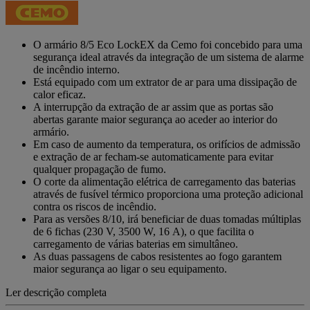
de
classificação
Link
para
O armário 8/5 Eco LockEX da Cemo foi concebido para uma
a
segurança ideal através da integração de um sistema de alarme
mesma
de incêndio interno.
página.
Está equipado com um extrator de ar para uma dissipação de
calor eficaz.
A interrupção da extração de ar assim que as portas são
abertas garante maior segurança ao aceder ao interior do
armário.
Em caso de aumento da temperatura, os orifícios de admissão
e extração de ar fecham-se automaticamente para evitar
qualquer propagação de fumo.
O corte da alimentação elétrica de carregamento das baterias
através de fusível térmico proporciona uma proteção adicional
contra os riscos de incêndio.
Para as versões 8/10, irá beneficiar de duas tomadas múltiplas
de 6 fichas (230 V, 3500 W, 16 A), o que facilita o
carregamento de várias baterias em simultâneo.
As duas passagens de cabos resistentes ao fogo garantem
maior segurança ao ligar o seu equipamento.
Ler descrição completa