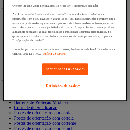
Armário de segurança e armazenamento de materiais perigosos
Oferecer-lhe uma visita personalizada ao nosso site é importante para nós!
Ver todas as categorias
Ao clicar no botão "Aceitar todos os cookies", a nossa plataforma poderá trocar
informações com o seu navegador através de cookies. Essas informações permitem que a
Acessórios para armários de segurança e armazenamento
nossa equipa de marketing e os nossos parceiros da Internet avaliem o desempenho do
Armário de armazenamento seguro
nosso site e analisem as suas preferências de compra. Isso permite-nos oferecer produtos
Armário para produtos corrosivos
ainda mais adequados às suas necessidades e publicidade adequada/personalizado. Se
Armário para produtos fitossanitários
quiser saber mais sobre as finalidades e preferências de cada tipo de cookie, clique em
Armário para produtos inflamáveis
"configurações de cookies".
Armários multirriscos
E se optar por continuar a sua visita sem cookies, também o pode fazer! Para saber mais,
Armários para baterias de iões de lítio
também pode ler a nossa
política de cookies.
Armários para produtos tóxicos
Caixas de ventilação e filtros
Recipiente de segurança
Aceitar todos os cookies
Barreira e poste de proteção
Ver todas as categorias
Definições de cookies
Barreira de Proteção
Barreira de Proteção
Barreira de Proteção Modular
Corrente de Sinalização
Postes de orientação com corda
Postes de orientação com correia
Postes de orientação com corrente
Postes de orientação com painel