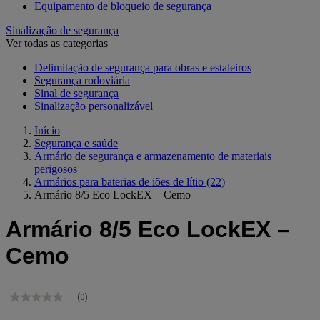
Equipamento de bloqueio de segurança
Sinalização de segurança
Ver todas as categorias
Delimitação de segurança para obras e estaleiros
Segurança rodoviária
Sinal de segurança
Sinalização personalizável
Início
Segurança e saúde
Armário de segurança e armazenamento de materiais
perigosos
Armários para baterias de iões de lítio
(22)
Armário 8/5 Eco LockEX – Cemo
Armário 8/5 Eco LockEX –
Cemo
(0)
Sem
valor