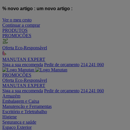
% novo artigo :
um novo artigo :
Ver o meu cesto
Continuar a comprar
PRODUTOS
PROMOÇÕES
Oferta Eco-Responsável
MANUTAN EXPERT
Siga a sua encomenda
Pedir de orçamento
214 241 060
PROMOÇÕES
Oferta Eco-Responsável
MANUTAN EXPERT
Siga a sua encomenda
Pedir de orçamento
214 241 060
Armazém
Embalagem e Caixa
Manutenção e Ferramentas
Escritório e Teletrabalho
Higiene
Segurança e saúde
Espaço Exterior