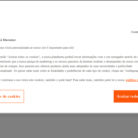
Cont
 à Manutan
 ao seu cesto :
uma visita personalizada ao nosso site é importante para nós!
botão "Aceitar todos os cookies", a nossa plataforma poderá trocar informações com o seu navegador através de 
ermitem que a nossa equipa de marketing e os nossos parceiros da Internet avaliem o desempenho do nosso site
cias de compra. Isso permite-nos oferecer produtos ainda mais adequados às suas necessidades e publicidade
onalizado. Se quiser saber mais sobre as finalidades e preferências de cada tipo de cookie, clique em "configura
r continuar a sua visita sem cookies, também o pode fazer! Para saber mais, também pode ler a nossa
política 
s de cookies
Aceitar todo