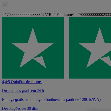
×
{ "7000000000002333352":"Ref. Fabricante" , "700000000000233
4,4/5 Opiniões de clientes
Orçamentos grátis em 24 h
Entrega grátis em Portugal Continental a partir de 120€ (s/IVA)
Devoluções até 30 dias