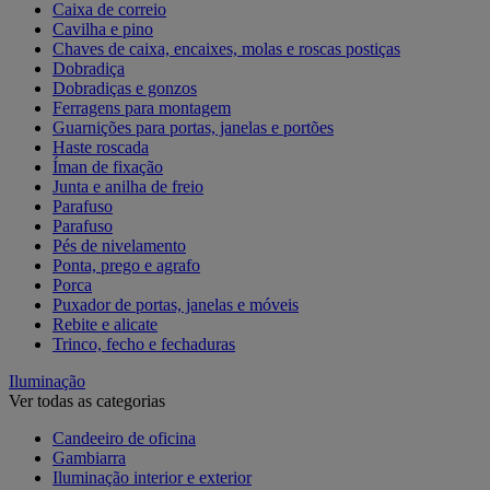
Caixa de correio
Cavilha e pino
Chaves de caixa, encaixes, molas e roscas postiças
Dobradiça
Dobradiças e gonzos
Ferragens para montagem
Guarnições para portas, janelas e portões
Haste roscada
Íman de fixação
Junta e anilha de freio
Parafuso
Parafuso
Pés de nivelamento
Ponta, prego e agrafo
Porca
Puxador de portas, janelas e móveis
Rebite e alicate
Trinco, fecho e fechaduras
Iluminação
Ver todas as categorias
Candeeiro de oficina
Gambiarra
Iluminação interior e exterior