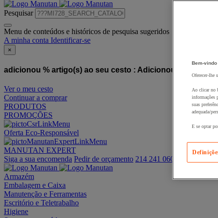
Pesquisar
Menu de conteúdos e históricos de pesquisa sugeridos
A minha conta
Identificar-se
×
Bem-vindo
adicionou % artigo(s) ao seu cesto :
Adicionou este artigo
Oferecer-lhe 
Ver o meu cesto
Ao clicar no 
Continuar a comprar
informações p
suas preferên
PRODUTOS
adequada/pers
PROMOÇÕES
E se optar po
Oferta Eco-Responsável
MANUTAN EXPERT
Definiçõe
Siga a sua encomenda
Pedir de orçamento
214 241 060
Armazém
Embalagem e Caixa
Manutenção e Ferramentas
Escritório e Teletrabalho
Higiene