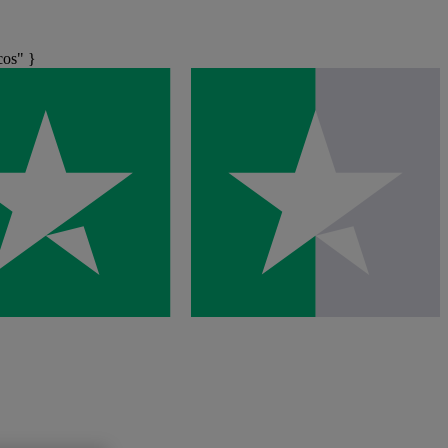
os" }