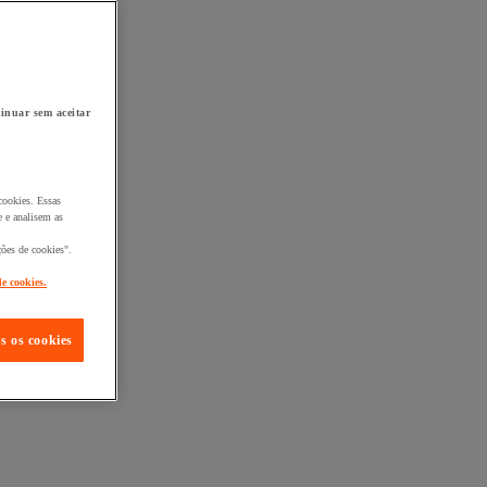
inuar sem aceitar
cookies. Essas
 e analisem as
ções de cookies".
de cookies.
s os cookies