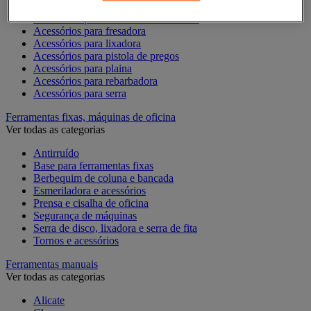
Acessórios para Dremel
Acessórios para Ferramentas Elétricas
Acessórios para fresadora
Acessórios para lixadora
Acessórios para pistola de pregos
Acessórios para plaina
Acessórios para rebarbadora
Acessórios para serra
Ferramentas fixas, máquinas de oficina
Ver todas as categorias
Antirruído
Base para ferramentas fixas
Berbequim de coluna e bancada
Esmeriladora e acessórios
Prensa e cisalha de oficina
Segurança de máquinas
Serra de disco, lixadora e serra de fita
Tornos e acessórios
Ferramentas manuais
Ver todas as categorias
Alicate