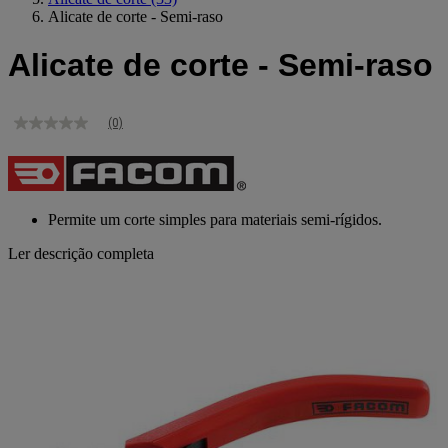
Alicate de corte - Semi-raso
Alicate de corte - Semi-raso
(0)
Sem
valor
de
classificação
Link
para
Permite um corte simples para materiais semi-rígidos.
a
mesma
Ler descrição completa
página.