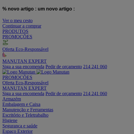
% novo artigo :
um novo artigo :
Ver o meu cesto
Continuar a comprar
PRODUTOS
PROMOÇÕES
Oferta Eco-Responsável
MANUTAN EXPERT
Siga a sua encomenda
Pedir de orçamento
214 241 060
PROMOÇÕES
Oferta Eco-Responsável
MANUTAN EXPERT
Siga a sua encomenda
Pedir de orçamento
214 241 060
Armazém
Embalagem e Caixa
Manutenção e Ferramentas
Escritório e Teletrabalho
Higiene
Segurança e saúde
Espaço Exterior