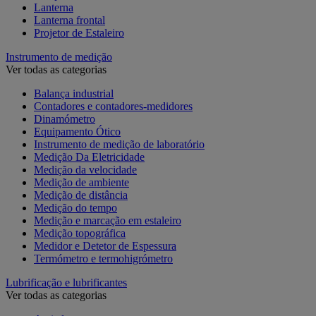
Lanterna
Lanterna frontal
Projetor de Estaleiro
Instrumento de medição
Ver todas as categorias
Balança industrial
Contadores e contadores-medidores
Dinamómetro
Equipamento Ótico
Instrumento de medição de laboratório
Medição Da Eletricidade
Medição da velocidade
Medição de ambiente
Medição de distância
Medição do tempo
Medição e marcação em estaleiro
Medição topográfica
Medidor e Detetor de Espessura
Termómetro e termohigrómetro
Lubrificação e lubrificantes
Ver todas as categorias