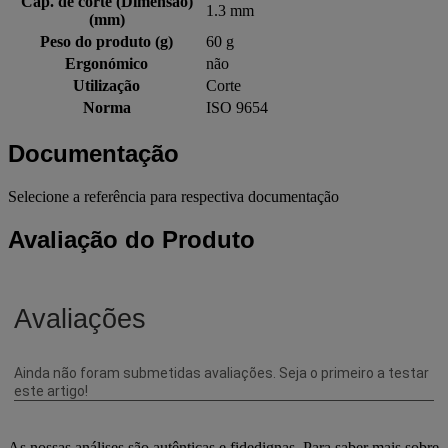
Cap. de corte (Dimensão)
1.3 mm
(mm)
Peso do produto (g)
60 g
Ergonómico
não
Utilização
Corte
Norma
ISO 9654
Documentação
Selecione a referência para respectiva documentação
Avaliação do Produto
As nossas análises são autênticas e fidedignas. Para saber mais sobre