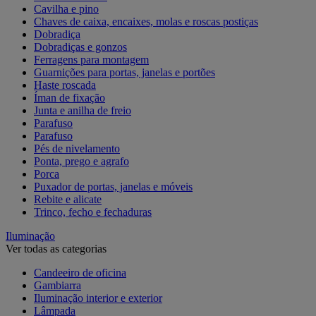
Cavilha e pino
Chaves de caixa, encaixes, molas e roscas postiças
Dobradiça
Dobradiças e gonzos
Ferragens para montagem
Guarnições para portas, janelas e portões
Haste roscada
Íman de fixação
Junta e anilha de freio
Parafuso
Parafuso
Pés de nivelamento
Ponta, prego e agrafo
Porca
Puxador de portas, janelas e móveis
Rebite e alicate
Trinco, fecho e fechaduras
Iluminação
Ver todas as categorias
Candeeiro de oficina
Gambiarra
Iluminação interior e exterior
Lâmpada