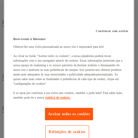
Fitas adesivas e mástiques de isolamento, insonorização e
impermeabilidade
Preparação de superfícies
Eletricidade
Ver todas as categorias
Continuar sem aceitar
Acessórios para Quadro Elétrico
Bem-vindo à Manutan
Bateria, carregador e cabo
Oferecer-lhe uma visita personalizada ao nosso site é importante para nós!
Cabo Elétrico
Equipamento de Quadro Elétrico
Ao clicar no botão "Aceitar todos os cookies", a nossa plataforma poderá trocar
Extensão, tira e enrolador
informações com o seu navegador através de cookies. Essas informações permitem que a
Tomada e interruptor
nossa equipa de marketing e os nossos parceiros da Internet avaliem o desempenho do
nosso site e analisem as suas preferências de compra. Isso permite-nos oferecer produtos
ainda mais adequados às suas necessidades e publicidade adequada/personalizado. Se
Ferramentas Elétricas
quiser saber mais sobre as finalidades e preferências de cada tipo de cookie, clique em
Ver todas as categorias
"configurações de cookies".
Ferramentas elétricas portáteis com fios
E se optar por continuar a sua visita sem cookies, também o pode fazer! Para saber mais,
Ferramentas elétricas portáteis sem fios
também pode ler a nossa
política de cookies.
Ferramentas elétricas portáteis - Acessórios
Ver todas as categorias
Aceitar todos os cookies
Acesórios para berbequim
Acessórios para berbequim
Definições de cookies
Acessórios para cortador-lixador