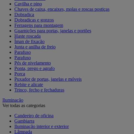
Cavilha e pino
Chaves de caixa, encaixes, molas e roscas postiças
Dobradiça
Dobradiças e gonzos
Ferragens para montagem
Guarnições para portas, janelas e portões
Haste roscada
Íman de fixação
Junta e anilha de freio
Parafuso
Parafuso
Pés de nivelamento
Ponta, prego e agrafo
Porca
Puxador de portas, janelas e móveis
Rebite e alicate
Trinco, fecho e fechaduras
Iluminação
Ver todas as categorias
Candeeiro de oficina
Gambiarra
Iluminação interior e exterior
Lâmpada