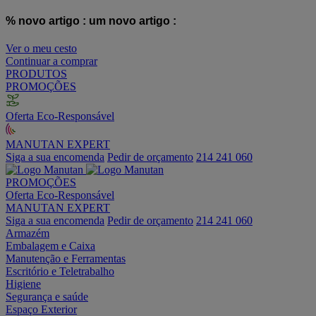
% novo artigo :
um novo artigo :
Ver o meu cesto
Continuar a comprar
PRODUTOS
PROMOÇÕES
Oferta Eco-Responsável
MANUTAN EXPERT
Siga a sua encomenda
Pedir de orçamento
214 241 060
PROMOÇÕES
Oferta Eco-Responsável
MANUTAN EXPERT
Siga a sua encomenda
Pedir de orçamento
214 241 060
Armazém
Embalagem e Caixa
Manutenção e Ferramentas
Escritório e Teletrabalho
Higiene
Segurança e saúde
Espaço Exterior