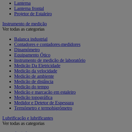
Lanterna
Lanterna frontal
Projetor de Estaleiro
Instrumento de medição
Ver todas as categorias
Balança industrial
Contadores e contadores-medidores
Dinamómetro
Equipamento Ótico
Instrumento de medição de laboratório
Medição Da Eletricidade
Medição da velocidade
Medição de ambiente
Medição de distância
Medição do tempo
Medição e marcação em estaleiro
Medição topográfica
Medidor e Detetor de Espessura
Termómetro e termohigrómetro
Lubrificação e lubrificantes
Ver todas as categorias