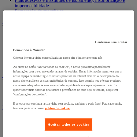
Fitas adesivas e mástiques de isolamento, insonorização e
impermeabilidade
Preparação de superfícies
Eletricidade
Ver todas as categorias
Acessórios para Quadro Elétrico
Bateria, carregador e cabo
Continuar sem aceitar
Cabo Elétrico
Bem-vindo à Manutan
Equipamento de Quadro Elétrico
Oferecer-lhe uma visita personalizada ao nosso site é importante para nós!
Extensão, tira e enrolador
Tomada e interruptor
Ao clicar no botão "Aceitar todos os cookies", a nossa plataforma poderá trocar
informações com o seu navegador através de cookies. Essas informações permitem que a
Ferramentas Elétricas
nossa equipa de marketing e os nossos parceiros da Internet avaliem o desempenho do
Ver todas as categorias
nosso site e analisem as suas preferências de compra. Isso permite-nos oferecer produtos
ainda mais adequados às suas necessidades e publicidade adequada/personalizado. Se
quiser saber mais sobre as finalidades e preferências de cada tipo de cookie, clique em
Ferramentas elétricas portáteis com fios
"configurações de cookies".
Ferramentas elétricas portáteis sem fios
E se optar por continuar a sua visita sem cookies, também o pode fazer! Para saber mais,
Ferramentas elétricas portáteis - Acessórios
também pode ler a nossa
política de cookies.
Ver todas as categorias
Acesórios para berbequim
Aceitar todos os cookies
Acessórios para berbequim
Acessórios para cortador-lixador