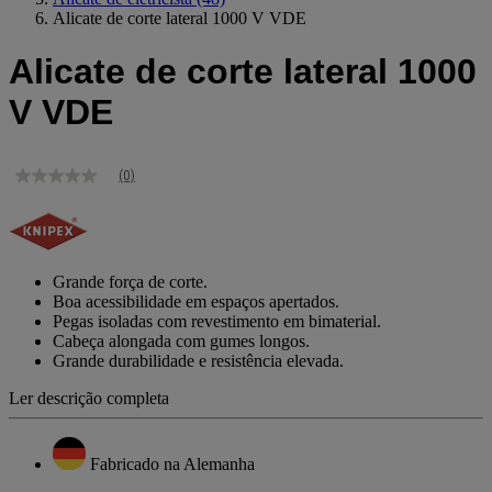
Alicate de corte lateral 1000 V VDE
Alicate de corte lateral 1000
V VDE
(0)
Sem
valor
de
classificação
Link
para
Grande força de corte.
a
Boa acessibilidade em espaços apertados.
mesma
Pegas isoladas com revestimento em bimaterial.
página.
Cabeça alongada com gumes longos.
Grande durabilidade e resistência elevada.
Ler descrição completa
Fabricado na Alemanha