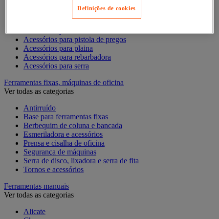
Acessórios para Dremel
Definições de cookies
Acessórios para Ferramentas Elétricas
Acessórios para fresadora
Acessórios para lixadora
Acessórios para pistola de pregos
Acessórios para plaina
Acessórios para rebarbadora
Acessórios para serra
Ferramentas fixas, máquinas de oficina
Ver todas as categorias
Antirruído
Base para ferramentas fixas
Berbequim de coluna e bancada
Esmeriladora e acessórios
Prensa e cisalha de oficina
Segurança de máquinas
Serra de disco, lixadora e serra de fita
Tornos e acessórios
Ferramentas manuais
Ver todas as categorias
Alicate