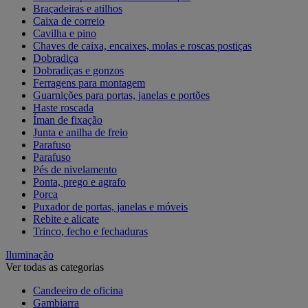
Braçadeiras e atilhos
Caixa de correio
Cavilha e pino
Chaves de caixa, encaixes, molas e roscas postiças
Dobradiça
Dobradiças e gonzos
Ferragens para montagem
Guarnições para portas, janelas e portões
Haste roscada
Íman de fixação
Junta e anilha de freio
Parafuso
Parafuso
Pés de nivelamento
Ponta, prego e agrafo
Porca
Puxador de portas, janelas e móveis
Rebite e alicate
Trinco, fecho e fechaduras
Iluminação
Ver todas as categorias
Candeeiro de oficina
Gambiarra