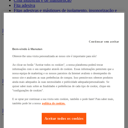
Cola industrial e de manutenção
Fita adesiva
Fitas adesivas e mástiques de isolamento, insonorização e
impermeabilidade
Preparação de superfícies
Eletricidade
Ver todas as categorias
Continuar sem aceitar
Acessórios para Quadro Elétrico
Bem-vindo à Manutan
Bateria, carregador e cabo
Cabo Elétrico
Oferecer-lhe uma visita personalizada ao nosso site é importante para nós!
Equipamento de Quadro Elétrico
Ao clicar no botão "Aceitar todos os cookies", a nossa plataforma poderá trocar
Extensão, tira e enrolador
informações com o seu navegador através de cookies. Essas informações permitem que a
Tomada e interruptor
nossa equipa de marketing e os nossos parceiros da Internet avaliem o desempenho do
nosso site e analisem as suas preferências de compra. Isso permite-nos oferecer produtos
Ferramentas Elétricas
ainda mais adequados às suas necessidades e publicidade adequada/personalizado. Se
Ver todas as categorias
quiser saber mais sobre as finalidades e preferências de cada tipo de cookie, clique em
"configurações de cookies".
Ferramentas elétricas portáteis com fios
E se optar por continuar a sua visita sem cookies, também o pode fazer! Para saber mais,
Ferramentas elétricas portáteis sem fios
também pode ler a nossa
política de cookies.
Ferramentas elétricas portáteis - Acessórios
Ver todas as categorias
Aceitar todos os cookies
Acesórios para berbequim