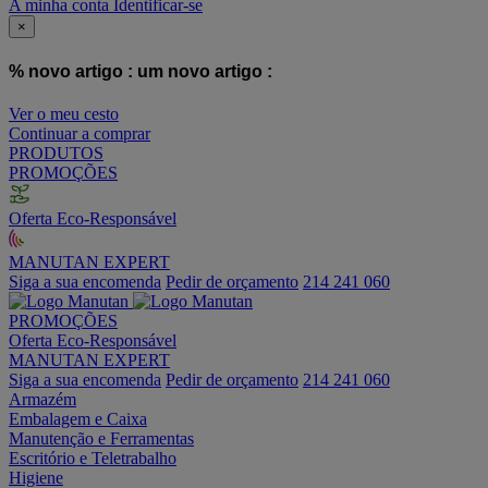
A minha conta
Identificar-se
×
% novo artigo :
um novo artigo :
Ver o meu cesto
Continuar a comprar
PRODUTOS
PROMOÇÕES
Oferta Eco-Responsável
MANUTAN EXPERT
Siga a sua encomenda
Pedir de orçamento
214 241 060
PROMOÇÕES
Oferta Eco-Responsável
MANUTAN EXPERT
Siga a sua encomenda
Pedir de orçamento
214 241 060
Armazém
Embalagem e Caixa
Manutenção e Ferramentas
Escritório e Teletrabalho
Higiene