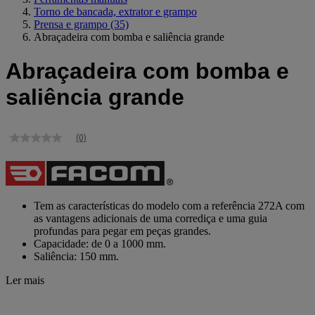
Torno de bancada, extrator e grampo
Prensa e grampo
(35)
Abraçadeira com bomba e saliência grande
Abraçadeira com bomba e
saliência grande
(0)
Sem
valor
de
classificação
Link
para
Tem as características do modelo com a referência 272A com
a
as vantagens adicionais de uma corrediça e uma guia
mesma
profundas para pegar em peças grandes.
página.
Capacidade: de 0 a 1000 mm.
Saliência: 150 mm.
Ler mais