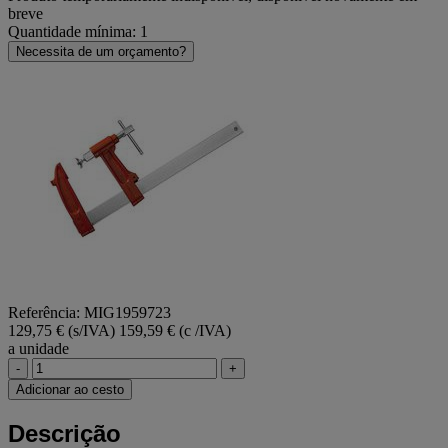
breve
Quantidade mínima: 1
Necessita de um orçamento?
Referência: MIG1959723
129,75 € (s/IVA)
159,59 € (c /IVA)
a unidade
-
+
Adicionar ao cesto
Descrição