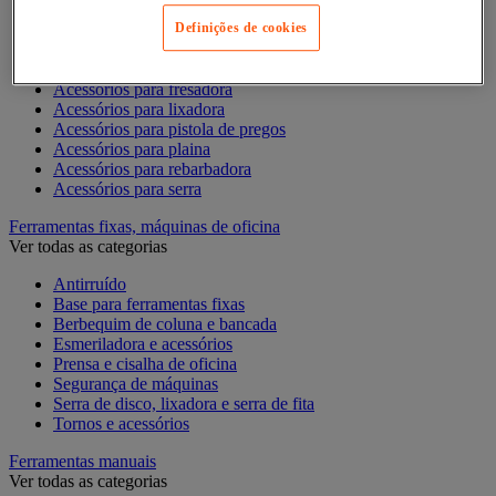
Acessórios para berbequim
Acessórios para cortador-lixador
Definições de cookies
Acessórios para Dremel
Acessórios para Ferramentas Elétricas
Acessórios para fresadora
Acessórios para lixadora
Acessórios para pistola de pregos
Acessórios para plaina
Acessórios para rebarbadora
Acessórios para serra
Ferramentas fixas, máquinas de oficina
Ver todas as categorias
Antirruído
Base para ferramentas fixas
Berbequim de coluna e bancada
Esmeriladora e acessórios
Prensa e cisalha de oficina
Segurança de máquinas
Serra de disco, lixadora e serra de fita
Tornos e acessórios
Ferramentas manuais
Ver todas as categorias