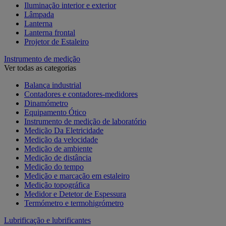
Iluminação interior e exterior
Lâmpada
Lanterna
Lanterna frontal
Projetor de Estaleiro
Instrumento de medição
Ver todas as categorias
Balança industrial
Contadores e contadores-medidores
Dinamómetro
Equipamento Ótico
Instrumento de medição de laboratório
Medição Da Eletricidade
Medição da velocidade
Medição de ambiente
Medição de distância
Medição do tempo
Medição e marcação em estaleiro
Medição topográfica
Medidor e Detetor de Espessura
Termómetro e termohigrómetro
Lubrificação e lubrificantes