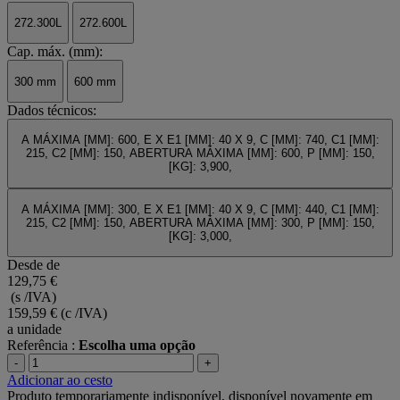
272.300L
272.600L
Cap. máx. (mm):
300 mm
600 mm
Dados técnicos:
A MÁXIMA [MM]: 600, E X E1 [MM]: 40 X 9, C [MM]: 740, C1 [MM]:
215, C2 [MM]: 150, ABERTURA MÁXIMA [MM]: 600, P [MM]: 150,
[KG]: 3,900,
A MÁXIMA [MM]: 300, E X E1 [MM]: 40 X 9, C [MM]: 440, C1 [MM]:
215, C2 [MM]: 150, ABERTURA MÁXIMA [MM]: 300, P [MM]: 150,
[KG]: 3,000,
Desde de
129,75 €
(s /IVA)
159,59 €
(c /IVA)
a unidade
Referência :
Escolha uma opção
-
+
Adicionar ao cesto
Produto temporariamente indisponível, disponível novamente em