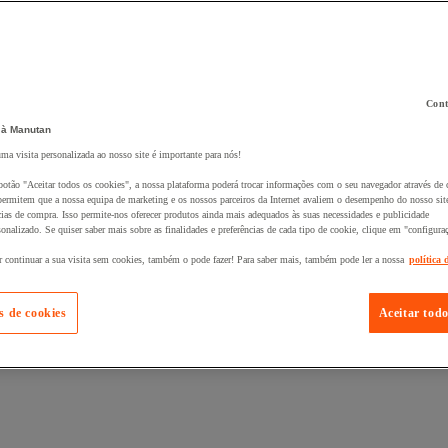
Cont
 à Manutan
 ao seu cesto :
uma visita personalizada ao nosso site é importante para nós!
botão "Aceitar todos os cookies", a nossa plataforma poderá trocar informações com o seu navegador através de 
ermitem que a nossa equipa de marketing e os nossos parceiros da Internet avaliem o desempenho do nosso site
cias de compra. Isso permite-nos oferecer produtos ainda mais adequados às suas necessidades e publicidade
onalizado. Se quiser saber mais sobre as finalidades e preferências de cada tipo de cookie, clique em "configura
r continuar a sua visita sem cookies, também o pode fazer! Para saber mais, também pode ler a nossa
política 
s de cookies
Aceitar todo