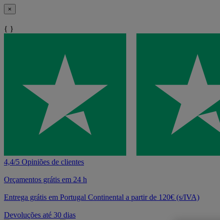
×
{ }
4,4/5 Opiniões de clientes
Orçamentos grátis em 24 h
Entrega grátis em Portugal Continental a partir de 120€ (s/IVA)
Devoluções até 30 dias