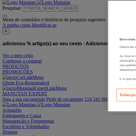
Pesquisar
Menu de conteúdos e históricos de pesquisa sugeridos
A minha conta
Identificar-se
×
Bem-vindo
adicionou % artigo(s) ao seu cesto :
Adicionou este artigo
Oferecer-lhe 
Ver o meu cesto
Ao clicar no 
Continuar a comprar
informações p
suas preferên
PRODUTOS
adequada/pers
PROMOÇÕES
E se optar po
Oferta Eco-Responsável
MANUTAN EXPERT
Definiçõe
Siga a sua encomenda
Pedir de orçamento
214 241 060
Armazém
Embalagem e Caixa
Manutenção e Ferramentas
Escritório e Teletrabalho
Higiene