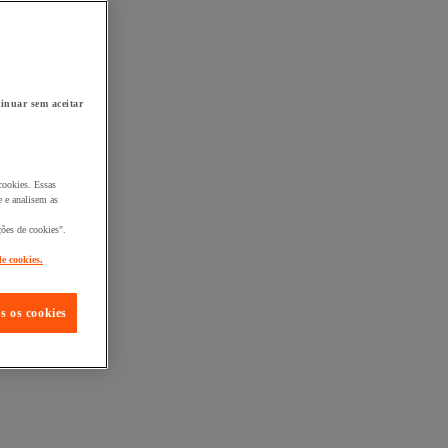
inuar sem aceitar
cookies. Essas
 e analisem as
ções de cookies".
de cookies.
s os cookies