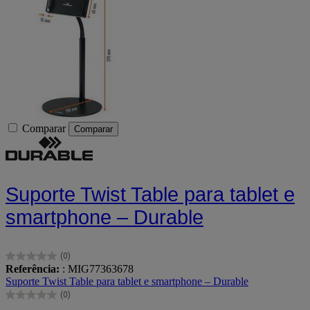
Comparar
Comparar
Suporte Twist Table para tablet e
smartphone – Durable
(0)
0.0
Referência:
: MIG77363678
em
Suporte Twist Table para tablet e smartphone – Durable
5
(0)
estrelas.
0.0