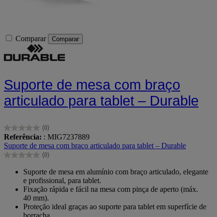
Comparar
Comparar
Suporte de mesa com braço
articulado para tablet – Durable
(0)
0.0
Referência:
: MIG7237889
em
Suporte de mesa com braço articulado para tablet – Durable
5
(0)
estrelas.
0.0
em
Suporte de mesa em alumínio com braço articulado, elegante
5
e profissional, para tablet.
estrelas.
Fixação rápida e fácil na mesa com pinça de aperto (máx.
40 mm).
Proteção ideal graças ao suporte para tablet em superfície de
borracha.