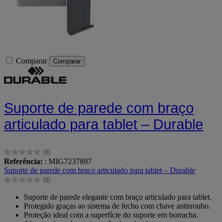
Comparar
Comparar
Suporte de parede com braço
articulado para tablet – Durable
(0)
0.0
Referência:
: MIG7237897
em
Suporte de parede com braço articulado para tablet – Durable
5
(0)
estrelas.
0.0
em
Suporte de parede elegante com braço articulado para tablet.
5
Protegido graças ao sistema de fecho com chave antirroubo.
estrelas.
Proteção ideal com a superfície do suporte em borracha.