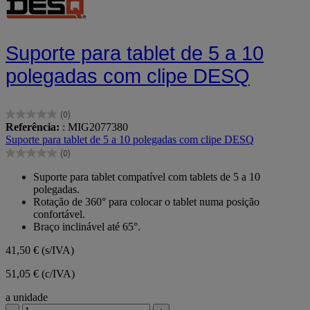
Suporte para tablet de 5 a 10
polegadas com clipe DESQ
(0)
0.0
Referência:
: MIG2077380
em
Suporte para tablet de 5 a 10 polegadas com clipe DESQ
5
(0)
estrelas.
0.0
em
Suporte para tablet compatível com tablets de 5 a 10
5
polegadas.
estrelas.
Rotação de 360° para colocar o tablet numa posição
confortável.
Braço inclinável até 65°.
41,50 €
(s/IVA)
51,05 € (c/IVA)
a unidade