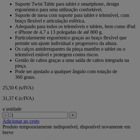
em
Suporte Twist Table para tablet e smartphone, design
5
ergonómico para uma utilização confortável.
estrelas.
Suporte de mesa com suporte para tablet e telemóvel, com
braço flexível e articulação esférica.
Adequado para todos os telemóveis e tablets, bem como iPad
e iPhone de 4,7 a 13 polegadas de até 800 g.
Particularmente ergonómico graças ao braço flexível que
permite um ajuste individual e progressivo da altura.
Os calços antiderrapantes da pinça mantêm o tablet ou o
telemóvel estável e protegem contra riscos.
Gestão de cabos graças a uma saída de cabos integrada na
pinça.
Pode ser ajustado a qualquer ângulo com rotação de
360 graus.
25,50 €
(s/IVA)
31,37 € (c/IVA)
a unidade
-
+
Adicionar ao cesto
Produto temporariamente indisponível, disponível novamente em
breve