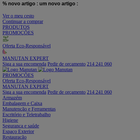
% novo artigo :
um novo artigo :
Ver o meu cesto
Continuar a comprar
PRODUTOS
PROMOÇÕES
Oferta Eco-Responsável
MANUTAN EXPERT
Siga a sua encomenda
Pedir de orçamento
214 241 060
PROMOÇÕES
Oferta Eco-Responsável
MANUTAN EXPERT
Siga a sua encomenda
Pedir de orçamento
214 241 060
Armazém
Embalagem e Caixa
Manutenção e Ferramentas
Escritório e Teletrabalho
Higiene
Segurança e saúde
Espaço Exterior
Restauração