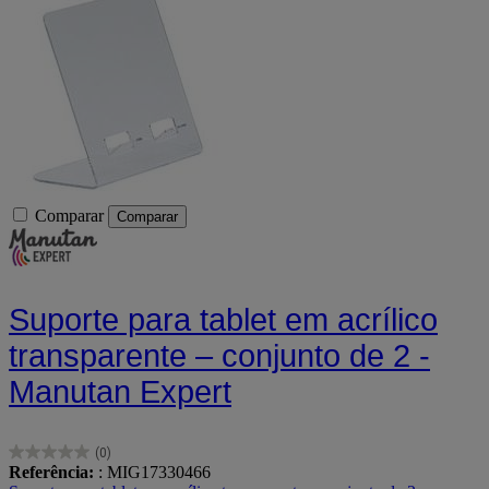
Comparar
Comparar
Suporte para tablet em acrílico
transparente – conjunto de 2 -
Manutan Expert
(0)
0.0
Referência:
: MIG17330466
em