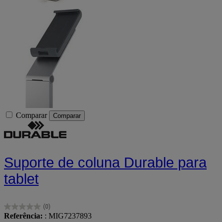
Comparar
Comparar
Suporte de coluna Durable para
tablet
(0)
0.0
Referência:
: MIG7237893
em