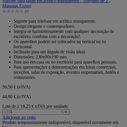
Suporte para tablet em acrílico transparente – conjunto de 2 -
5
Manutan Expert
estrelas.
(0)
0.0
em
Suporte para telefone em acrílico transparente.
5
Design elegante e contemporâneo.
estrelas.
Integra-se harmoniosamente com qualquer decoração de
escritório: combina com a decoração!.
Os aparelhos podem ser colocados na vertical ou na
horizontal.
Inclinado para um ângulo de visão ideal.
Dimensões: 230x90x190 mm.
Para uso em casa ou no escritório para aparelhos pessoais.
Para apresentações e demonstrações em feiras comerciais,
receções, salas de exposição, eventos empresariais, hotéis e
restaurantes.
36,50 €
(s/IVA)
44,90 € (c/IVA)
Lote de 2
18,25 € s/IVA por unidade
-
+
Adicionar ao cesto
Produto temporariamente indisponível, disponível novamente em