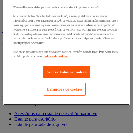
Divisória para escritório
Oferecer-lhe uma visita personalizada ao nosso site é importante para nós!
Divisórias acústicas
Divisórias antiprojeções
Ao clicar no botão "Aceitar todos os cookies", a nossa plataforma poderá trocar
Mobiliário acústico
informações com o seu navegador através de cookies. Essas informações permitem que a
nossa equipa de marketing e os nossos parceiros da Internet avaliem o desempenho do
Eleições
nosso site e analisem as suas preferências de compra. Isso permite-nos oferecer produtos
ainda mais adequados às suas necessidades e publicidade adequada/personalizado. Se
Ver todas as categorias
quiser saber mais sobre as finalidades e preferências de cada tipo de cookie, clique em
"configurações de cookies".
Equipamento telefónico
Ver todas as categorias
E se optar por continuar a sua visita sem cookies, também o pode fazer! Para saber mais,
também pode ler a nossa
política de cookies.
Auriculares para telefones, portáteis e smartphones
Equipamento telefónico móvel
Equipamento telefónico sem fios
Aceitar todos os cookies
Telefones com fio
Videoconferência e audioconferência
Walkie-talkie
Definições de cookies
Estante de escritório
Ver todas as categorias
Acessórios para estante de escritório/arquivo
Estante para escritório
Estante para sala de arquivo