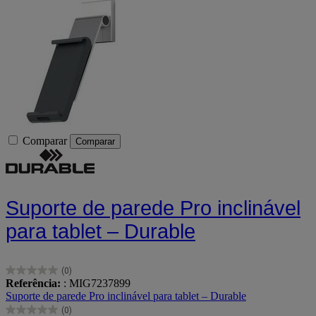
Comparar
Comparar
Suporte de parede Pro inclinável
para tablet – Durable
(0)
0.0
Referência:
: MIG7237899
em
Suporte de parede Pro inclinável para tablet – Durable
5
(0)
estrelas.
0.0