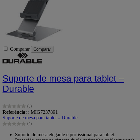
Comparar
Comparar
Suporte de mesa para tablet –
Durable
(0)
0.0
Referência:
: MIG7237891
em
Suporte de mesa para tablet – Durable
5
(0)
estrelas.
0.0
em
Suporte de mesa elegante e profissional para tablet.
5