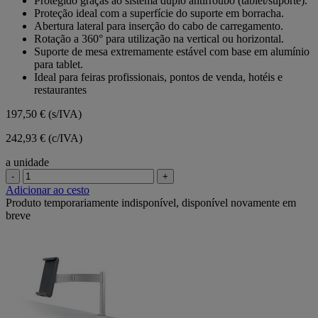
Protegido graças ao sistema duplo antirroubo (tablet/suporte).
estrelas.
Proteção ideal com a superfície do suporte em borracha.
Abertura lateral para inserção do cabo de carregamento.
Rotação a 360° para utilização na vertical ou horizontal.
Suporte de mesa extremamente estável com base em alumínio
para tablet.
Ideal para feiras profissionais, pontos de venda, hotéis e
restaurantes
197,50 €
(s/IVA)
242,93 € (c/IVA)
a unidade
-
+
Adicionar ao cesto
Produto temporariamente indisponível, disponível novamente em
breve