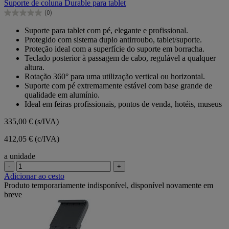
Suporte de coluna Durable para tablet
5
(0)
estrelas.
0.0
em
Suporte para tablet com pé, elegante e profissional.
5
Protegido com sistema duplo antirroubo, tablet/suporte.
estrelas.
Proteção ideal com a superfície do suporte em borracha.
Teclado posterior à passagem de cabo, regulável a qualquer
altura.
Rotação 360° para uma utilização vertical ou horizontal.
Suporte com pé extremamente estável com base grande de
qualidade em alumínio.
Ideal em feiras profissionais, pontos de venda, hotéis, museus
335,00 €
(s/IVA)
412,05 € (c/IVA)
a unidade
-
+
Adicionar ao cesto
Produto temporariamente indisponível, disponível novamente em
breve