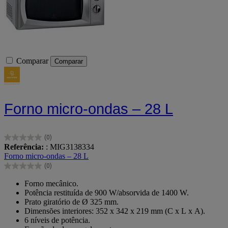
Comparar
Comparar
Forno micro-ondas – 28 L
(0)
0.0
Referência:
: MIG3138334
em
Forno micro-ondas – 28 L
5
(0)
estrelas.
0.0
em
Forno mecânico.
5
Potência restituída de 900 W/absorvida de 1400 W.
estrelas.
Prato giratório de Ø 325 mm.
Dimensões interiores: 352 x 342 x 219 mm (C x L x A).
6 níveis de potência.