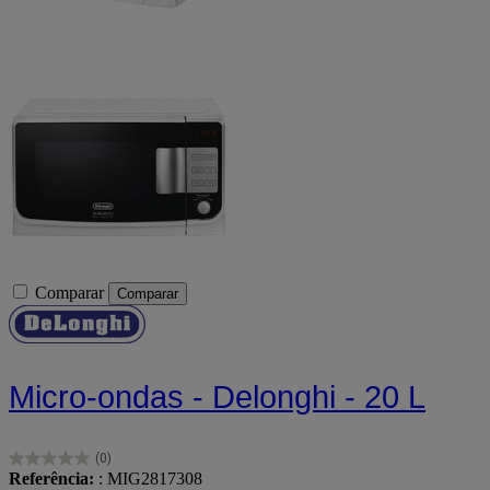
Comparar
Comparar
Micro-ondas - Delonghi - 20 L
(0)
0.0
Referência:
: MIG2817308
em