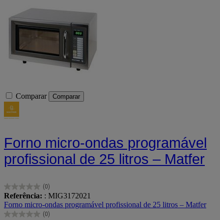
Comparar
Comparar
Forno micro-ondas programável
profissional de 25 litros – Matfer
(0)
0.0
Referência:
: MIG3172021
em
Forno micro-ondas programável profissional de 25 litros – Matfer
5
(0)
estrelas.
0.0