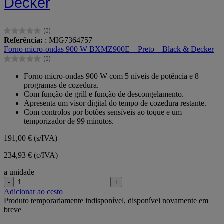
Decker
(0)
0.0
Referência:
: MIG7364757
em
Forno micro-ondas 900 W BXMZ900E – Preto – Black & Decker
5
(0)
estrelas.
0.0
em
Forno micro-ondas 900 W com 5 níveis de potência e 8
5
programas de cozedura.
estrelas.
Com função de grill e função de descongelamento.
Apresenta um visor digital do tempo de cozedura restante.
Com controlos por botões sensíveis ao toque e um
temporizador de 99 minutos.
191,00 €
(s/IVA)
234,93 € (c/IVA)
a unidade
-
+
Adicionar ao cesto
Produto temporariamente indisponível, disponível novamente em
breve