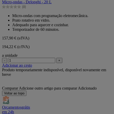
Micro-ondas - Delonghi - 20 L
5
(0)
estrelas.
0.0
em
Micro-ondas com programação eletromecânica.
5
Prato rotativo em vidro.
estrelas.
Adequado para aquecer e cozinhar.
Temporizador de 60 minutos.
157,90 €
(s/IVA)
194,22 € (c/IVA)
a unidade
-
+
Adicionar ao cesto
Produto temporariamente indisponível, disponível novamente em
breve
Comparar
Adicione outro artigo para comparar
Adicionado
Voltar ao topo
Orçamentosgrátis
em 24h