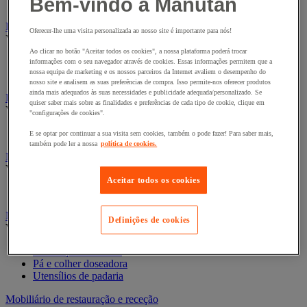
Bem-vindo à Manutan
Raspador e fundido
Frigoríficos e sistemas de gestão do frio
Oferecer-lhe uma visita personalizada ao nosso site é importante para nós!
Ver todas as categorias
Ao clicar no botão "Aceitar todos os cookies", a nossa plataforma poderá trocar
Frigoríficos e congeladores
informações com o seu navegador através de cookies. Essas informações permitem que a
nossa equipa de marketing e os nossos parceiros da Internet avaliem o desempenho do
Garrafeiras
nosso site e analisem as suas preferências de compra. Isso permite-nos oferecer produtos
ainda mais adequados às suas necessidades e publicidade adequada/personalizado. Se
Lavandaria
quiser saber mais sobre as finalidades e preferências de cada tipo de cookie, clique em
Ver todas as categorias
"configurações de cookies".
Engomagem
E se optar por continuar a sua visita sem cookies, também o pode fazer! Para saber mais,
também pode ler a nossa
política de cookies.
Máquinas de restauração para eventos
Ver todas as categorias
Aceitar todos os cookies
Fritadeiras
Material de padaria/pastelaria
Definições de cookies
Ver todas as categorias
Decoração alimentar
Pá e colher doseadora
Utensílios de padaria
Mobiliário de restauração e receção