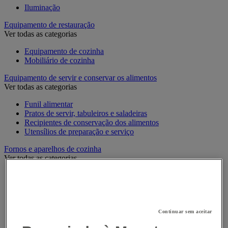
Iluminação
Equipamento de restauração
Ver todas as categorias
Equipamento de cozinha
Mobiliário de cozinha
Equipamento de servir e conservar os alimentos
Ver todas as categorias
Funil alimentar
Pratos de servir, tabuleiros e saladeiras
Recipientes de conservação dos alimentos
Utensílios de preparação e serviço
Fornos e aparelhos de cozinha
Ver todas as categorias
Churrasqueira e acessórios
Cozedores de ovos e massa
Equipamento de churrasco, grelhados e chapa
Fogões e placas de cozinha
Fornos e fornos micro-ondas
Continuar sem aceitar
Placas e Grelhadores