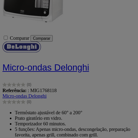
Comparar
Comparar
Micro-ondas Delonghi
(0)
0.0
Referência:
: MIG1768118
em
Micro-ondas Delonghi
5
(0)
estrelas.
0.0
em
Termóstato ajustável de 60° a 200°
5
Prato giratório em vidro.
estrelas.
Temporizador 60 minutos.
5 funções: Apenas micro-ondas, descongelação, preparação
favorita, apenas grill, combinado com grill.