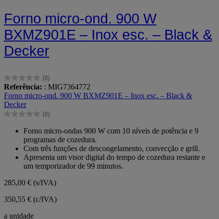
Forno micro-ond. 900 W
BXMZ901E – Inox esc. – Black &
Decker
(0)
0.0
Referência:
: MIG7364772
em
Forno micro-ond. 900 W BXMZ901E – Inox esc. – Black &
5
Decker
estrelas.
(0)
0.0
em
Forno micro-ondas 900 W com 10 níveis de potência e 9
5
programas de cozedura.
estrelas.
Com três funções de descongelamento, convecção e grill.
Apresenta um visor digital do tempo de cozedura restante e
um temporizador de 99 minutos.
285,00 €
(s/IVA)
350,55 € (c/IVA)
a unidade