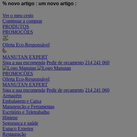
% novo artigo :
um novo artigo :
Ver o meu cesto
Continuar a comprar
PRODUTOS
PROMOÇÕES
Oferta Eco-Responsável
MANUTAN EXPERT
Siga a sua encomenda
Pedir de orçamento
214 241 060
PROMOÇÕES
Oferta Eco-Responsável
MANUTAN EXPERT
Siga a sua encomenda
Pedir de orçamento
214 241 060
Armazém
Embalagem e Caixa
Manutenção e Ferramentas
Escritório e Teletrabalho
Higiene
Segurança e saúde
Espaço Exterior
Restauração