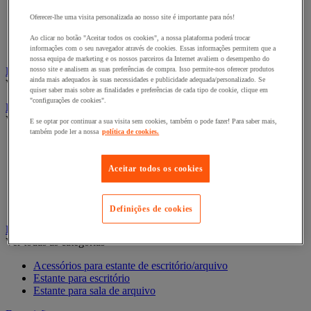
Divisória para escritório
Oferecer-lhe uma visita personalizada ao nosso site é importante para nós!
Divisórias acústicas
Divisórias antiprojeções
Ao clicar no botão "Aceitar todos os cookies", a nossa plataforma poderá trocar
Mobiliário acústico
informações com o seu navegador através de cookies. Essas informações permitem que a
nossa equipa de marketing e os nossos parceiros da Internet avaliem o desempenho do
Eleições
nosso site e analisem as suas preferências de compra. Isso permite-nos oferecer produtos
ainda mais adequados às suas necessidades e publicidade adequada/personalizado. Se
Ver todas as categorias
quiser saber mais sobre as finalidades e preferências de cada tipo de cookie, clique em
"configurações de cookies".
Equipamento telefónico
Ver todas as categorias
E se optar por continuar a sua visita sem cookies, também o pode fazer! Para saber mais,
também pode ler a nossa
política de cookies.
Auriculares para telefones, portáteis e smartphones
Equipamento telefónico móvel
Equipamento telefónico sem fios
Aceitar todos os cookies
Telefones com fio
Videoconferência e audioconferência
Walkie-talkie
Definições de cookies
Estante de escritório
Ver todas as categorias
Acessórios para estante de escritório/arquivo
Estante para escritório
Estante para sala de arquivo