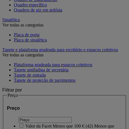
Quadro específico
Quadros de giz em ardósia
Sinalética
Ver todas as categorias
Placa de porta
Placa de sinalética
Tapete e plataforma gradeada para escritório e espaços coletivos
Ver todas as categorias
Plataforma gradeada para espaços coletivos
Tapete antifadiga de secretária
Tapete de entrada
Tapete de proteção de pavimentos
Filtrar por
Preço
Preço
Valor da Facet
Menos que 100 €
(
42
)
Menos que