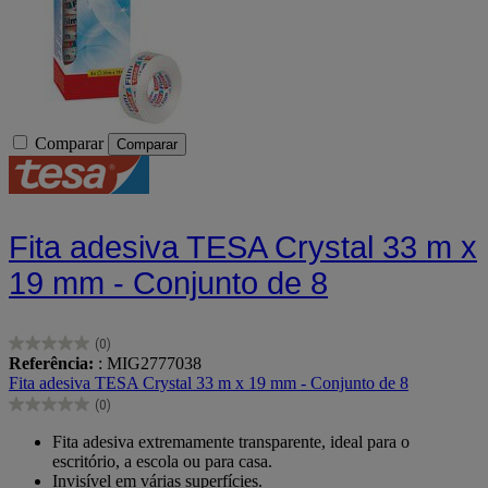
Comparar
Comparar
Fita adesiva TESA Crystal 33 m x
19 mm - Conjunto de 8
(0)
0.0
Referência:
: MIG2777038
em
Fita adesiva TESA Crystal 33 m x 19 mm - Conjunto de 8
5
(0)
estrelas.
0.0
em
Fita adesiva extremamente transparente, ideal para o
5
escritório, a escola ou para casa.
estrelas.
Invisível em várias superfícies.