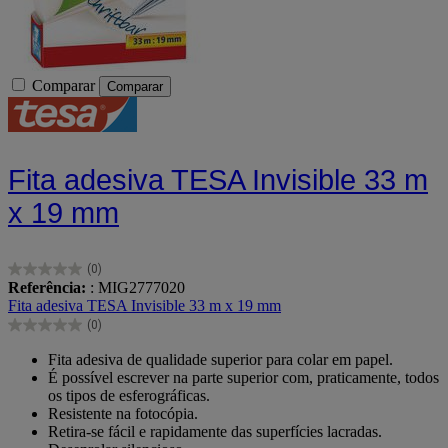
Comparar
Comparar
Fita adesiva TESA Invisible 33 m
x 19 mm
(0)
0.0
Referência:
: MIG2777020
em
Fita adesiva TESA Invisible 33 m x 19 mm
5
(0)
estrelas.
0.0
em
Fita adesiva de qualidade superior para colar em papel.
5
É possível escrever na parte superior com, praticamente, todos
estrelas.
os tipos de esferográficas.
Resistente na fotocópia.
Retira-se fácil e rapidamente das superfícies lacradas.