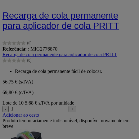
Recarga de cola permanente
para aplicador de cola PRITT
(0)
0.0
Referência:
: MIG2776870
em
Recarga de cola permanente para aplicador de cola PRITT
5
(0)
estrelas.
0.0
em
Recarga de cola permanente fácil de colocar.
5
estrelas.
56,75 €
(s/IVA)
69,80 € (c/IVA)
Lote de 10
5,68 € s/IVA por unidade
-
+
Adicionar ao cesto
Produto temporariamente indisponível, disponível novamente em
breve