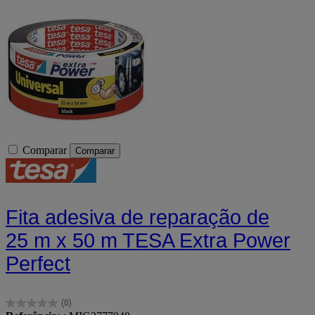
Comparar
Comparar
Fita adesiva de reparação de
25 m x 50 m TESA Extra Power
Perfect
(0)
0.0