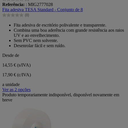
0.0
Referência:
: MIG2777028
em
Fita adesiva TESA Standard - Conjunto de 8
5
(0)
estrelas.
0.0
em
Fita adesiva de escritório polivalente e transparente.
5
Combina uma boa aderência com grande resistência aos raios
estrelas.
UV e ao envelhecimento.
Sem PVC nem solvente.
Desenrolar fácil e sem ruído.
Desde de
14,55 €
(s/IVA)
17,90 € (c/IVA)
a unidade
Ver as 2 opções
Produto temporariamente indisponível, disponível novamente em
breve