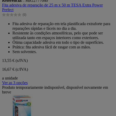
Referência:
: MIG2777040
em
Fita adesiva de reparação de 25 m x 50 m TESA Extra Power
5
Perfect
estrelas.
(0)
0.0
em
Fita adesiva de reparação em tela plastificada extraforte para
5
reparações rápidas e fáceis no dia a dia.
estrelas.
Resistente às condições atmosféricas, pelo que pode ser
utilizada tanto em espaços interiores como exteriores.
Ótima capacidade adesiva em todo o tipo de superfícies.
Prática: fita adesiva fácil de rasgar com as mãos.
Sem solventes.
13,55 €
(s/IVA)
16,67 € (c/IVA)
a unidade
Ver as 3 opções
Produto temporariamente indisponível, disponível novamente em
breve