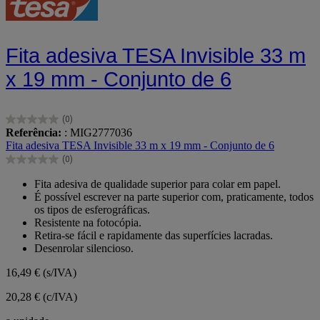
Fita adesiva TESA Invisible 33 m
x 19 mm - Conjunto de 6
(0)
0.0
Referência:
: MIG2777036
em
Fita adesiva TESA Invisible 33 m x 19 mm - Conjunto de 6
5
(0)
estrelas.
0.0
em
Fita adesiva de qualidade superior para colar em papel.
5
É possível escrever na parte superior com, praticamente, todos
estrelas.
os tipos de esferográficas.
Resistente na fotocópia.
Retira-se fácil e rapidamente das superfícies lacradas.
Desenrolar silencioso.
16,49 €
(s/IVA)
20,28 € (c/IVA)