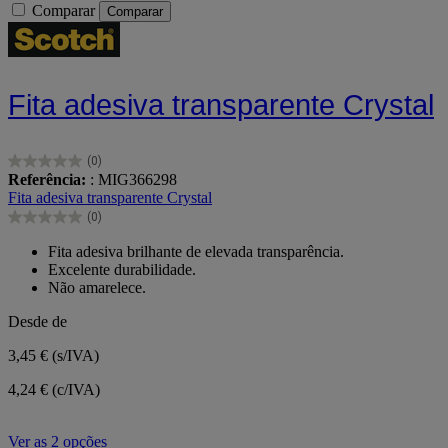
Comparar
Comparar
Fita adesiva transparente Crystal
(0)
0.0
Referência:
: MIG366298
em
Fita adesiva transparente Crystal
5
(0)
estrelas.
0.0
em
Fita adesiva brilhante de elevada transparência.
5
Excelente durabilidade.
estrelas.
Não amarelece.
Desde de
3,45 €
(s/IVA)
4,24 € (c/IVA)
Ver as 2 opções