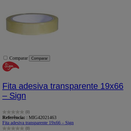
Comparar
Comparar
Fita adesiva transparente 19x66
– Sign
(0)
0.0
Referência:
: MIG42021463
em
Fita adesiva transparente 19x66 – Sign
5
(0)
estrelas.
0.0