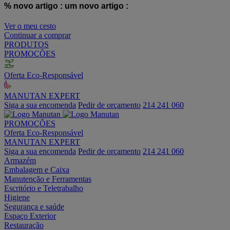
% novo artigo :
um novo artigo :
Ver o meu cesto
Continuar a comprar
PRODUTOS
PROMOÇÕES
Oferta Eco-Responsável
MANUTAN EXPERT
Siga a sua encomenda
Pedir de orçamento
214 241 060
PROMOÇÕES
Oferta Eco-Responsável
MANUTAN EXPERT
Siga a sua encomenda
Pedir de orçamento
214 241 060
Armazém
Embalagem e Caixa
Manutenção e Ferramentas
Escritório e Teletrabalho
Higiene
Segurança e saúde
Espaço Exterior
Restauração