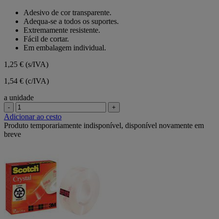
em
Adesivo de cor transparente.
5
Adequa-se a todos os suportes.
estrelas.
Extremamente resistente.
Fácil de cortar.
Em embalagem individual.
1,25 €
(s/IVA)
1,54 € (c/IVA)
a unidade
-
+
Adicionar ao cesto
Produto temporariamente indisponível, disponível novamente em
breve