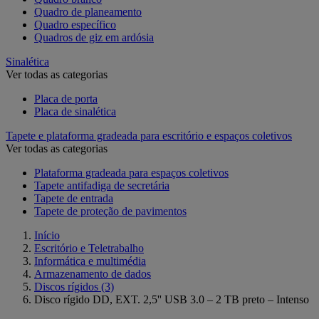
Quadro de planeamento
Quadro específico
Quadros de giz em ardósia
Sinalética
Ver todas as categorias
Placa de porta
Placa de sinalética
Tapete e plataforma gradeada para escritório e espaços coletivos
Ver todas as categorias
Plataforma gradeada para espaços coletivos
Tapete antifadiga de secretária
Tapete de entrada
Tapete de proteção de pavimentos
Início
Escritório e Teletrabalho
Informática e multimédia
Armazenamento de dados
Discos rígidos
(3)
Disco rígido DD, EXT. 2,5'' USB 3.0 – 2 TB preto – Intenso