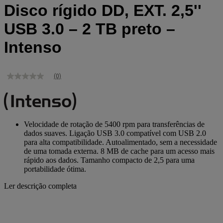
Disco rígido DD, EXT. 2,5''
USB 3.0 – 2 TB preto –
Intenso
(0)
Sem
valor
de
classificação
Link
para
Velocidade de rotação de 5400 rpm para transferências de
a
dados suaves. Ligação USB 3.0 compatível com USB 2.0
mesma
para alta compatibilidade. Autoalimentado, sem a necessidade
página.
de uma tomada externa. 8 MB de cache para um acesso mais
rápido aos dados. Tamanho compacto de 2,5 para uma
portabilidade ótima.
Ler descrição completa