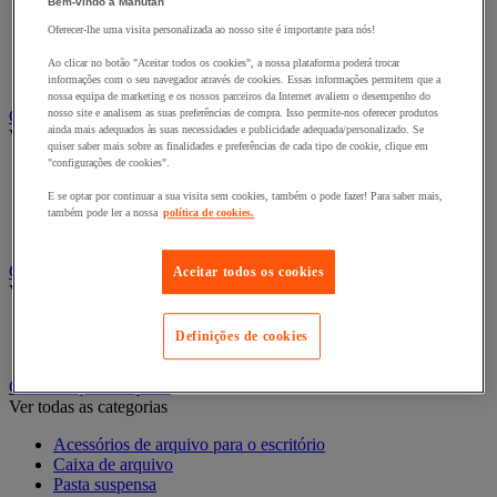
Bem-vindo à Manutan
Bengaleiro
Oferecer-lhe uma visita personalizada ao nosso site é importante para nós!
Cabide
Porta-cabides
Ao clicar no botão "Aceitar todos os cookies", a nossa plataforma poderá trocar
Suporte guarda-chuvas
informações com o seu navegador através de cookies. Essas informações permitem que a
nossa equipa de marketing e os nossos parceiros da Internet avaliem o desempenho do
Cadeiras, poltronas e cadeirões
nosso site e analisem as suas preferências de compra. Isso permite-nos oferecer produtos
ainda mais adequados às suas necessidades e publicidade adequada/personalizado. Se
Ver todas as categorias
quiser saber mais sobre as finalidades e preferências de cada tipo de cookie, clique em
"configurações de cookies".
Acessórios para cadeiras de escritório
Cadeira de braços executivo
E se optar por continuar a sua visita sem cookies, também o pode fazer! Para saber mais,
Cadeira de escritório
também pode ler a nossa
política de cookies.
Cadeiras para salas de receção e reuniões
Candeeiro
Aceitar todos os cookies
Ver todas as categorias
Candeeiro de escritório
Definições de cookies
Candeeiro de pé
Classificação e arquivo
Ver todas as categorias
Acessórios de arquivo para o escritório
Caixa de arquivo
Pasta suspensa