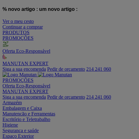
% novo artigo :
um novo artigo :
Ver o meu cesto
Continuar a comprar
PRODUTOS
PROMOÇÕES
Oferta Eco-Responsável
MANUTAN EXPERT
Siga a sua encomenda
Pedir de orçamento
214 241 060
PROMOÇÕES
Oferta Eco-Responsável
MANUTAN EXPERT
Siga a sua encomenda
Pedir de orçamento
214 241 060
Armazém
Embalagem e Caixa
Manutenção e Ferramentas
Escritório e Teletrabalho
Higiene
Segurança e saúde
Espaço Exterior