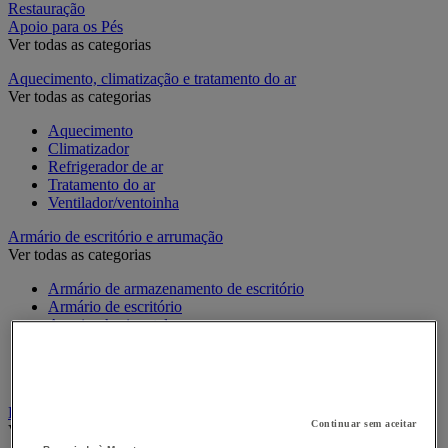
Restauração
Apoio para os Pés
Ver todas as categorias
Aquecimento, climatização e tratamento do ar
Ver todas as categorias
Aquecimento
Climatizador
Refrigerador de ar
Tratamento do ar
Ventilador/ventoinha
Armário de escritório e arrumação
Ver todas as categorias
Armário de armazenamento de escritório
Armário de escritório
Arquivo horizontal
Arquivo para pastas suspensas
Estante de escritório modulável
Móvel de apoio de escritório
Bengaleiro e cabide
Continuar sem aceitar
Ver todas as categorias