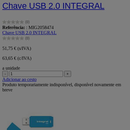
Chave USB 2.0 INTEGRAL
(0)
0.0
Referência:
: MIG2058474
em
Chave USB 2.0 INTEGRAL
5
(0)
estrelas.
0.0
em
51,75 €
(s/IVA)
5
estrelas.
63,65 € (c/IVA)
a unidade
-
+
Adicionar ao cesto
Produto temporariamente indisponível, disponível novamente em
breve