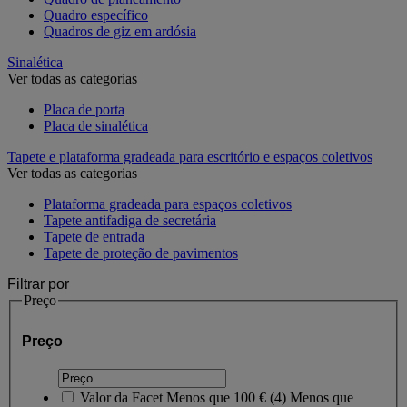
Quadro específico
Quadros de giz em ardósia
Sinalética
Ver todas as categorias
Placa de porta
Placa de sinalética
Tapete e plataforma gradeada para escritório e espaços coletivos
Ver todas as categorias
Plataforma gradeada para espaços coletivos
Tapete antifadiga de secretária
Tapete de entrada
Tapete de proteção de pavimentos
Filtrar por
Preço
Preço
Valor da Facet
Menos que 100 €
(
4
)
Menos que