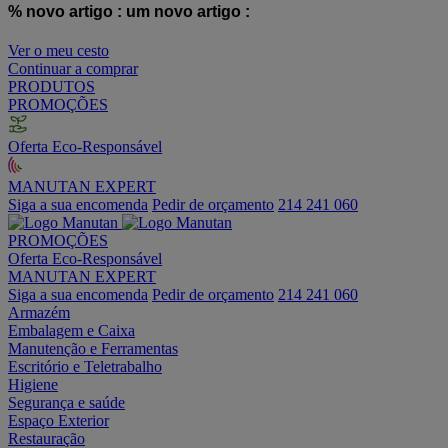
% novo artigo :
um novo artigo :
Ver o meu cesto
Continuar a comprar
PRODUTOS
PROMOÇÕES
Oferta Eco-Responsável
MANUTAN EXPERT
Siga a sua encomenda
Pedir de orçamento
214 241 060
PROMOÇÕES
Oferta Eco-Responsável
MANUTAN EXPERT
Siga a sua encomenda
Pedir de orçamento
214 241 060
Armazém
Embalagem e Caixa
Manutenção e Ferramentas
Escritório e Teletrabalho
Higiene
Segurança e saúde
Espaço Exterior
Restauração