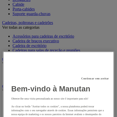
Cabide
Porta-cabides
Suporte guarda-chuvas
Cadeiras, poltronas e cadeirões
Ver todas as categorias
Acessórios para cadeiras de escritório
Cadeira de braços executivo
Cadeira de escritório
Cadeiras para salas de receção e reuniões
Candeeiro
Ver todas as categorias
Candeeiro de escritório
Candeeiro de pé
Continuar sem aceitar
Classificação e arquivo
Bem-vindo à Manutan
Ver todas as categorias
Oferecer-lhe uma visita personalizada ao nosso site é importante para nós!
Acessórios de arquivo para o escritório
Caixa de arquivo
Ao clicar no botão "Aceitar todos os cookies", a nossa plataforma poderá trocar
Pasta suspensa
informações com o seu navegador através de cookies. Essas informações permitem que a
Pastas de arquivo, separadores e bolsas
nossa equipa de marketing e os nossos parceiros da Internet avaliem o desempenho do