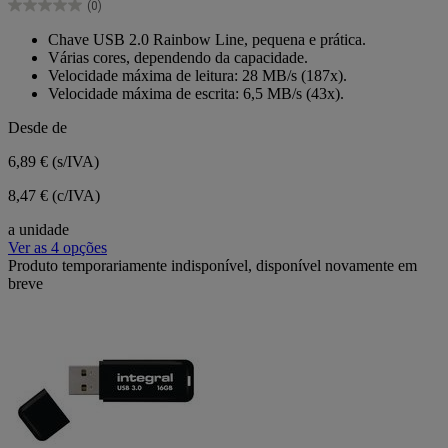
(0)
estrelas.
0.0
em
Chave USB 2.0 Rainbow Line, pequena e prática.
5
Várias cores, dependendo da capacidade.
estrelas.
Velocidade máxima de leitura: 28 MB/s (187x).
Velocidade máxima de escrita: 6,5 MB/s (43x).
Desde de
6,89 €
(s/IVA)
8,47 € (c/IVA)
a unidade
Ver as 4 opções
Produto temporariamente indisponível, disponível novamente em
breve