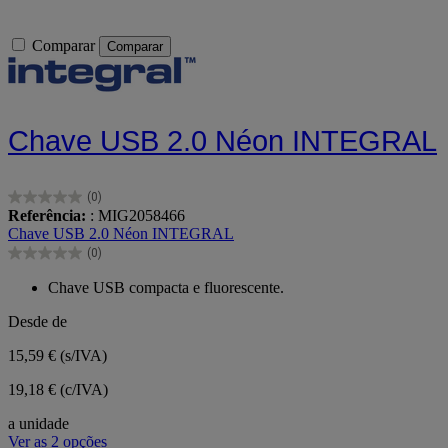
Comparar
Comparar
Chave USB 2.0 Néon INTEGRAL
(0)
0.0
Referência:
: MIG2058466
em
Chave USB 2.0 Néon INTEGRAL
5
(0)
estrelas.
0.0
em
Chave USB compacta e fluorescente.
5
estrelas.
Desde de
15,59 €
(s/IVA)
19,18 € (c/IVA)
a unidade
Ver as 2 opções