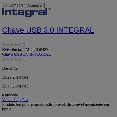
Comparar
Comparar
Chave USB 3.0 INTEGRAL
(0)
0.0
Referência:
: MIG2058482
em
Chave USB 3.0 INTEGRAL
5
(0)
estrelas.
0.0
em
Desde de
5
estrelas.
19,29 €
(s/IVA)
23,73 € (c/IVA)
a unidade
Ver as 3 opções
Produto temporariamente indisponível, disponível novamente em
breve