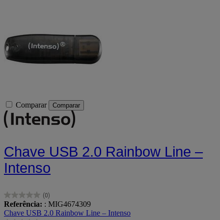
Comparar
Comparar
Chave USB 2.0 Rainbow Line –
Intenso
(0)
0.0
Referência:
: MIG4674309
em
Chave USB 2.0 Rainbow Line – Intenso
5