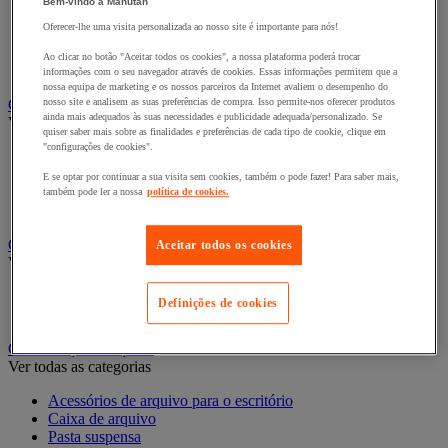
Bem-vindo à Manutan
Bengaleiro
Oferecer-lhe uma visita personalizada ao nosso site é importante para nós!
Cabide
Porta-cabides
Ao clicar no botão "Aceitar todos os cookies", a nossa plataforma poderá trocar
Suporte guarda-chuvas
informações com o seu navegador através de cookies. Essas informações permitem que a
nossa equipa de marketing e os nossos parceiros da Internet avaliem o desempenho do
Cadeiras, poltronas e cadeirões
nosso site e analisem as suas preferências de compra. Isso permite-nos oferecer produtos
ainda mais adequados às suas necessidades e publicidade adequada/personalizado. Se
Ver todas as categorias
quiser saber mais sobre as finalidades e preferências de cada tipo de cookie, clique em
"configurações de cookies".
Acessórios para cadeiras de escritório
Cadeira de braços executivo
E se optar por continuar a sua visita sem cookies, também o pode fazer! Para saber mais,
Cadeira de escritório
também pode ler a nossa
política de cookies.
Cadeiras para salas de receção e reuniões
Candeeiro
Aceitar todos os cookies
Ver todas as categorias
Candeeiro de escritório
Definições de cookies
Candeeiro de pé
Classificação e arquivo
Ver todas as categorias
Acessórios de arquivo para o escritório
Caixa de arquivo
Pasta suspensa