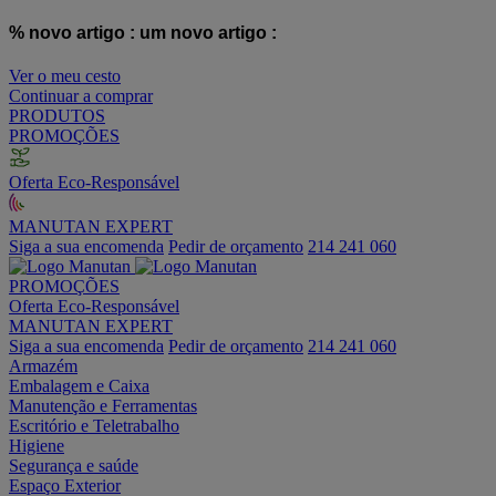
% novo artigo :
um novo artigo :
Ver o meu cesto
Continuar a comprar
PRODUTOS
PROMOÇÕES
Oferta Eco-Responsável
MANUTAN EXPERT
Siga a sua encomenda
Pedir de orçamento
214 241 060
PROMOÇÕES
Oferta Eco-Responsável
MANUTAN EXPERT
Siga a sua encomenda
Pedir de orçamento
214 241 060
Armazém
Embalagem e Caixa
Manutenção e Ferramentas
Escritório e Teletrabalho
Higiene
Segurança e saúde
Espaço Exterior