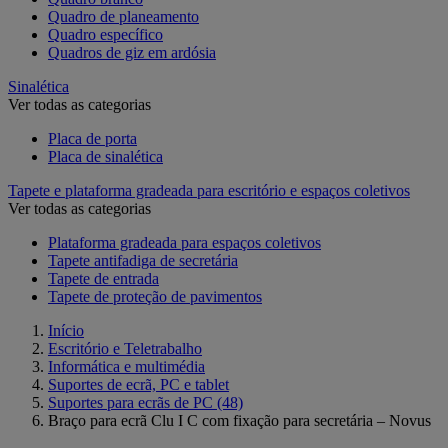
Quadro de planeamento
Quadro específico
Quadros de giz em ardósia
Sinalética
Ver todas as categorias
Placa de porta
Placa de sinalética
Tapete e plataforma gradeada para escritório e espaços coletivos
Ver todas as categorias
Plataforma gradeada para espaços coletivos
Tapete antifadiga de secretária
Tapete de entrada
Tapete de proteção de pavimentos
Início
Escritório e Teletrabalho
Informática e multimédia
Suportes de ecrã, PC e tablet
Suportes para ecrãs de PC
(48)
Braço para ecrã Clu I C com fixação para secretária – Novus