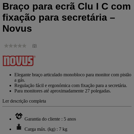
Braço para ecrã Clu I C com
fixação para secretária –
Novus
(0)
Sem
valor
de
classificação
Link
para
Elegante braço articulado monobloco para monitor com pistão
a
a gás.
mesma
Regulação fácil e ergonómica com fixação para a secretária.
página.
Para monitores até aproximadamente 27 polegadas.
Ler descrição completa
Garantia do cliente : 5 anos
Carga máx. (kg) : 7 kg