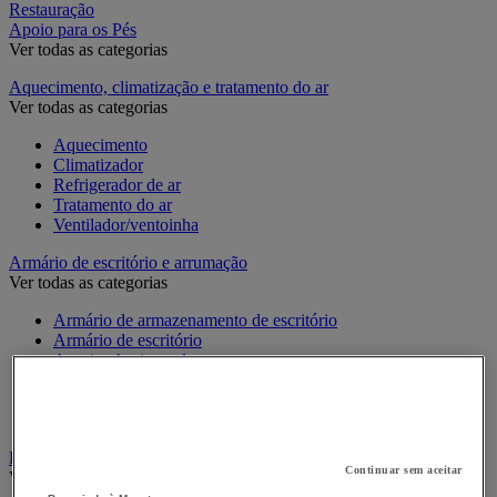
Restauração
Apoio para os Pés
Ver todas as categorias
Aquecimento, climatização e tratamento do ar
Ver todas as categorias
Aquecimento
Climatizador
Refrigerador de ar
Tratamento do ar
Ventilador/ventoinha
Armário de escritório e arrumação
Ver todas as categorias
Armário de armazenamento de escritório
Armário de escritório
Arquivo horizontal
Arquivo para pastas suspensas
Estante de escritório modulável
Móvel de apoio de escritório
Bengaleiro e cabide
Continuar sem aceitar
Ver todas as categorias