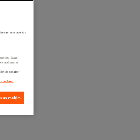
inuar sem aceitar
cookies. Essas
 e analisem as
ções de cookies".
de cookies.
s os cookies