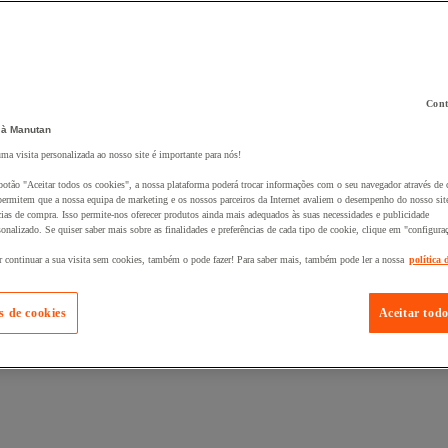
Cont
 à Manutan
 ao seu cesto :
uma visita personalizada ao nosso site é importante para nós!
botão "Aceitar todos os cookies", a nossa plataforma poderá trocar informações com o seu navegador através de 
ermitem que a nossa equipa de marketing e os nossos parceiros da Internet avaliem o desempenho do nosso site
cias de compra. Isso permite-nos oferecer produtos ainda mais adequados às suas necessidades e publicidade
onalizado. Se quiser saber mais sobre as finalidades e preferências de cada tipo de cookie, clique em "configura
r continuar a sua visita sem cookies, também o pode fazer! Para saber mais, também pode ler a nossa
política 
s de cookies
Aceitar todo