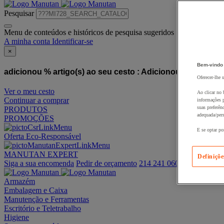
Pesquisar
Menu de conteúdos e históricos de pesquisa sugeridos
A minha conta
Identificar-se
×
Bem-vindo
adicionou % artigo(s) ao seu cesto :
Adicionou este artigo
Oferecer-lhe 
Ver o meu cesto
Ao clicar no 
Continuar a comprar
informações p
suas preferên
PRODUTOS
adequada/pers
PROMOÇÕES
E se optar po
Oferta Eco-Responsável
MANUTAN EXPERT
Definiçõe
Siga a sua encomenda
Pedir de orçamento
214 241 060
Armazém
Embalagem e Caixa
Manutenção e Ferramentas
Escritório e Teletrabalho
Higiene