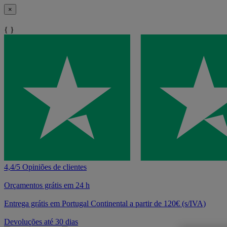
×
{ }
4,4/5 Opiniões de clientes
Orçamentos grátis em 24 h
Entrega grátis em Portugal Continental a partir de 120€ (s/IVA)
Devoluções até 30 dias