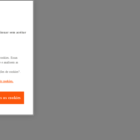
inuar sem aceitar
cookies. Essas
 e analisem as
ções de cookies".
de cookies.
s os cookies