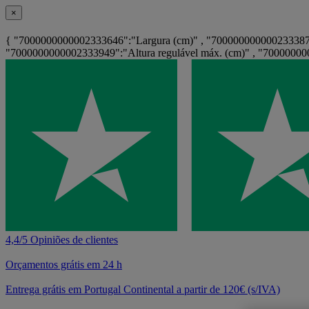
×
{ "7000000000002333646":"Largura (cm)" , "7000000000002333871"
"7000000000002333949":"Altura regulável máx. (cm)" , "70000000
4,4/5 Opiniões de clientes
Orçamentos grátis em 24 h
Entrega grátis em Portugal Continental a partir de 120€ (s/IVA)