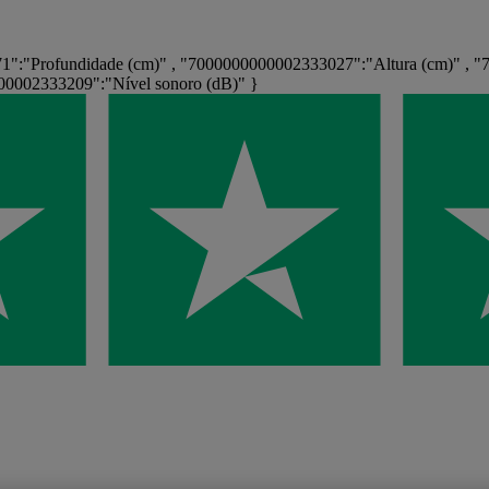
:"Profundidade (cm)" , "7000000000002333027":"Altura (cm)" , "70
00002333209":"Nível sonoro (dB)" }