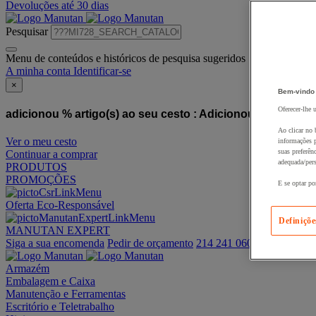
Devoluções até 30 dias
Pesquisar
Menu de conteúdos e históricos de pesquisa sugeridos
A minha conta
Identificar-se
×
Bem-vindo
Oferecer-lhe 
adicionou % artigo(s) ao seu cesto :
Adicionou este artigo
Ao clicar no 
Ver o meu cesto
informações p
suas preferên
Continuar a comprar
adequada/pers
PRODUTOS
PROMOÇÕES
E se optar po
Oferta Eco-Responsável
Definiçõe
MANUTAN EXPERT
Siga a sua encomenda
Pedir de orçamento
214 241 060
Armazém
Embalagem e Caixa
Manutenção e Ferramentas
Escritório e Teletrabalho