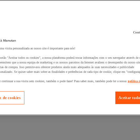
Cont
 à Manutan
uma visita personalizada ao nosso site é importante para nós!
 ao seu cesto :
botão "Aceitar todos os cookies", a nossa plataforma poderá trocar informações com o seu navegador através de 
ermitem que a nossa equipa de marketing e os nossos parceiros da Internet avaliem o desempenho do nosso site
cias de compra. Isso permite-nos oferecer produtos ainda mais adequados às suas necessidades e publicidade
onalizado. Se quiser saber mais sobre as finalidades e preferências de cada tipo de cookie, clique em "configura
r continuar a sua visita sem cookies, também o pode fazer! Para saber mais, também pode ler a nossa
política 
s de cookies
Aceitar todo