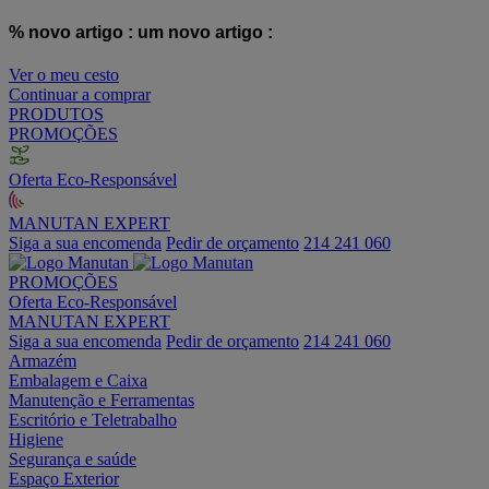
% novo artigo :
um novo artigo :
Ver o meu cesto
Continuar a comprar
PRODUTOS
PROMOÇÕES
Oferta Eco-Responsável
MANUTAN EXPERT
Siga a sua encomenda
Pedir de orçamento
214 241 060
PROMOÇÕES
Oferta Eco-Responsável
MANUTAN EXPERT
Siga a sua encomenda
Pedir de orçamento
214 241 060
Armazém
Embalagem e Caixa
Manutenção e Ferramentas
Escritório e Teletrabalho
Higiene
Segurança e saúde
Espaço Exterior