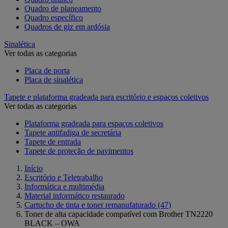
Quadro de planeamento
Quadro específico
Quadros de giz em ardósia
Sinalética
Ver todas as categorias
Placa de porta
Placa de sinalética
Tapete e plataforma gradeada para escritório e espaços coletivos
Ver todas as categorias
Plataforma gradeada para espaços coletivos
Tapete antifadiga de secretária
Tapete de entrada
Tapete de proteção de pavimentos
Início
Escritório e Teletrabalho
Informática e multimédia
Material informático restaurado
Cartucho de tinta e toner remanufaturado
(47)
Toner de alta capacidade compatível com Brother TN2220
BLACK – OWA