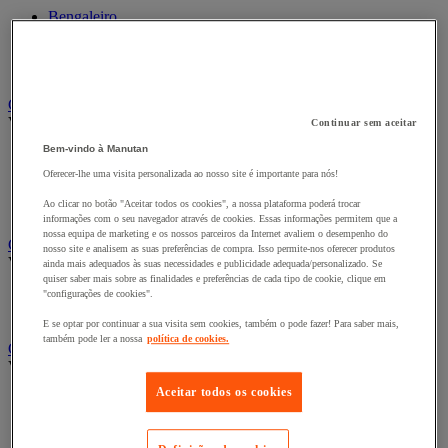
Bengaleiro
Cabide
Porta-cabides
Suporte guarda-chuvas
Cadeiras, poltronas e cadeirões
Ver todas as categorias
Continuar sem aceitar
Bem-vindo à Manutan
Acessórios para cadeiras de escritório
Cadeira de braços executivo
Oferecer-lhe uma visita personalizada ao nosso site é importante para nós!
Cadeira de escritório
Ao clicar no botão "Aceitar todos os cookies", a nossa plataforma poderá trocar
Cadeiras para salas de receção e reuniões
informações com o seu navegador através de cookies. Essas informações permitem que a
nossa equipa de marketing e os nossos parceiros da Internet avaliem o desempenho do
Candeeiro
nosso site e analisem as suas preferências de compra. Isso permite-nos oferecer produtos
Ver todas as categorias
ainda mais adequados às suas necessidades e publicidade adequada/personalizado. Se
quiser saber mais sobre as finalidades e preferências de cada tipo de cookie, clique em
Candeeiro de escritório
"configurações de cookies".
Candeeiro de pé
E se optar por continuar a sua visita sem cookies, também o pode fazer! Para saber mais,
também pode ler a nossa
política de cookies.
Classificação e arquivo
Ver todas as categorias
Aceitar todos os cookies
Acessórios de arquivo para o escritório
Caixa de arquivo
Pasta suspensa