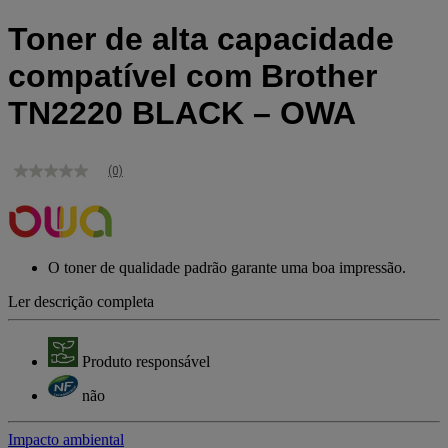
Toner de alta capacidade
compatível com Brother
TN2220 BLACK – OWA
(0)
Sem
valor
de
classificação
Link
para
O toner de qualidade padrão garante uma boa impressão.
a
mesma
Ler descrição completa
página.
Produto responsável
não
Impacto ambiental