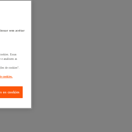
inuar sem aceitar
cookies. Essas
 e analisem as
ções de cookies".
de cookies.
s os cookies