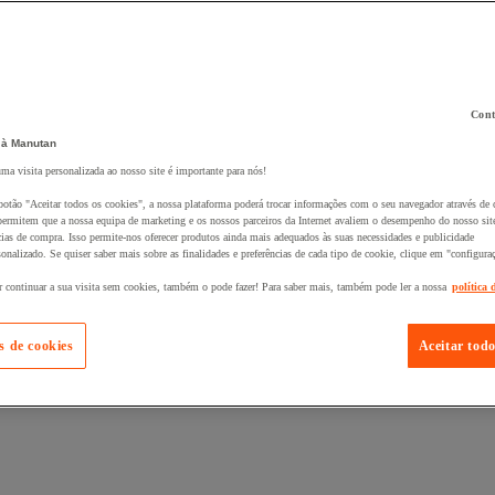
Cont
 à Manutan
 ao seu cesto :
uma visita personalizada ao nosso site é importante para nós!
botão "Aceitar todos os cookies", a nossa plataforma poderá trocar informações com o seu navegador através de 
ermitem que a nossa equipa de marketing e os nossos parceiros da Internet avaliem o desempenho do nosso site
cias de compra. Isso permite-nos oferecer produtos ainda mais adequados às suas necessidades e publicidade
onalizado. Se quiser saber mais sobre as finalidades e preferências de cada tipo de cookie, clique em "configura
r continuar a sua visita sem cookies, também o pode fazer! Para saber mais, também pode ler a nossa
política 
s de cookies
Aceitar todo