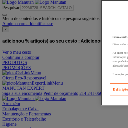
Pesquisar
Menu de conteúdos e históricos de pesquisa sugeridos
A minha conta
Identificar-se
×
Bem-vindo
adicionou % artigo(s) ao seu cesto :
Adicionou este artigo
Oferecer-lhe 
Ver o meu cesto
Ao clicar no 
Continuar a comprar
informações p
suas preferên
PRODUTOS
adequada/pers
PROMOÇÕES
E se optar po
Oferta Eco-Responsável
MANUTAN EXPERT
Definiçõe
Siga a sua encomenda
Pedir de orçamento
214 241 060
Armazém
Embalagem e Caixa
Manutenção e Ferramentas
Escritório e Teletrabalho
Higiene