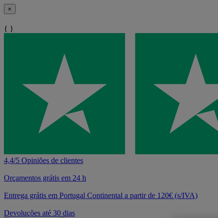
×
{ }
4,4/5 Opiniões de clientes
Orçamentos grátis em 24 h
Entrega grátis em Portugal Continental a partir de 120€ (s/IVA)
Devoluções até 30 dias