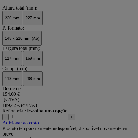
Altura total (mm):
220 mm
227 mm
P/ formato:
148 x 210 mm (A5)
Largura total (mm):
117 mm
169 mm
Comp. (mm):
113 mm
268 mm
Desde de
154,00 €
(s /IVA)
189,42 €
(c /IVA)
Referência :
Escolha uma opção
-
+
Adicionar ao cesto
Produto temporariamente indisponível, disponível novamente em
breve