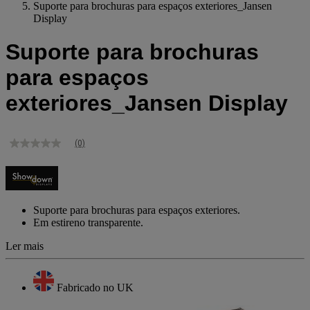
Suporte para brochuras para espaços exteriores_Jansen
Display
Suporte para brochuras
para espaços
exteriores_Jansen Display
(0)
Sem
valor
de
classificação
Link
para
Suporte para brochuras para espaços exteriores.
a
Em estireno transparente.
mesma
página.
Ler mais
Fabricado no UK