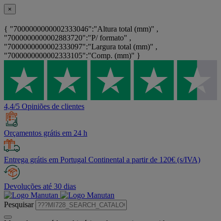
×
{ "7000000000002333046":"Altura total (mm)" ,
"7000000000002883720":"P/ formato" ,
"7000000000002333097":"Largura total (mm)" ,
"7000000000002333105":"Comp. (mm)" }
4,4/5 Opiniões de clientes
Orçamentos grátis em 24 h
Entrega grátis em Portugal Continental a partir de 120€ (s/IVA)
Devoluções até 30 dias
Pesquisar