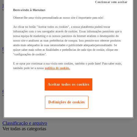
Continuar sem aceitar
Bengaleiro e cabide
Bem-vindo à Manutan
Ver todas as categorias
Oferecer-lhe uma visita personalizada ao nosso site é importante para nós!
Bengaleiro
Cabide
Ao clicar no botão "Aceitar todos os cookies", a nossa plataforma poderá trocar
informações com o seu navegador através de cookies. Essas informações permitem que a
Porta-cabides
nossa equipa de marketing e os nossos parceiros da Internet avaliem o desempenho do
Suporte guarda-chuvas
nosso site e analisem as suas preferências de compra. Isso permite-nos oferecer produtos
ainda mais adequados às suas necessidades e publicidade adequada/personalizado. Se
Cadeiras, poltronas e cadeirões
quiser saber mais sobre as finalidades e preferências de cada tipo de cookie, clique em
Ver todas as categorias
"configurações de cookies".
Acessórios para cadeiras de escritório
E se optar por continuar a sua visita sem cookies, também o pode fazer! Para saber mais,
também pode ler a nossa
política de cookies.
Cadeira de braços executivo
Cadeira de escritório
Cadeiras para salas de receção e reuniões
Aceitar todos os cookies
Candeeiro
Ver todas as categorias
Definições de cookies
Candeeiro de escritório
Candeeiro de pé
Classificação e arquivo
Ver todas as categorias