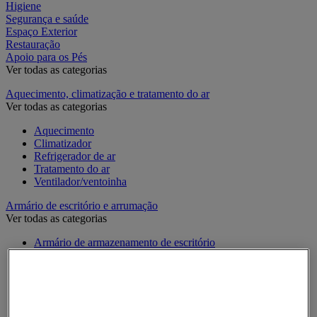
Higiene
Segurança e saúde
Espaço Exterior
Restauração
Apoio para os Pés
Ver todas as categorias
Aquecimento, climatização e tratamento do ar
Ver todas as categorias
Aquecimento
Climatizador
Refrigerador de ar
Tratamento do ar
Ventilador/ventoinha
Armário de escritório e arrumação
Ver todas as categorias
Armário de armazenamento de escritório
Armário de escritório
Arquivo horizontal
Arquivo para pastas suspensas
Estante de escritório modulável
Móvel de apoio de escritório