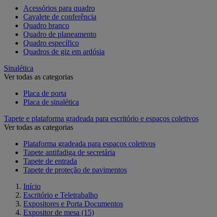
Acessórios para quadro
Cavalete de conferência
Quadro branco
Quadro de planeamento
Quadro específico
Quadros de giz em ardósia
Sinalética
Ver todas as categorias
Placa de porta
Placa de sinalética
Tapete e plataforma gradeada para escritório e espaços coletivos
Ver todas as categorias
Plataforma gradeada para espaços coletivos
Tapete antifadiga de secretária
Tapete de entrada
Tapete de proteção de pavimentos
Início
Escritório e Teletrabalho
Expositores e Porta Documentos
Expositor de mesa
(15)