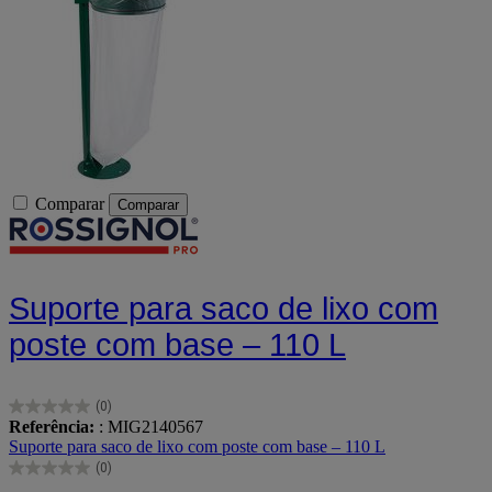
Comparar
Comparar
Suporte para saco de lixo com
poste com base – 110 L
(0)
0.0
Referência:
: MIG2140567
em
Suporte para saco de lixo com poste com base – 110 L
5
(0)
estrelas.
0.0