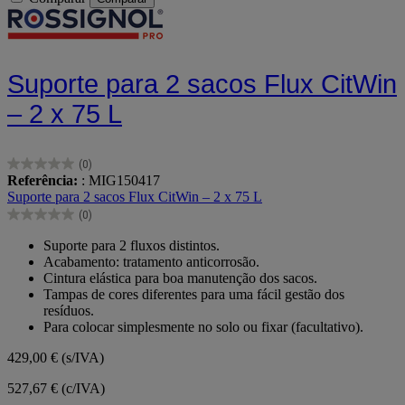
Suporte para 2 sacos Flux CitWin
– 2 x 75 L
(0)
0.0
Referência:
: MIG150417
em
Suporte para 2 sacos Flux CitWin – 2 x 75 L
5
(0)
estrelas.
0.0
em
Suporte para 2 fluxos distintos.
5
Acabamento: tratamento anticorrosão.
estrelas.
Cintura elástica para boa manutenção dos sacos.
Tampas de cores diferentes para uma fácil gestão dos
resíduos.
Para colocar simplesmente no solo ou fixar (facultativo).
429,00 €
(s/IVA)
527,67 € (c/IVA)