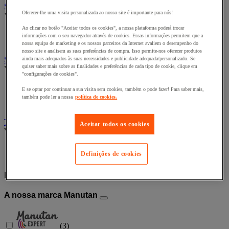
Sabão e higiene pessoal
Oferecer-lhe uma visita personalizada ao nosso site é importante para nós!
Ver todas as categorias
Ao clicar no botão "Aceitar todos os cookies", a nossa plataforma poderá trocar
Higiene das mãos
informações com o seu navegador através de cookies. Essas informações permitem que a
Higiene pessoal
nossa equipa de marketing e os nossos parceiros da Internet avaliem o desempenho do
nosso site e analisem as suas preferências de compra. Isso permite-nos oferecer produtos
Secagem industrial
ainda mais adequados às suas necessidades e publicidade adequada/personalizado. Se
quiser saber mais sobre as finalidades e preferências de cada tipo de cookie, clique em
Ver todas as categorias
"configurações de cookies".
Distribuidor de rolo de limpeza industrial
E se optar por continuar a sua visita sem cookies, também o pode fazer! Para saber mais,
Pano tecido e não tecido
também pode ler a nossa
política de cookies.
Rolo de limpeza industrial
Toalhetes e distribuidores de toalhetes
Aceitar todos os cookies
Ver todas as categorias
Distribuidor de toalhetes
Definições de cookies
Toalhetes para as mãos em folha ou rolo
Filtrar por
A nossa marca Manutan
(
3
)