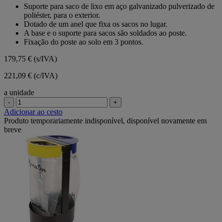
em
Suporte para saco de lixo em aço galvanizado pulverizado de
5
poliéster, para o exterior.
estrelas.
Dotado de um anel que fixa os sacos no lugar.
A base e o suporte para sacos são soldados ao poste.
Fixação do poste ao solo em 3 pontos.
179,75 €
(s/IVA)
221,09 € (c/IVA)
a unidade
-
+
Adicionar ao cesto
Produto temporariamente indisponível, disponível novamente em
breve