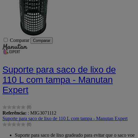
Comparar
Comparar
Suporte para saco de lixo de
110 L com tampa - Manutan
Expert
(0)
0.0
Referência:
: MIG3071112
em
Suporte para saco de lixo de 110 L com tampa - Manutan Expert
5
(0)
estrelas.
0.0
em
Suporte para saco de lixo gradeado para evitar que o saco voe
5