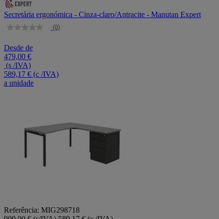
Secretária ergonómica - Cinza-claro/Antracite - Manutan Expert
(0)
Sem
valor
de
Desde de
classificação
479,00 €
Link
(s /IVA)
para
589,17 €
(c /IVA)
a
a unidade
mesma
página.
Referência: MIG298718
909,00 € (s/IVA)
589,17 € (c /IVA)