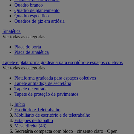
Quadro branco
Quadro de planeamento
Quadro específico
Quadros de giz em ardósia
Sinalética
Ver todas as categorias
Placa de porta
Placa de sinalética
Tapete e plataforma gradeada para escritório e espaços coletivos
Ver todas as categorias
Plataforma gradeada para espaços coletivos
Tapete antifadiga de secretária
Tapete de entrada
Tapete de proteção de pavimentos
Início
Escritório e Teletrabalho
Mobiliário de escritório e de teletrabalho
Estações de trabalho
Mesa direita
(48)
Secretária compacta com bloco - cinzento claro - Open