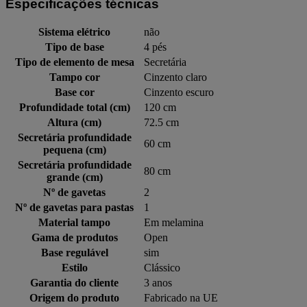
Especificações técnicas
Sistema elétrico
não
Tipo de base
4 pés
Tipo de elemento de mesa
Secretária
Tampo cor
Cinzento claro
Base cor
Cinzento escuro
Profundidade total (cm)
120 cm
Altura (cm)
72.5 cm
Secretária profundidade
60 cm
pequena (cm)
Secretária profundidade
80 cm
grande (cm)
Nº de gavetas
2
Nº de gavetas para pastas
1
Material tampo
Em melamina
Gama de produtos
Open
Base regulável
sim
Estilo
Clássico
Garantia do cliente
3 anos
Origem do produto
Fabricado na UE