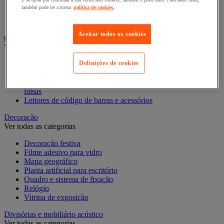
Pasta suspensa
também pode ler a nossa
política de cookies.
Pastas de arquivo, separadores e bolsas
Pastas e classificadores
Aceitar todos os cookies
Contagem e registo de valores
Ver todas as categorias
Definições de cookies
Caixa de dinheiro
Cofre e contador/separador
Contadores/classificadores de moedas e detetores de notas
falsas
Leitores de código de barras e acessórios
Decoração
Ver todas as categorias
Decoração festiva
Filme adesivo para vidro
Mapa geográfico
Planta artificial para escritório
Quadro e sistema de fixação
Relógio
Vitrina de exposição
Divisórias e mobiliário acústico
Ver todas as categorias