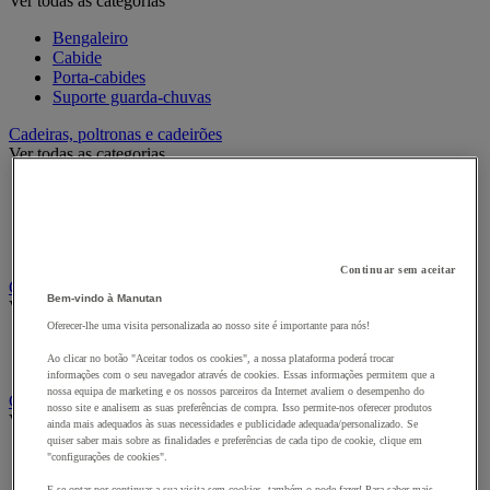
Ver todas as categorias
Bengaleiro
Cabide
Porta-cabides
Suporte guarda-chuvas
Cadeiras, poltronas e cadeirões
Ver todas as categorias
Acessórios para cadeiras de escritório
Cadeira de braços executivo
Cadeira de escritório
Cadeiras para salas de receção e reuniões
Continuar sem aceitar
Candeeiro
Bem-vindo à Manutan
Ver todas as categorias
Oferecer-lhe uma visita personalizada ao nosso site é importante para nós!
Candeeiro de escritório
Ao clicar no botão "Aceitar todos os cookies", a nossa plataforma poderá trocar
Candeeiro de pé
informações com o seu navegador através de cookies. Essas informações permitem que a
nossa equipa de marketing e os nossos parceiros da Internet avaliem o desempenho do
Classificação e arquivo
nosso site e analisem as suas preferências de compra. Isso permite-nos oferecer produtos
Ver todas as categorias
ainda mais adequados às suas necessidades e publicidade adequada/personalizado. Se
quiser saber mais sobre as finalidades e preferências de cada tipo de cookie, clique em
Acessórios de arquivo para o escritório
"configurações de cookies".
Caixa de arquivo
E se optar por continuar a sua visita sem cookies, também o pode fazer! Para saber mais,