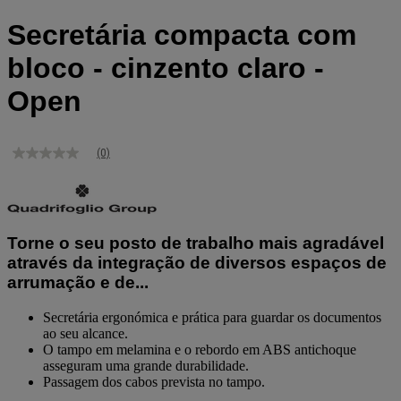
Secretária compacta com
bloco - cinzento claro -
Open
(0)
Sem
valor
de
classificação
Link
para
Torne o seu posto de trabalho mais agradável
a
mesma
através da integração de diversos espaços de
página.
arrumação e de...
Secretária ergonómica e prática para guardar os documentos
ao seu alcance.
O tampo em melamina e o rebordo em ABS antichoque
asseguram uma grande durabilidade.
Passagem dos cabos prevista no tampo.