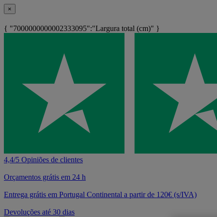
×
{ "7000000000002333095":"Largura total (cm)" }
4,4/5 Opiniões de clientes
Orçamentos grátis em 24 h
Entrega grátis em Portugal Continental a partir de 120€ (s/IVA)
Devoluções até 30 dias