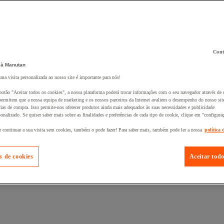
Cont
 à Manutan
 ao seu cesto :
uma visita personalizada ao nosso site é importante para nós!
botão "Aceitar todos os cookies", a nossa plataforma poderá trocar informações com o seu navegador através de 
ermitem que a nossa equipa de marketing e os nossos parceiros da Internet avaliem o desempenho do nosso site
cias de compra. Isso permite-nos oferecer produtos ainda mais adequados às suas necessidades e publicidade
onalizado. Se quiser saber mais sobre as finalidades e preferências de cada tipo de cookie, clique em "configura
r continuar a sua visita sem cookies, também o pode fazer! Para saber mais, também pode ler a nossa
política 
s de cookies
Aceitar todo