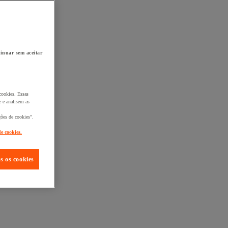
inuar sem aceitar
cookies. Essas
 e analisem as
ções de cookies".
de cookies.
s os cookies