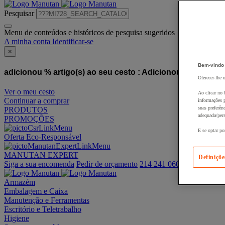
Pesquisar
Menu de conteúdos e históricos de pesquisa sugeridos
A minha conta
Identificar-se
×
Bem-vindo
adicionou % artigo(s) ao seu cesto :
Adicionou este artigo
Oferecer-lhe 
Ver o meu cesto
Ao clicar no 
Continuar a comprar
informações p
suas preferên
PRODUTOS
adequada/pers
PROMOÇÕES
E se optar po
Oferta Eco-Responsável
MANUTAN EXPERT
Definiçõe
Siga a sua encomenda
Pedir de orçamento
214 241 060
Armazém
Embalagem e Caixa
Manutenção e Ferramentas
Escritório e Teletrabalho
Higiene