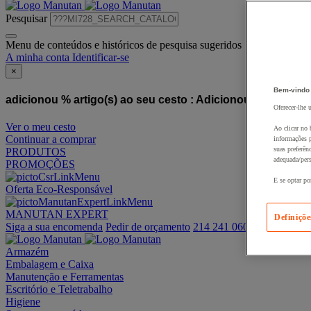
Pesquisar
Menu de conteúdos e históricos de pesquisa sugeridos
A minha conta
Identificar-se
×
Bem-vindo
adicionou % artigo(s) ao seu cesto :
Adicionou este artigo
Oferecer-lhe 
Ver o meu cesto
Ao clicar no 
Continuar a comprar
informações p
suas preferên
PRODUTOS
adequada/pers
PROMOÇÕES
E se optar po
Oferta Eco-Responsável
MANUTAN EXPERT
Definiçõe
Siga a sua encomenda
Pedir de orçamento
214 241 060
Armazém
Embalagem e Caixa
Manutenção e Ferramentas
Escritório e Teletrabalho
Higiene