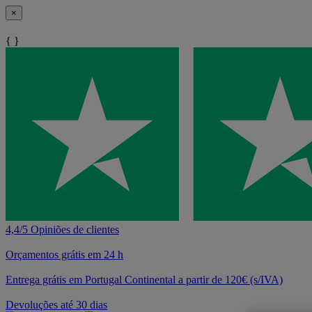
×
{ }
4,4/5 Opiniões de clientes
Orçamentos grátis em 24 h
Entrega grátis em Portugal Continental a partir de 120€ (s/IVA)
Devoluções até 30 dias