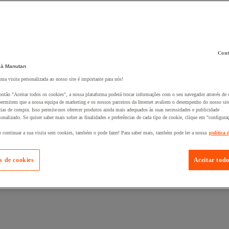
Cont
 à Manutan
 ao seu cesto :
uma visita personalizada ao nosso site é importante para nós!
botão "Aceitar todos os cookies", a nossa plataforma poderá trocar informações com o seu navegador através de 
ermitem que a nossa equipa de marketing e os nossos parceiros da Internet avaliem o desempenho do nosso site
cias de compra. Isso permite-nos oferecer produtos ainda mais adequados às suas necessidades e publicidade
onalizado. Se quiser saber mais sobre as finalidades e preferências de cada tipo de cookie, clique em "configura
r continuar a sua visita sem cookies, também o pode fazer! Para saber mais, também pode ler a nossa
política 
s de cookies
Aceitar todo