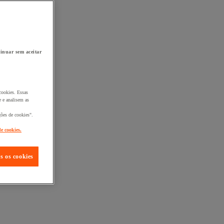
inuar sem aceitar
cookies. Essas
 e analisem as
ções de cookies".
de cookies.
s os cookies