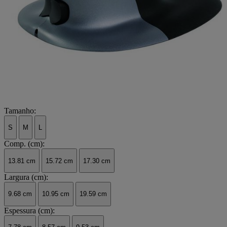
Tamanho:
S
M
L
Comp. (cm):
13.81 cm
15.72 cm
17.30 cm
Largura (cm):
9.68 cm
10.95 cm
19.59 cm
Espessura (cm):