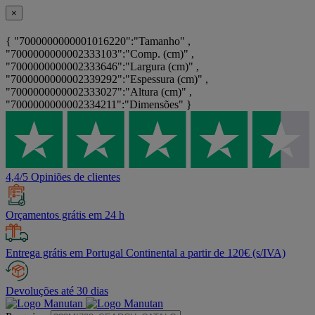
×
{ "7000000000001016220":"Tamanho" ,
"7000000000002333103":"Comp. (cm)" ,
"7000000000002333646":"Largura (cm)" ,
"7000000000002339292":"Espessura (cm)" ,
"7000000000002333027":"Altura (cm)" ,
"7000000000002334211":"Dimensões" }
4,4/5 Opiniões de clientes
Orçamentos grátis em 24 h
Entrega grátis em Portugal Continental a partir de 120€ (s/IVA)
Devoluções até 30 dias