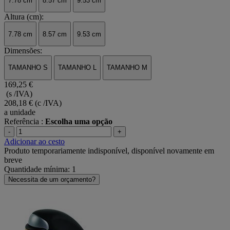
7.78 cm
8.57 cm
9.53 cm
Altura (cm):
7.78 cm
8.57 cm
9.53 cm
Dimensões:
TAMANHO S
TAMANHO L
TAMANHO M
169,25 €
(s /IVA)
208,18 €
(c /IVA)
a unidade
Referência :
Escolha uma opção
-
+
Adicionar ao cesto
Produto temporariamente indisponível, disponível novamente em
breve
Quantidade mínima: 1
Necessita de um orçamento?