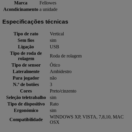
Marca
Fellowes
Acondicinamento
a unidade
Especificações técnicas
Tipo de rato
Vertical
Sem fios
sim
Ligação
USB
Tipo de roda de
Roda de rolagem
rolagem
Tipo de sensor
Ótico
Lateralmente
Ambidestro
Para jogador
não
N.º de botões
3
Cores
Preto/cinzento
Seleção teletrabalho
sim
Tipo de dispositivo
Rato
Ergonómico
sim
WINDOWS XP, VISTA, 7,8,10, MAC
Compatibilidade
OSX