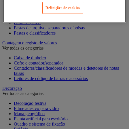
Ver todas as categorias
Definições de cookies
Acessórios de arquivo para o escritório
Caixa de arquivo
Pasta suspensa
Pastas de arquivo, separadores e bolsas
Pastas e classificadores
Contagem e registo de valores
Ver todas as categorias
Caixa de dinheiro
Cofre e contador/separador
Contadores/classificadores de moedas e detetores de notas
falsas
Leitores de código de barras e acessórios
Decoração
Ver todas as categorias
Decoração festiva
Filme adesivo para vidro
Mapa geográfico
Planta artificial para escritório
Quadro e sistema de fixação