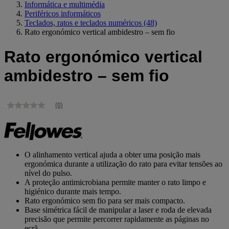
Informática e multimédia
Periféricos informáticos
Teclados, ratos e teclados numéricos
(48)
Rato ergonómico vertical ambidestro – sem fio
Rato ergonómico vertical
ambidestro – sem fio
(0)
Sem
valor
de
classificação
Link
para
O alinhamento vertical ajuda a obter uma posição mais
a
ergonómica durante a utilização do rato para evitar tensões ao
mesma
nível do pulso.
página.
A proteção antimicrobiana permite manter o rato limpo e
higiénico durante mais tempo.
Rato ergonómico sem fio para ser mais compacto.
Base simétrica fácil de manipular a laser e roda de elevada
precisão que permite percorrer rapidamente as páginas no
ecrã.