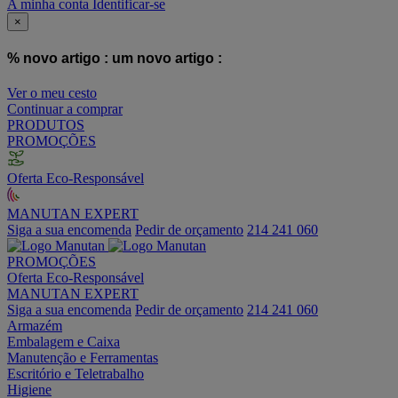
A minha conta
Identificar-se
×
% novo artigo :
um novo artigo :
Ver o meu cesto
Continuar a comprar
PRODUTOS
PROMOÇÕES
Oferta Eco-Responsável
MANUTAN EXPERT
Siga a sua encomenda
Pedir de orçamento
214 241 060
PROMOÇÕES
Oferta Eco-Responsável
MANUTAN EXPERT
Siga a sua encomenda
Pedir de orçamento
214 241 060
Armazém
Embalagem e Caixa
Manutenção e Ferramentas
Escritório e Teletrabalho
Higiene