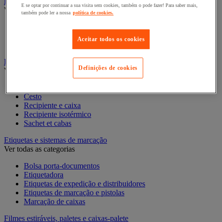
Embalagens de oferta
E se optar por continuar a sua visita sem cookies, também o pode fazer! Para saber mais,
Ver todas as categorias
também pode ler a nossa
política de cookies.
Acondicionamento e proteção para presentes
Fita para presentes
Aceitar todos os cookies
Sacos de presente
Embalagens e recipientes alimentares
Definições de cookies
Ver todas as categorias
Caixa alimentar
Cesto
Recipiente e caixa
Recipiente isotérmico
Sachet et cabas
Etiquetas e sistemas de marcação
Ver todas as categorias
Bolsa porta-documentos
Etiquetadora
Etiquetas de expedição e distribuidores
Etiquetas de marcação e pistolas
Marcação de caixas
Filmes estiráveis, paletes e caixas-palete