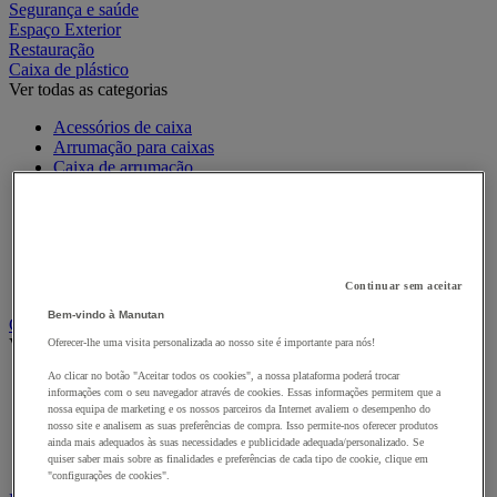
Segurança e saúde
Espaço Exterior
Restauração
Caixa de plástico
Ver todas as categorias
Acessórios de caixa
Arrumação para caixas
Caixa de arrumação
Caixa de bico
Caixa de norma europeia
Caixa de transporte
Caixa dobrável
Caixa empilhável
Caixa-gavetas
Continuar sem aceitar
Bem-vindo à Manutan
Caixas de cartão, envelopes e caixas de expedição
Ver todas as categorias
Oferecer-lhe uma visita personalizada ao nosso site é importante para nós!
Ao clicar no botão "Aceitar todos os cookies", a nossa plataforma poderá trocar
Caixa e tubo de expedição
informações com o seu navegador através de cookies. Essas informações permitem que a
Caixa em cartão
nossa equipa de marketing e os nossos parceiros da Internet avaliem o desempenho do
Caixa em madeira
nosso site e analisem as suas preferências de compra. Isso permite-nos oferecer produtos
Caixas-palete de cartão
ainda mais adequados às suas necessidades e publicidade adequada/personalizado. Se
Envelope de expedição
quiser saber mais sobre as finalidades e preferências de cada tipo de cookie, clique em
"configurações de cookies".