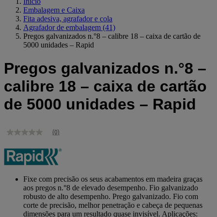
Início
Embalagem e Caixa
Fita adesiva, agrafador e cola
Agrafador de embalagem
(41)
Pregos galvanizados n.°8 – calibre 18 – caixa de cartão de
5000 unidades – Rapid
Pregos galvanizados n.°8 –
calibre 18 – caixa de cartão
de 5000 unidades – Rapid
(0)
Sem
valor
de
classificação
Link
para
Fixe com precisão os seus acabamentos em madeira graças
a
aos pregos n.°8 de elevado desempenho. Fio galvanizado
mesma
robusto de alto desempenho. Prego galvanizado. Fio com
página.
corte de precisão, melhor penetração e cabeça de pequenas
dimensões para um resultado quase invisível. Aplicações: