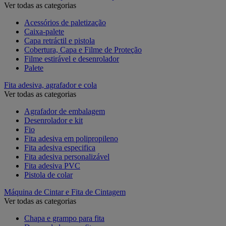
Ver todas as categorias
Acessórios de paletização
Caixa-palete
Capa retráctil e pistola
Cobertura, Capa e Filme de Proteção
Filme estirável e desenrolador
Palete
Fita adesiva, agrafador e cola
Ver todas as categorias
Agrafador de embalagem
Desenrolador e kit
Fio
Fita adesiva em polipropileno
Fita adesiva especifica
Fita adesiva personalizável
Fita adesiva PVC
Pistola de colar
Máquina de Cintar e Fita de Cintagem
Ver todas as categorias
Chapa e grampo para fita