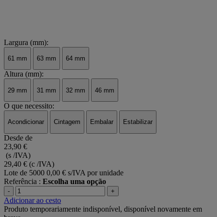
Largura (mm):
61 mm
63 mm
64 mm
Altura (mm):
29 mm
31 mm
32 mm
46 mm
O que necessito:
Acondicionar
Cintagem
Embalar
Estabilizar
Desde de
23,90 €
(s /IVA)
29,40 €
(c /IVA)
Lote de 5000
0,00 € s/IVA por unidade
Referência :
Escolha uma opção
-
+
Adicionar ao cesto
Produto temporariamente indisponível, disponível novamente em