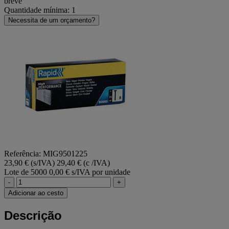
breve
Quantidade mínima: 1
Necessita de um orçamento?
Referência: MIG9501225
23,90 € (s/IVA)
29,40 € (c /IVA)
Lote de 5000
0,00 € s/IVA por unidade
-
+
Adicionar ao cesto
Descrição