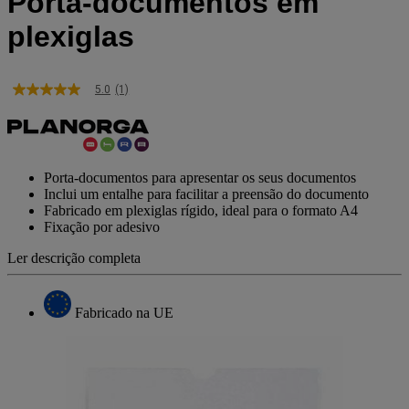
Porta-documentos em
plexiglas
5.0
(1)
5.0
de
5
estrelas,
valor
médio
Porta-documentos para apresentar os seus documentos
de
Inclui um entalhe para facilitar a preensão do documento
classificação.
Fabricado em plexiglas rígido, ideal para o formato A4
Read
Fixação por adesivo
a
Review.
Link
Ler descrição completa
para
a
mesma
Fabricado na UE
página.