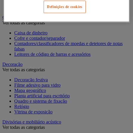
Pastas de arquivo, separadores e bolsas
Pastas e classificadores
Definições de cookies
Contagem e registo de valores
Ver todas as categorias
Caixa de dinheiro
Cofre e contador/separador
Contadores/classificadores de moedas e detetores de notas
falsas
Leitores de código de barras e acessórios
Decoração
Ver todas as categorias
Decoração festiva
Filme adesivo para vidro
Mapa geográfico
Planta artificial para escritório
Quadro e sistema de fixação
Relógio
Vitrina de exposição
Divisórias e mobiliário acústico
Ver todas as categorias