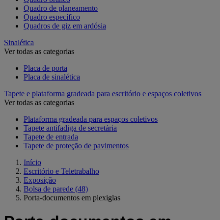
Quadro de planeamento
Quadro específico
Quadros de giz em ardósia
Sinalética
Ver todas as categorias
Placa de porta
Placa de sinalética
Tapete e plataforma gradeada para escritório e espaços coletivos
Ver todas as categorias
Plataforma gradeada para espaços coletivos
Tapete antifadiga de secretária
Tapete de entrada
Tapete de proteção de pavimentos
Início
Escritório e Teletrabalho
Exposição
Bolsa de parede
(48)
Porta-documentos em plexiglas