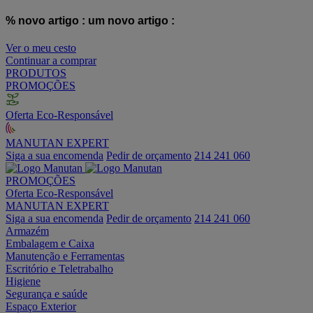
% novo artigo :
um novo artigo :
Ver o meu cesto
Continuar a comprar
PRODUTOS
PROMOÇÕES
Oferta Eco-Responsável
MANUTAN EXPERT
Siga a sua encomenda
Pedir de orçamento
214 241 060
PROMOÇÕES
Oferta Eco-Responsável
MANUTAN EXPERT
Siga a sua encomenda
Pedir de orçamento
214 241 060
Armazém
Embalagem e Caixa
Manutenção e Ferramentas
Escritório e Teletrabalho
Higiene
Segurança e saúde
Espaço Exterior