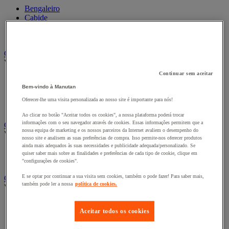
Bengaleiro
Cabide
Porta-cabides
Suporte guarda-chuvas
Cadeiras, poltronas e cadeirões
Ver todas as categorias
Continuar sem aceitar
Acessórios para cadeiras de escritório
Bem-vindo à Manutan
Cadeira de braços executivo
Cadeira de escritório
Oferecer-lhe uma visita personalizada ao nosso site é importante para nós!
Cadeiras para salas de receção e reuniões
Ao clicar no botão "Aceitar todos os cookies", a nossa plataforma poderá trocar
informações com o seu navegador através de cookies. Essas informações permitem que a
Candeeiro
nossa equipa de marketing e os nossos parceiros da Internet avaliem o desempenho do
Ver todas as categorias
nosso site e analisem as suas preferências de compra. Isso permite-nos oferecer produtos
ainda mais adequados às suas necessidades e publicidade adequada/personalizado. Se
Candeeiro de escritório
quiser saber mais sobre as finalidades e preferências de cada tipo de cookie, clique em
Candeeiro de pé
"configurações de cookies".
E se optar por continuar a sua visita sem cookies, também o pode fazer! Para saber mais,
Classificação e arquivo
também pode ler a nossa
política de cookies.
Ver todas as categorias
Acessórios de arquivo para o escritório
Aceitar todos os cookies
Caixa de arquivo
Pasta suspensa