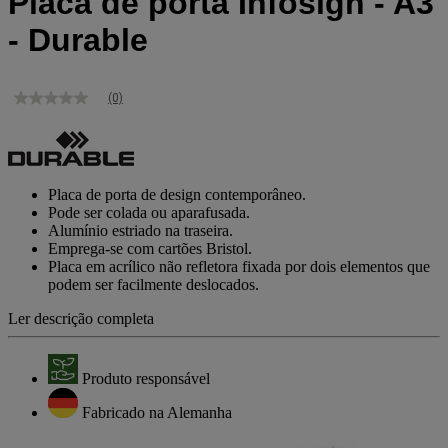
Placa de porta Infosign - A3
- Durable
(0)
Sem
valor
de
classificação
Link
para
Placa de porta de design contemporâneo.
a
Pode ser colada ou aparafusada.
mesma
Alumínio estriado na traseira.
página.
Emprega-se com cartões Bristol.
Placa em acrílico não refletora fixada por dois elementos que
podem ser facilmente deslocados.
Ler descrição completa
Produto responsável
Fabricado na Alemanha