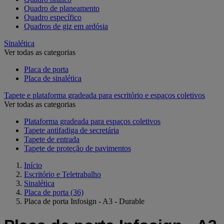
Quadro de planeamento
Quadro específico
Quadros de giz em ardósia
Sinalética
Ver todas as categorias
Placa de porta
Placa de sinalética
Tapete e plataforma gradeada para escritório e espaços coletivos
Ver todas as categorias
Plataforma gradeada para espaços coletivos
Tapete antifadiga de secretária
Tapete de entrada
Tapete de proteção de pavimentos
Início
Escritório e Teletrabalho
Sinalética
Placa de porta
(36)
Placa de porta Infosign - A3 - Durable