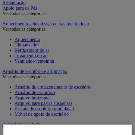
Restauração
Apoio para os Pés
Ver todas as categorias
Aquecimento, climatização e tratamento do ar
Ver todas as categorias
Aquecimento
Climatizador
Refrigerador de ar
Tratamento do ar
Ventilador/ventoinha
Armário de escritório e arrumação
Ver todas as categorias
Armário de armazenamento de escritório
Armário de escritório
Arquivo horizontal
Arquivo para pastas suspensas
Estante de escritório modulável
Móvel de apoio de escritório
Bengaleiro e cabide
Ver todas as categorias