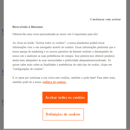
Bengaleiro
Cabide
Porta-cabides
Continuar sem aceitar
Suporte guarda-chuvas
Bem-vindo à Manutan
Cadeiras, poltronas e cadeirões
Oferecer-lhe uma visita personalizada ao nosso site é importante para nós!
Ver todas as categorias
Ao clicar no botão "Aceitar todos os cookies", a nossa plataforma poderá trocar
Acessórios para cadeiras de escritório
informações com o seu navegador através de cookies. Essas informações permitem que a
Cadeira de braços executivo
nossa equipa de marketing e os nossos parceiros da Internet avaliem o desempenho do
Cadeira de escritório
nosso site e analisem as suas preferências de compra. Isso permite-nos oferecer produtos
Cadeiras para salas de receção e reuniões
ainda mais adequados às suas necessidades e publicidade adequada/personalizado. Se
quiser saber mais sobre as finalidades e preferências de cada tipo de cookie, clique em
"configurações de cookies".
Candeeiro
Ver todas as categorias
E se optar por continuar a sua visita sem cookies, também o pode fazer! Para saber mais,
também pode ler a nossa
política de cookies.
Candeeiro de escritório
Candeeiro de pé
Aceitar todos os cookies
Classificação e arquivo
Ver todas as categorias
Definições de cookies
Acessórios de arquivo para o escritório
Caixa de arquivo
Pasta suspensa