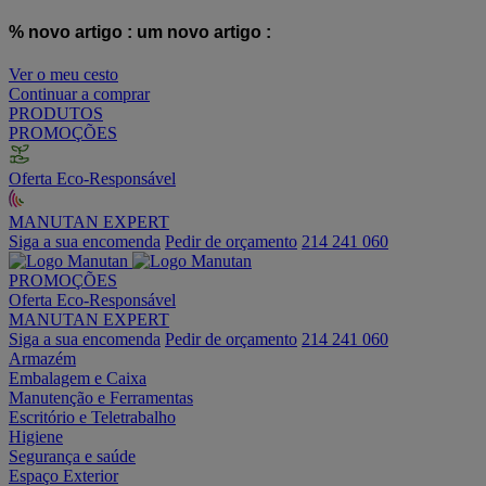
% novo artigo :
um novo artigo :
Ver o meu cesto
Continuar a comprar
PRODUTOS
PROMOÇÕES
Oferta Eco-Responsável
MANUTAN EXPERT
Siga a sua encomenda
Pedir de orçamento
214 241 060
PROMOÇÕES
Oferta Eco-Responsável
MANUTAN EXPERT
Siga a sua encomenda
Pedir de orçamento
214 241 060
Armazém
Embalagem e Caixa
Manutenção e Ferramentas
Escritório e Teletrabalho
Higiene
Segurança e saúde
Espaço Exterior