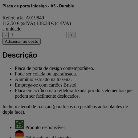
Placa de porta Infosign - A3 - Durable
Referência: A019840
112,50 € (s/IVA)
138,38 € (c /IVA)
a unidade
-
+
Adicionar ao cesto
Descrição
Placa de porta de design contemporâneo.
Pode ser colada ou aparafusada.
Alumínio estriado na traseira.
Emprega-se com cartões Bristol.
Placa em acrílico não refletora fixada por dois elementos que
podem ser facilmente deslocados.
Inclui material de fixação (parafusos ou pastilhas autocolantes de
dupla face).
Produto responsável
Fabricado na Alemanha