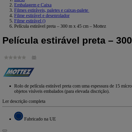
Embalagem e Caixa
Filmes estiráveis, paletes e caixas-palete
Filme estirável e desenrolador
Filme estirável
()
Película estirável preta – 300 m x 45 cm – Mottez
Película estirável preta – 30
(0)
Sem
valor
de
classificação
Link
para
Rolo de película estirável preta com uma espessura de 15 mícrone
a
objetos visíveis embalados (para elevada discrição).
mesma
página.
Ler descrição completa
Fabricado na UE