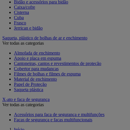
Bidão e acessórios para bidão
Caixa/cofre
Cisterna
Cuba
Frasco
Jerrican e bidão
Saqueta, plástico de bolhas de ar e enchimento
Ver todas as categorias
Almofada de enchimento
Apoio e placa em espuma
Cantoneiras, cantos e revestimentos de proteção
Cobertor para mudanças
Filmes de bolhas e filmes de espuma
Material de enchimento
Papel de Proteção
Saqueta plástica
X-ato e faca de segurança
Ver todas as categorias
Acessórios para faca de segurança e multifunções
Facas de segurança e facas multifuncionais
Início