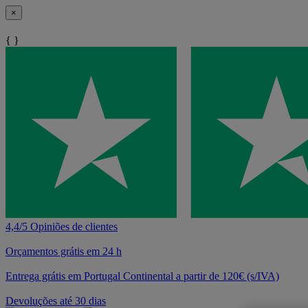
×
{ }
4,4/5 Opiniões de clientes
Orçamentos grátis em 24 h
Entrega grátis em Portugal Continental a partir de 120€ (s/IVA)
Devoluções até 30 dias