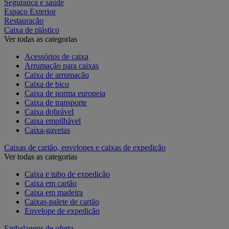
Segurança e saúde
Espaço Exterior
Restauração
Caixa de plástico
Ver todas as categorias
Acessórios de caixa
Arrumação para caixas
Caixa de arrumação
Caixa de bico
Caixa de norma europeia
Caixa de transporte
Caixa dobrável
Caixa empilhável
Caixa-gavetas
Caixas de cartão, envelopes e caixas de expedição
Ver todas as categorias
Caixa e tubo de expedição
Caixa em cartão
Caixa em madeira
Caixas-palete de cartão
Envelope de expedição
Embalagens de oferta