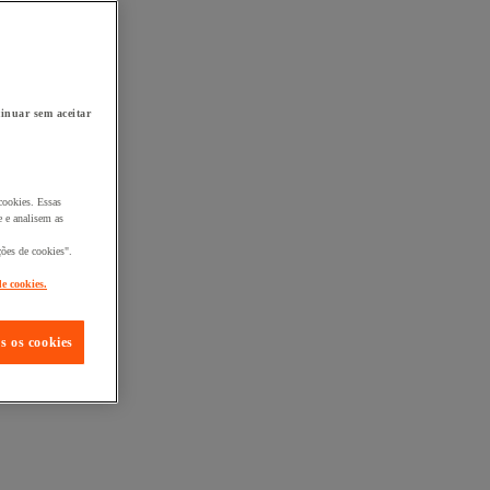
inuar sem aceitar
cookies. Essas
 e analisem as
ções de cookies".
de cookies.
s os cookies