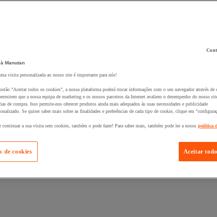
Cont
 à Manutan
 ao seu cesto :
uma visita personalizada ao nosso site é importante para nós!
botão "Aceitar todos os cookies", a nossa plataforma poderá trocar informações com o seu navegador através de 
ermitem que a nossa equipa de marketing e os nossos parceiros da Internet avaliem o desempenho do nosso site
cias de compra. Isso permite-nos oferecer produtos ainda mais adequados às suas necessidades e publicidade
onalizado. Se quiser saber mais sobre as finalidades e preferências de cada tipo de cookie, clique em "configura
r continuar a sua visita sem cookies, também o pode fazer! Para saber mais, também pode ler a nossa
política 
s de cookies
Aceitar todo