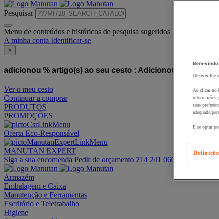
Pesquisar
Menu de conteúdos e históricos de pesquisa sugeridos
A minha conta
Identificar-se
×
Bem-vindo
adicionou % artigo(s) ao seu cesto :
Adicionou este artigo
Oferecer-lhe 
Ver o meu cesto
Ao clicar no 
Continuar a comprar
informações p
suas preferên
PRODUTOS
adequada/pers
PROMOÇÕES
E se optar po
Oferta Eco-Responsável
MANUTAN EXPERT
Definiçõe
Siga a sua encomenda
Pedir de orçamento
214 241 060
Armazém
Embalagem e Caixa
Manutenção e Ferramentas
Escritório e Teletrabalho
Higiene