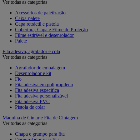
Ver todas as categorias
Acessórios de paletização
Caixa-palete
Capa retráctil e pistola
Cobertura, Capa e Filme de Proteção
Filme estirável e desenrolador
Palete
Fita adesiva, agrafador e cola
Ver todas as categorias
Agrafador de embalagem
Desenrolador e kit
Fio
Fita adesiva em polipropileno
Fita adesiva especifica
Fita adesiva personalizável
Fita adesiva PVC
Pistola de colar
Máquina de Cintar e Fita de Cintagem
Ver todas as categorias
Chapa e grampo para fita
Desenrolador para fita