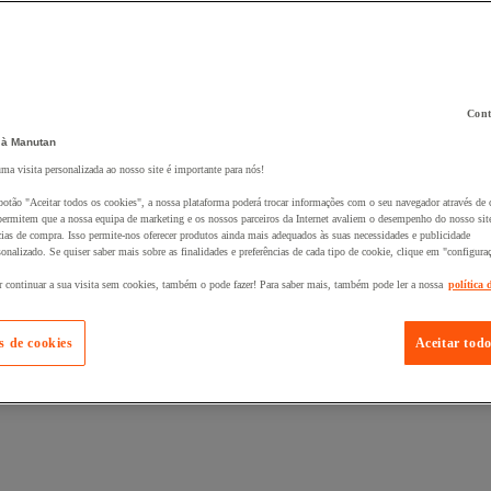
Cont
 à Manutan
 ao seu cesto :
uma visita personalizada ao nosso site é importante para nós!
botão "Aceitar todos os cookies", a nossa plataforma poderá trocar informações com o seu navegador através de 
ermitem que a nossa equipa de marketing e os nossos parceiros da Internet avaliem o desempenho do nosso site
cias de compra. Isso permite-nos oferecer produtos ainda mais adequados às suas necessidades e publicidade
onalizado. Se quiser saber mais sobre as finalidades e preferências de cada tipo de cookie, clique em "configura
r continuar a sua visita sem cookies, também o pode fazer! Para saber mais, também pode ler a nossa
política 
s de cookies
Aceitar todo