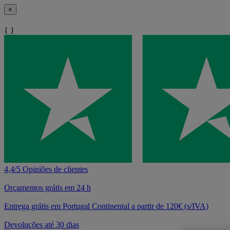
×
{ }
4,4/5 Opiniões de clientes
Orçamentos grátis em 24 h
Entrega grátis em Portugal Continental a partir de 120€ (s/IVA)
Devoluções até 30 dias