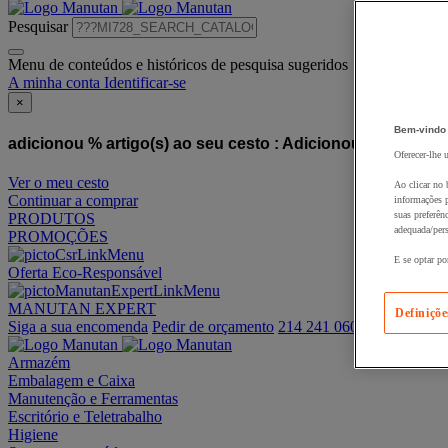
Pesquisar
Menu de conteúdos e históricos de pesquisa sugeridos
A minha conta
Identificar-se
×
Bem-vindo
adicionou % artigo(s) ao seu cesto :
Adicionou este artigo
Oferecer-lhe 
Ver o meu cesto
Ao clicar no 
Continuar a comprar
informações p
suas preferên
PRODUTOS
adequada/pers
PROMOÇÕES
E se optar po
Oferta Eco-Responsável
MANUTAN EXPERT
Definiçõe
Siga a sua encomenda
Pedir de orçamento
214 241 060
Armazém
Embalagem e Caixa
Manutenção e Ferramentas
Escritório e Teletrabalho
Higiene