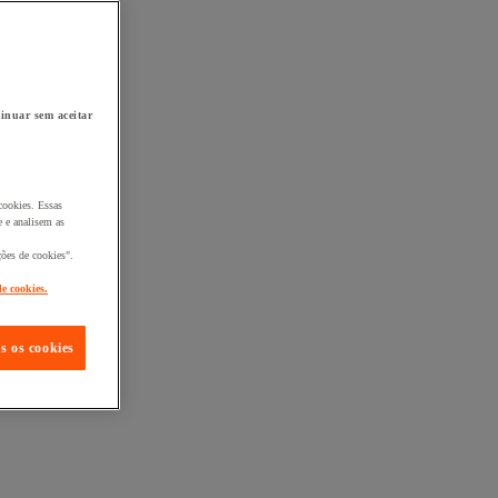
inuar sem aceitar
cookies. Essas
 e analisem as
ções de cookies".
de cookies.
s os cookies