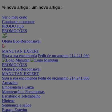
% novo artigo :
um novo artigo :
Ver o meu cesto
Continuar a comprar
PRODUTOS
PROMOÇÕES
Oferta Eco-Responsável
MANUTAN EXPERT
Siga a sua encomenda
Pedir de orçamento
214 241 060
PROMOÇÕES
Oferta Eco-Responsável
MANUTAN EXPERT
Siga a sua encomenda
Pedir de orçamento
214 241 060
Armazém
Embalagem e Caixa
Manutenção e Ferramentas
Escritório e Teletrabalho
Higiene
Segurança e saúde
Espaço Exterior