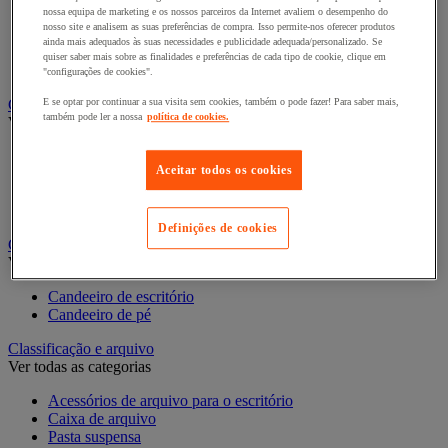
nossa equipa de marketing e os nossos parceiros da Internet avaliem o desempenho do
Bengaleiro
nosso site e analisem as suas preferências de compra. Isso permite-nos oferecer produtos
Cabide
ainda mais adequados às suas necessidades e publicidade adequada/personalizado. Se
Porta-cabides
quiser saber mais sobre as finalidades e preferências de cada tipo de cookie, clique em
Suporte guarda-chuvas
"configurações de cookies".
Cadeiras, poltronas e cadeirões
E se optar por continuar a sua visita sem cookies, também o pode fazer! Para saber mais,
também pode ler a nossa
política de cookies.
Ver todas as categorias
Acessórios para cadeiras de escritório
Aceitar todos os cookies
Cadeira de braços executivo
Cadeira de escritório
Cadeiras para salas de receção e reuniões
Definições de cookies
Candeeiro
Ver todas as categorias
Candeeiro de escritório
Candeeiro de pé
Classificação e arquivo
Ver todas as categorias
Acessórios de arquivo para o escritório
Caixa de arquivo
Pasta suspensa