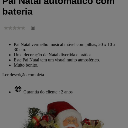
Pai Natal automático com
bateria
(0)
Sem
valor
de
classificação
Pai Natal vermelho musical móvel com pilhas, 20 x 10 x
Link
30 cm.
para
Uma decoração de Natal divertida e prática.
a
Este Pai Natal tem um visual muito atmosférico.
mesma
Muito bonito.
página.
Ler descrição completa
Garantia do cliente : 2 anos