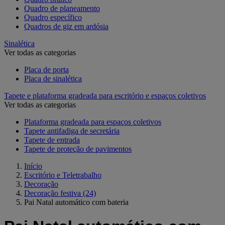
Quadro de planeamento
Quadro específico
Quadros de giz em ardósia
Sinalética
Ver todas as categorias
Placa de porta
Placa de sinalética
Tapete e plataforma gradeada para escritório e espaços coletivos
Ver todas as categorias
Plataforma gradeada para espaços coletivos
Tapete antifadiga de secretária
Tapete de entrada
Tapete de proteção de pavimentos
Início
Escritório e Teletrabalho
Decoração
Decoração festiva
(24)
Pai Natal automático com bateria