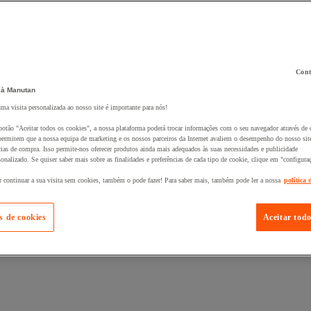
Cont
 à Manutan
 ao seu cesto :
uma visita personalizada ao nosso site é importante para nós!
botão "Aceitar todos os cookies", a nossa plataforma poderá trocar informações com o seu navegador através de 
ermitem que a nossa equipa de marketing e os nossos parceiros da Internet avaliem o desempenho do nosso site
cias de compra. Isso permite-nos oferecer produtos ainda mais adequados às suas necessidades e publicidade
onalizado. Se quiser saber mais sobre as finalidades e preferências de cada tipo de cookie, clique em "configura
r continuar a sua visita sem cookies, também o pode fazer! Para saber mais, também pode ler a nossa
política 
s de cookies
Aceitar todo