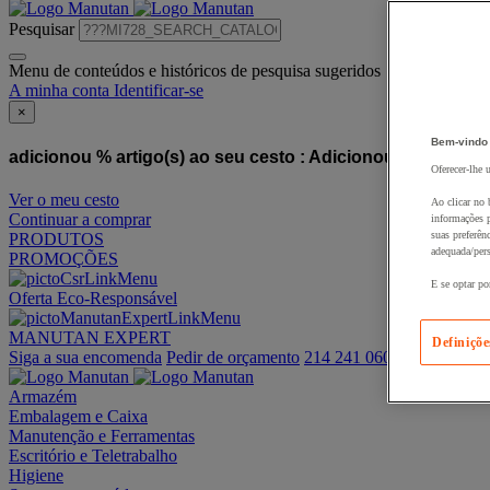
Pesquisar
Menu de conteúdos e históricos de pesquisa sugeridos
A minha conta
Identificar-se
×
Bem-vindo
adicionou % artigo(s) ao seu cesto :
Adicionou este artigo
Oferecer-lhe 
Ver o meu cesto
Ao clicar no 
Continuar a comprar
informações p
suas preferên
PRODUTOS
adequada/pers
PROMOÇÕES
E se optar po
Oferta Eco-Responsável
MANUTAN EXPERT
Definiçõe
Siga a sua encomenda
Pedir de orçamento
214 241 060
Armazém
Embalagem e Caixa
Manutenção e Ferramentas
Escritório e Teletrabalho
Higiene