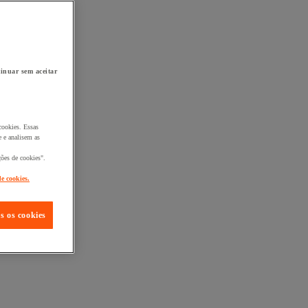
inuar sem aceitar
cookies. Essas
 e analisem as
ções de cookies".
de cookies.
s os cookies