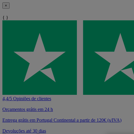
×
{ }
4,4/5 Opiniões de clientes
Orçamentos grátis em 24 h
Entrega grátis em Portugal Continental a partir de 120€ (s/IVA)
Devoluções até 30 dias