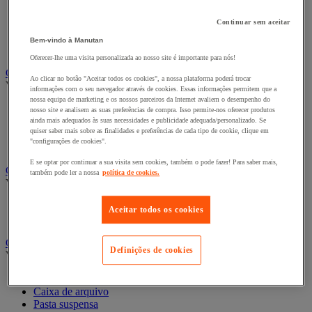
Bengaleiro
Cabide
Continuar sem aceitar
Porta-cabides
Bem-vindo à Manutan
Suporte guarda-chuvas
Oferecer-lhe uma visita personalizada ao nosso site é importante para nós!
Cadeiras, poltronas e cadeirões
Ao clicar no botão "Aceitar todos os cookies", a nossa plataforma poderá trocar
Ver todas as categorias
informações com o seu navegador através de cookies. Essas informações permitem que a
nossa equipa de marketing e os nossos parceiros da Internet avaliem o desempenho do
Acessórios para cadeiras de escritório
nosso site e analisem as suas preferências de compra. Isso permite-nos oferecer produtos
Cadeira de braços executivo
ainda mais adequados às suas necessidades e publicidade adequada/personalizado. Se
quiser saber mais sobre as finalidades e preferências de cada tipo de cookie, clique em
Cadeira de escritório
"configurações de cookies".
Cadeiras para salas de receção e reuniões
E se optar por continuar a sua visita sem cookies, também o pode fazer! Para saber mais,
Candeeiro
também pode ler a nossa
política de cookies.
Ver todas as categorias
Candeeiro de escritório
Aceitar todos os cookies
Candeeiro de pé
Classificação e arquivo
Definições de cookies
Ver todas as categorias
Acessórios de arquivo para o escritório
Caixa de arquivo
Pasta suspensa