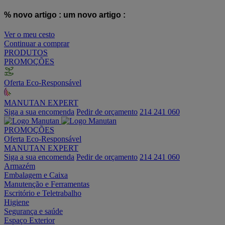
% novo artigo :
um novo artigo :
Ver o meu cesto
Continuar a comprar
PRODUTOS
PROMOÇÕES
Oferta Eco-Responsável
MANUTAN EXPERT
Siga a sua encomenda
Pedir de orçamento
214 241 060
PROMOÇÕES
Oferta Eco-Responsável
MANUTAN EXPERT
Siga a sua encomenda
Pedir de orçamento
214 241 060
Armazém
Embalagem e Caixa
Manutenção e Ferramentas
Escritório e Teletrabalho
Higiene
Segurança e saúde
Espaço Exterior