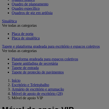
Quadro de planeamento
Quadro específico
Quadros de giz em ardósia
Sinalética
Ver todas as categorias
Placa de porta
Placa de sinalética
Tapete e plataforma gradeada para escritório e espaços coletivos
Ver todas as categorias
Plataforma gradeada para espaços coletivos
Tapete antifadiga de secretária
Tapete de entrada
Tapete de proteção de pavimentos
Início
Escritório e Teletrabalho
Armário de escritório e arrumação
Móvel de apoio de escritório
(28)
Móvel de apoio VIP