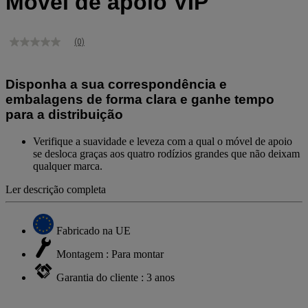
Móvel de apoio VIP
(0)
Sem
valor
de
classificação
Disponha a sua correspondência e
Link
embalagens de forma clara e ganhe tempo
para
a
para a distribuição
mesma
página.
Verifique a suavidade e leveza com a qual o móvel de apoio
se desloca graças aos quatro rodízios grandes que não deixam
qualquer marca.
Ler descrição completa
Fabricado na UE
Montagem : Para montar
Garantia do cliente : 3 anos