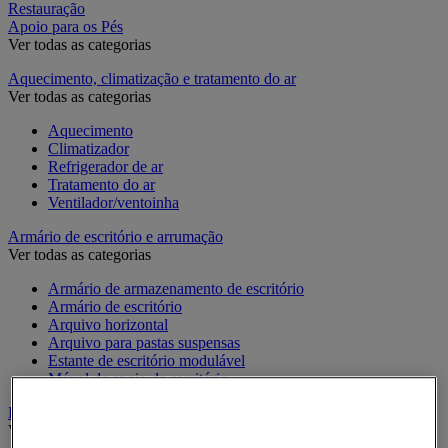
Restauração
Apoio para os Pés
Ver todas as categorias
Aquecimento, climatização e tratamento do ar
Ver todas as categorias
Aquecimento
Climatizador
Refrigerador de ar
Tratamento do ar
Ventilador/ventoinha
Armário de escritório e arrumação
Ver todas as categorias
Armário de armazenamento de escritório
Armário de escritório
Arquivo horizontal
Arquivo para pastas suspensas
Estante de escritório modulável
Móvel de apoio de escritório
Bengaleiro e cabide
Ver todas as categorias